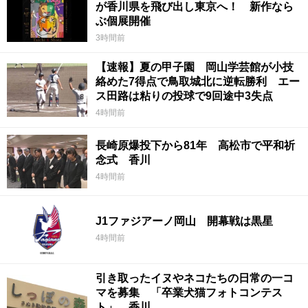
が香川県を飛び出し東京へ！ 新作なら
ぶ個展開催
3時間前
【速報】夏の甲子園 岡山学芸館が小技
絡めた7得点で鳥取城北に逆転勝利 エー
ス田路は粘りの投球で9回途中3失点
4時間前
長崎原爆投下から81年 高松市で平和祈
念式 香川
4時間前
J1ファジアーノ岡山 開幕戦は黒星
4時間前
引き取ったイヌやネコたちの日常の一コ
マを募集 「卒業犬猫フォトコンテス
ト」 香川