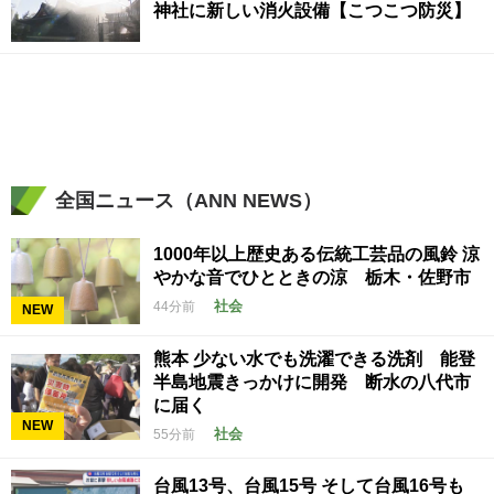
神社に新しい消火設備【こつこつ防災】
全国ニュース（ANN NEWS）
1000年以上歴史ある伝統工芸品の風鈴 涼
やかな音でひとときの涼 栃木・佐野市
社会
44分前
NEW
熊本 少ない水でも洗濯できる洗剤 能登
半島地震きっかけに開発 断水の八代市
に届く
NEW
社会
55分前
台風13号、台風15号 そして台風16号も