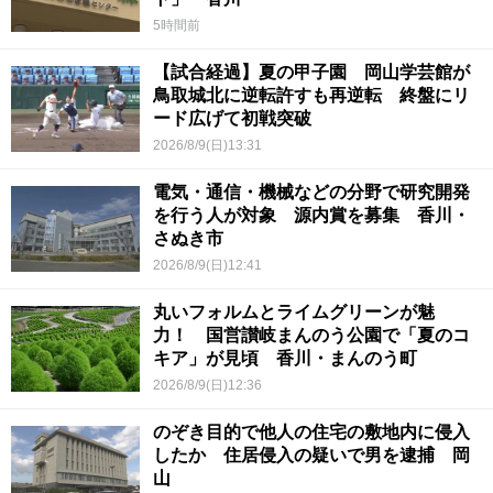
5時間前
【試合経過】夏の甲子園 岡山学芸館が
鳥取城北に逆転許すも再逆転 終盤にリ
ード広げて初戦突破
2026/8/9(日)13:31
電気・通信・機械などの分野で研究開発
を行う人が対象 源内賞を募集 香川・
さぬき市
2026/8/9(日)12:41
丸いフォルムとライムグリーンが魅
力！ 国営讃岐まんのう公園で「夏のコ
キア」が見頃 香川・まんのう町
2026/8/9(日)12:36
のぞき目的で他人の住宅の敷地内に侵入
したか 住居侵入の疑いで男を逮捕 岡
山