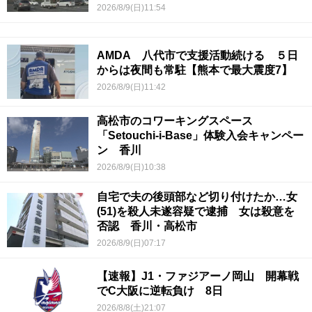
2026/8/9(日)11:54
AMDA 八代市で支援活動続ける ５日
からは夜間も常駐【熊本で最大震度7】
2026/8/9(日)11:42
高松市のコワーキングスペース
「Setouchi-i-Base」体験入会キャンペー
ン 香川
2026/8/9(日)10:38
自宅で夫の後頭部など切り付けたか…女
(51)を殺人未遂容疑で逮捕 女は殺意を
否認 香川・高松市
2026/8/9(日)07:17
【速報】J1・ファジアーノ岡山 開幕戦
でC大阪に逆転負け 8日
2026/8/8(土)21:07