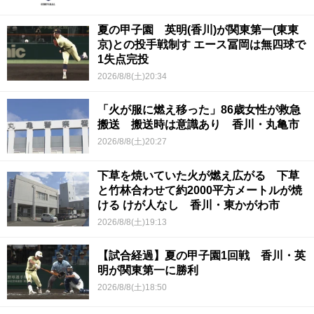
夏の甲子園 英明(香川)が関東第一(東東
京)との投手戦制す エース冨岡は無四球で
1失点完投
2026/8/8(土)20:34
「火が服に燃え移った」86歳女性が救急
搬送 搬送時は意識あり 香川・丸亀市
2026/8/8(土)20:27
下草を焼いていた火が燃え広がる 下草
と竹林合わせて約2000平方メートルが焼
ける けが人なし 香川・東かがわ市
2026/8/8(土)19:13
【試合経過】夏の甲子園1回戦 香川・英
明が関東第一に勝利
2026/8/8(土)18:50