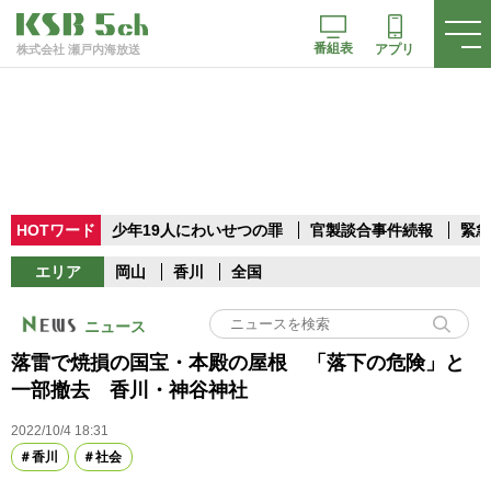
番組表
アプリ
株式会社 瀬戸内海放送
HOTワード
少年19人にわいせつの罪
官製談合事件続報
緊急
エリア
岡山
香川
全国
ニュース
落雷で焼損の国宝・本殿の屋根 「落下の危険」と
一部撤去 香川・神谷神社
2022/10/4 18:31
香川
社会