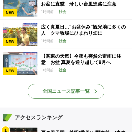
お盆に直撃 珍しい台風進路に注意
社会
1時間前
NEW
広く真夏日…“お盆休み”観光地に多くの
人 クマ牧場にひまわり畑に
社会
1時間前
NEW
【関東の天気】今夜も突然の雷雨に注
意 お盆 真夏を通り越して9月へ
社会
1時間前
NEW
全国ニュース記事一覧
アクセスランキング
1