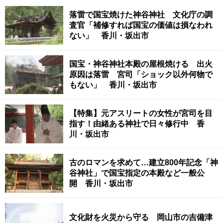
落雷で国宝焼けた神谷神社 文化庁の調
査官「補修すれば国宝の価値は損なわれ
ない」 香川・坂出市
国宝・神谷神社本殿の屋根焼ける 出火
原因は落雷 宮司「ショック以外何物で
もない」 香川・坂出市
【特集】元アスリートの女性が宮司を目
指す！由緒ある神社で日々修行中 香
川・坂出市
古のロマンを求めて…建立800年記念「神
谷神社」で国宝指定の本殿など一般公
開 香川・坂出市
文化財を火災から守る 岡山市の吉備津