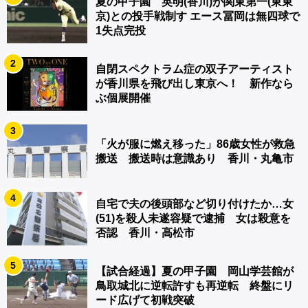
夏の甲子園 英明(香川)が関東第一(東東
京)との投手戦制す エース冨岡は無四球で
1失点完投
2
自閉スペクトラム症の双子アーティスト
が香川県を飛び出し東京へ！ 新作なら
ぶ個展開催
3
「火が服に燃え移った」86歳女性が救急
搬送 搬送時は意識あり 香川・丸亀市
4
自宅で夫の後頭部など切り付けたか…女
(51)を殺人未遂容疑で逮捕 女は殺意を
否認 香川・高松市
5
【試合経過】夏の甲子園 岡山学芸館が
鳥取城北に逆転許すも再逆転 終盤にリ
ード広げて初戦突破