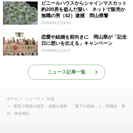
ビニールハウスからシャインマスカット
約200房を盗んだ疑い ネットで販売か
無職の男（42）逮捕 岡山県警
2026/8/8(土)18:15
恋愛や結婚を前向きに 岡山県が「記念
日に想いを伝える」キャンペーン
2026/8/8(土)16:57
ニュース記事一覧
ホーム
ニュース
社会
落雷で焼損の国宝・本殿の屋根 「落下の危険」と一部撤去 香
川・神谷神社