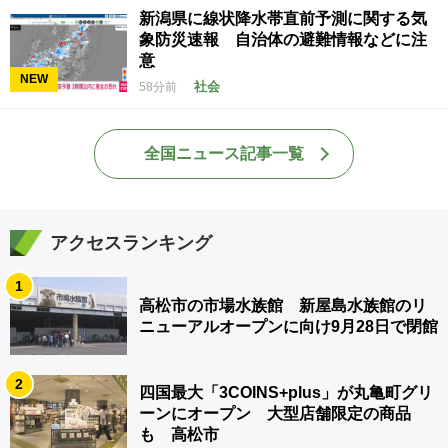
新潟県に線状降水帯直前予測に関する気
象防災速報 自治体の避難情報などに注
意
NEW
社会
58分前
全国ニュース記事一覧
アクセスランキング
1
高松市の市場水族館 新屋島水族館のリ
ニューアルオープンに向け9月28日で閉館
2
四国最大「3COINS+plus」が丸亀町グリ
ーンにオープン 大型店舗限定の商品
も 高松市