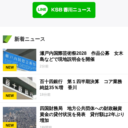
新着ニュース
瀬戸内国際芸術祭2028 作品公募 女木
島などで現地説明会を開催
2分前
NEW
百十四銀行 第１四半期決算 コア業務
純益35％増 香川
18分前
NEW
四国財務局 地方公共団体への財政融資
資金の貸付状況を発表 貸付額は2年ぶり
増加
NEW
1時間前