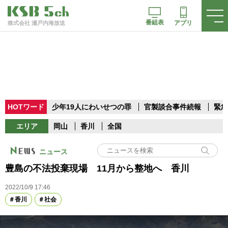
番組表
アプリ
株式会社 瀬戸内海放送
HOTワード
少年19人にわいせつの罪
官製談合事件続報
緊急
エリア
岡山
香川
全国
ニュース
豊島の不法投棄現場 11月から整地へ 香川
2022/10/9 17:46
香川
社会