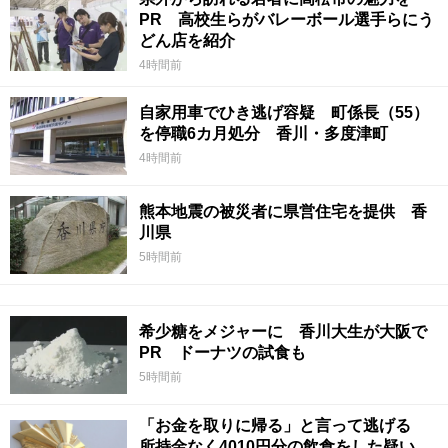
PR 高校生らがバレーボール選手らにう
どん店を紹介
4時間前
自家用車でひき逃げ容疑 町係長（55）
を停職6カ月処分 香川・多度津町
4時間前
熊本地震の被災者に県営住宅を提供 香
川県
5時間前
希少糖をメジャーに 香川大生が大阪で
PR ドーナツの試食も
5時間前
「お金を取りに帰る」と言って逃げる
所持金なく4010円分の飲食をした疑い