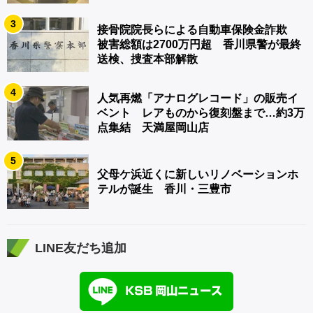
3
接骨院院長らによる自動車保険金詐欺
被害総額は2700万円超 香川県警が最終
送検、捜査本部解散
4
人気再燃「アナログレコード」の販売イ
ベント レアものから復刻盤まで…約3万
点集結 天満屋岡山店
5
父母ケ浜近くに新しいリノベーションホ
テルが誕生 香川・三豊市
LINE友だち追加