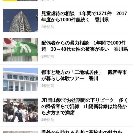
児童虐待の相談 1年間で1271件 2017
年度から1000件超続く 香川県
3時間前
配偶者からの暴力相談 1年間で1000件
超 30～40代女性の被害が多い 香川県
3時間前
都市と地方の「二地域居住」 観音寺市
が暮らし体験ツアー 香川
4時間前
JR岡山駅でお盆期間の下りピーク 多く
の帰省客らで混雑 山陽新幹線は始発か
ら夕方まで満席
4時間前
県外から訪れる若者に高松市の魅力を