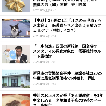
無職の男（58）逮捕 香川県警
2026/8/8(土)09:45
【中継】3万匹に1匹「オスの三毛猫」も
お出迎え！保護猫たちと出会える猫カフ
ェ ルアナ〈#推しドコ？〉
2026/8/7(金)19:54
「一歩前進」四国の新幹線 国交省ケー
ススタディの調査対象に 需要推計やル
ート案検討
2026/8/7(金)19:02
新見市の官製談合事件 建設会社は2025
年度に最低制限価格で6件落札 岡山
2026/8/7(金)18:57
香川のお正月の定番「あん餅雑煮」を1年
中楽しめる 老舗和菓子店の喫茶スペー
ス 高松市