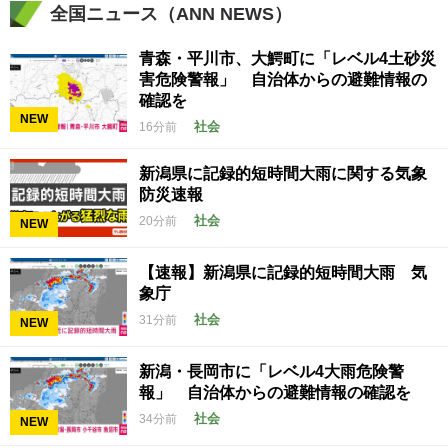
全国ニュース（ANN NEWS）
青森・平川市、大鰐町に「レベル4土砂災
害危険警報」 自治体からの避難情報の
確認を
NEW
社会
16分前
新潟県に記録的短時間大雨に関する気象
防災速報
社会
20分前
NEW
【速報】新潟県に記録的短時間大雨 気
象庁
社会
31分前
NEW
新潟・長岡市に「レベル4大雨危険警
報」 自治体からの避難情報の確認を
社会
34分前
NEW