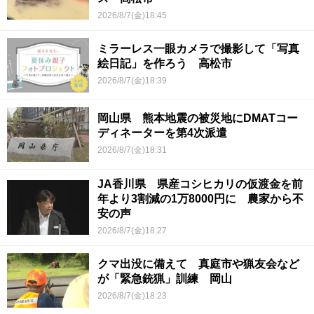
2026/8/7(金)18:45
ミラーレス一眼カメラで撮影して「写真
絵日記」を作ろう 高松市
2026/8/7(金)18:39
岡山県 熊本地震の被災地にDMATコー
ディネーターを第4次派遣
2026/8/7(金)18:31
JA香川県 県産コシヒカリの仮渡金を前
年より3割減の1万8000円に 農家から不
安の声
2026/8/7(金)18:27
クマ出没に備えて 真庭市や猟友会など
が「緊急銃猟」訓練 岡山
2026/8/7(金)18:23