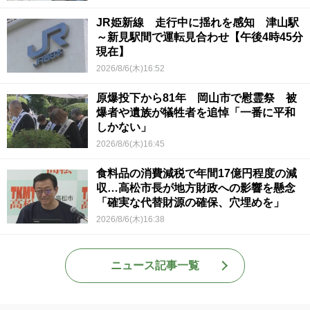
JR姫新線 走行中に揺れを感知 津山駅
～新見駅間で運転見合わせ【午後4時45分
現在】
2026/8/6(木)16:52
原爆投下から81年 岡山市で慰霊祭 被
爆者や遺族が犠牲者を追悼「一番に平和
しかない」
2026/8/6(木)16:45
食料品の消費減税で年間17億円程度の減
収…高松市長が地方財政への影響を懸念
「確実な代替財源の確保、穴埋めを」
2026/8/6(木)16:38
ニュース記事一覧