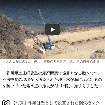
Play
「大きな節目の1日」香川・豊島の産廃問題 遮水壁の撤去始まる
香川県土庄町豊島の産廃問題で節目となる動きです。
不法投棄の現場から汚染された地下水が海に流れ出るの
を防いでいた遮水壁の撤去が2月1日朝に始まりました。
【写真】作業は壁として設置された鋼矢板をク