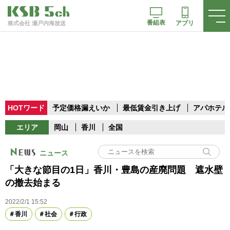
番組表
アプリ
株式会社 瀬戸内海放送
HOTワード
予定価格漏えいか
最低賃金引き上げ
アパホテル
エリア
岡山
香川
全国
ニュース
「大きな節目の1日」香川・豊島の産廃問題 遮水壁
の撤去始まる
2022/2/1 15:52
香川
社会
行政