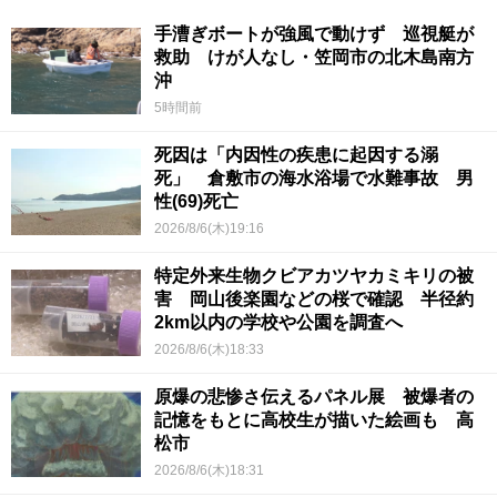
手漕ぎボートが強風で動けず 巡視艇が
救助 けが人なし・笠岡市の北木島南方
沖
5時間前
死因は「内因性の疾患に起因する溺
死」 倉敷市の海水浴場で水難事故 男
性(69)死亡
2026/8/6(木)19:16
特定外来生物クビアカツヤカミキリの被
害 岡山後楽園などの桜で確認 半径約
2km以内の学校や公園を調査へ
2026/8/6(木)18:33
原爆の悲惨さ伝えるパネル展 被爆者の
記憶をもとに高校生が描いた絵画も 高
松市
2026/8/6(木)18:31