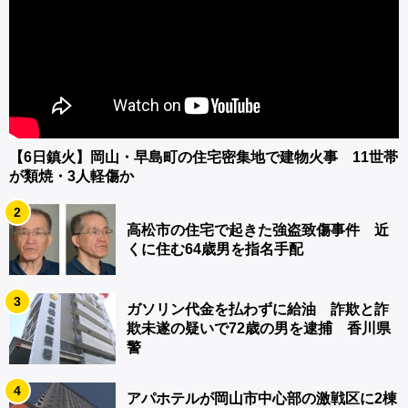
【6日鎮火】岡山・早島町の住宅密集地で建物火事 11世帯
が類焼・3人軽傷か
2
高松市の住宅で起きた強盗致傷事件 近
くに住む64歳男を指名手配
3
ガソリン代金を払わずに給油 詐欺と詐
欺未遂の疑いで72歳の男を逮捕 香川県
警
4
アパホテルが岡山市中心部の激戦区に2棟