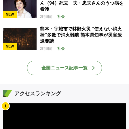
ん（94）死去 夫・忠夫さんのうつ病を
看護
NEW
社会
2時間前
熊本・宇城市で林野火災 “使えない消火
栓”多数で消火難航 熊本県知事が災害派
遣要請
NEW
社会
2時間前
全国ニュース記事一覧
アクセスランキング
1