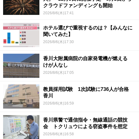
クラウドファンディングも開始
2026/8/6(木)17:41
ホテル選びで重視するのは？【みんなに
聞いてみた】
2026/8/6(木)17:30
香川大附属病院の自家発電機が燃える
けが人なし
2026/8/6(木)17:05
教員採用試験 1次試験に736人が合格
香川
2026/8/6(木)16:59
香川県警で通信指令・無線通話の競技
会 トクリュウによる窃盗事件を想定
2026/8/6(木)16:58