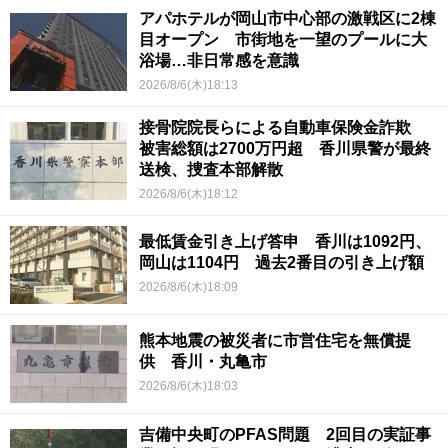
アパホテルが岡山市中心部の激戦区に2棟
目オープン 市街地を一望のプールに大
浴場…非日常感を意識
2026/8/6(木)18:13
接骨院院長らによる自動車保険金詐欺
被害総額は2700万円超 香川県警が最終
送検、捜査本部解散
2026/8/6(木)18:12
最低賃金引き上げ答申 香川は1092円、
岡山は1104円 過去2番目の引き上げ額
2026/8/6(木)18:09
熊本地震の被災者に市営住宅を無償提
供 香川・丸亀市
2026/8/6(木)18:03
吉備中央町のPFAS問題 2回目の実証事