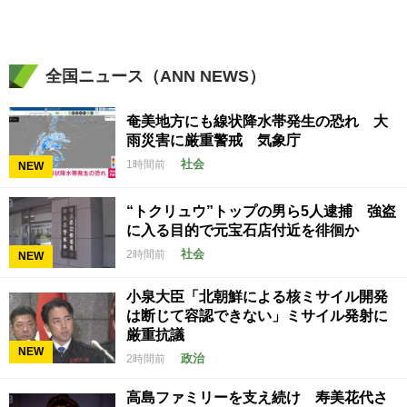
全国ニュース（ANN NEWS）
奄美地方にも線状降水帯発生の恐れ 大
雨災害に厳重警戒 気象庁
社会
1時間前
NEW
“トクリュウ”トップの男ら5人逮捕 強盗
に入る目的で元宝石店付近を徘徊か
社会
2時間前
NEW
小泉大臣「北朝鮮による核ミサイル開発
は断じて容認できない」ミサイル発射に
厳重抗議
NEW
政治
2時間前
高島ファミリーを支え続け 寿美花代さ