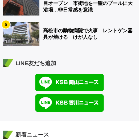
目オープン 市街地を一望のプールに大
浴場…非日常感を意識
5
高松市の動物病院で火事 レントゲン器
具が焼ける けが人なし
LINE友だち追加
新着ニュース