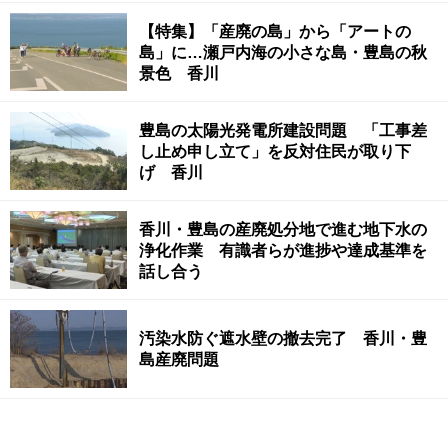
【特集】「産廃の島」から「アートの
島」に…瀬戸内海の小さな島・豊島の秋
景色 香川
豊島の太陽光発電所建設問題 「工事差
し止め申し立て」を反対住民が取り下
げ 香川
香川・豊島の産廃処分地で進む地下水の
浄化作業 有識者らが進捗や達成基準を
話し合う
汚染水防ぐ遮水壁の撤去完了 香川・豊
島産廃問題