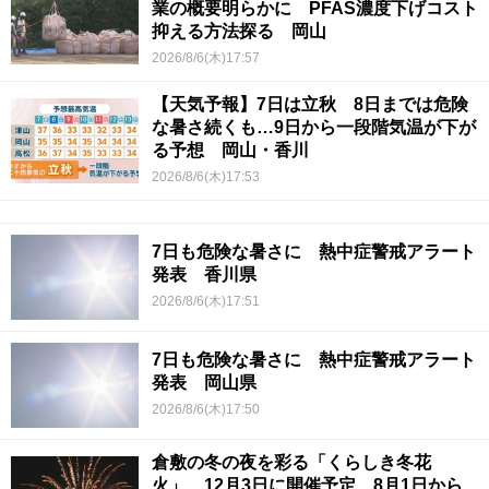
業の概要明らかに PFAS濃度下げコスト
抑える方法探る 岡山
2026/8/6(木)17:57
【天気予報】7日は立秋 8日までは危険
な暑さ続くも…9日から一段階気温が下が
る予想 岡山・香川
2026/8/6(木)17:53
7日も危険な暑さに 熱中症警戒アラート
発表 香川県
2026/8/6(木)17:51
7日も危険な暑さに 熱中症警戒アラート
発表 岡山県
2026/8/6(木)17:50
倉敷の冬の夜を彩る「くらしき冬花
火」 12月3日に開催予定 8月1日から