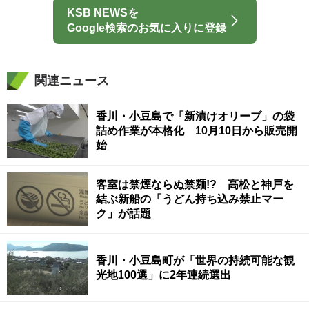
KSB NEWSを
Google検索のお気に入りに登録
関連ニュース
香川・小豆島で「新漬けオリーブ」の袋
詰め作業が本格化 10月10日から販売開
始
客室は禁煙ならぬ禁麺!? 高松と神戸を
結ぶ新船の「うどん持ち込み禁止マー
ク」が話題
香川・小豆島町が「世界の持続可能な観
光地100選」に2年連続選出