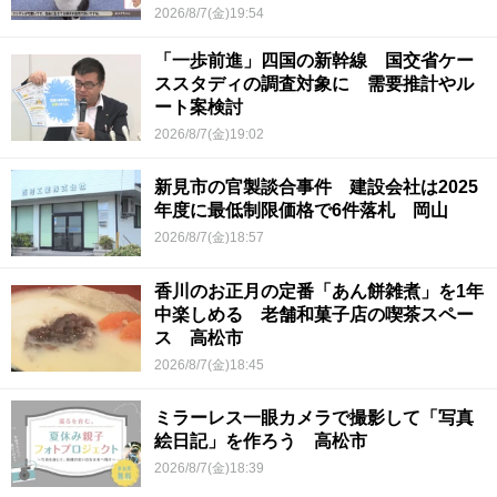
2026/8/7(金)19:54
「一歩前進」四国の新幹線 国交省ケー
ススタディの調査対象に 需要推計やル
ート案検討
2026/8/7(金)19:02
新見市の官製談合事件 建設会社は2025
年度に最低制限価格で6件落札 岡山
2026/8/7(金)18:57
香川のお正月の定番「あん餅雑煮」を1年
中楽しめる 老舗和菓子店の喫茶スペー
ス 高松市
2026/8/7(金)18:45
ミラーレス一眼カメラで撮影して「写真
絵日記」を作ろう 高松市
2026/8/7(金)18:39