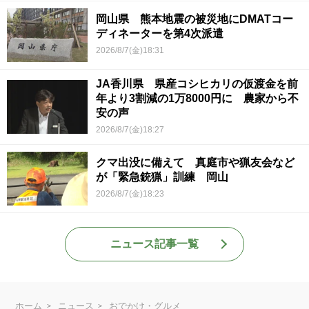
岡山県 熊本地震の被災地にDMATコー
ディネーターを第4次派遣
2026/8/7(金)18:31
JA香川県 県産コシヒカリの仮渡金を前
年より3割減の1万8000円に 農家から不
安の声
2026/8/7(金)18:27
クマ出没に備えて 真庭市や猟友会など
が「緊急銃猟」訓練 岡山
2026/8/7(金)18:23
ニュース記事一覧
ホーム
ニュース
おでかけ・グルメ