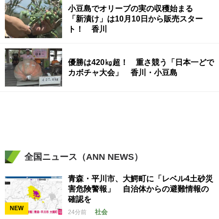
小豆島でオリーブの実の収穫始まる
「新漬け」は10月10日から販売スター
ト！ 香川
優勝は420㎏超！ 重さ競う「日本一どで
カボチャ大会」 香川・小豆島
全国ニュース（ANN NEWS）
青森・平川市、大鰐町に「レベル4土砂災
害危険警報」 自治体からの避難情報の
確認を
NEW
社会
24分前