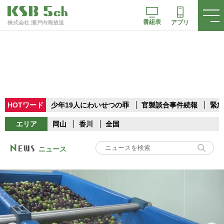
番組表
アプリ
株式会社 瀬戸内海放送
HOTワード
少年19人にわいせつの罪
官製談合事件続報
緊急
エリア
岡山
香川
全国
ニュース