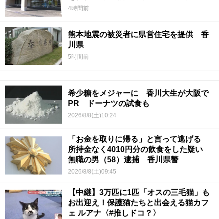
4時間前
熊本地震の被災者に県営住宅を提供 香
川県
5時間前
希少糖をメジャーに 香川大生が大阪で
PR ドーナツの試食も
2026/8/8(土)10:24
「お金を取りに帰る」と言って逃げる
所持金なく4010円分の飲食をした疑い
無職の男（58）逮捕 香川県警
2026/8/8(土)09:45
【中継】3万匹に1匹「オスの三毛猫」も
お出迎え！保護猫たちと出会える猫カフ
ェ ルアナ〈#推しドコ？〉