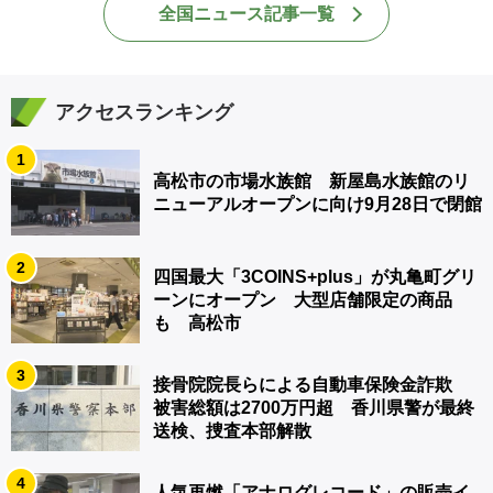
全国ニュース記事一覧
アクセスランキング
1
高松市の市場水族館 新屋島水族館のリ
ニューアルオープンに向け9月28日で閉館
2
四国最大「3COINS+plus」が丸亀町グリ
ーンにオープン 大型店舗限定の商品
も 高松市
3
接骨院院長らによる自動車保険金詐欺
被害総額は2700万円超 香川県警が最終
送検、捜査本部解散
4
人気再燃「アナログレコード」の販売イ