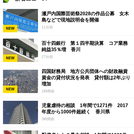
瀬戸内国際芸術祭2028の作品公募 女木
島などで現地説明会を開催
11分前
NEW
百十四銀行 第１四半期決算 コア業務
純益35％増 香川
27分前
NEW
四国財務局 地方公共団体への財政融資
資金の貸付状況を発表 貸付額は2年ぶり
増加
NEW
1時間前
児童虐待の相談 1年間で1271件 2017
年度から1000件超続く 香川県
3時間前