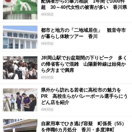
配偶者からの暴力相談 1年間で1000件
超 30～40代女性の被害が多い 香川県
4時間前
都市と地方の「二地域居住」 観音寺市
が暮らし体験ツアー 香川
4時間前
JR岡山駅でお盆期間の下りピーク 多く
の帰省客らで混雑 山陽新幹線は始発か
ら夕方まで満席
4時間前
県外から訪れる若者に高松市の魅力を
PR 高校生らがバレーボール選手らにう
どん店を紹介
4時間前
自家用車でひき逃げ容疑 町係長（55）
を停職6カ月処分 香川・多度津町