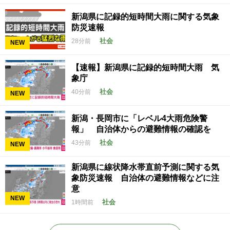
新潟県に記録的短時間大雨に関する気象
防災速報
社会
28分前
NEW
【速報】新潟県に記録的短時間大雨 気
象庁
社会
40分前
NEW
新潟・長岡市に「レベル4大雨危険警
報」 自治体からの避難情報の確認を
社会
43分前
NEW
新潟県に線状降水帯直前予測に関する気
象防災速報 自治体の避難情報などに注
意
NEW
社会
1時間前