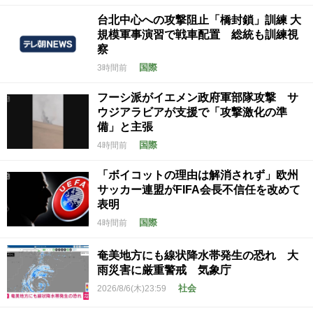
台北中心への攻撃阻止「橋封鎖」訓練 大
規模軍事演習で戦車配置 総統も訓練視
察
国際
3時間前
フーシ派がイエメン政府軍部隊攻撃 サ
ウジアラビアが支援で「攻撃激化の準
備」と主張
国際
4時間前
「ボイコットの理由は解消されず」欧州
サッカー連盟がFIFA会長不信任を改めて
表明
国際
4時間前
奄美地方にも線状降水帯発生の恐れ 大
雨災害に厳重警戒 気象庁
社会
2026/8/6(木)23:59