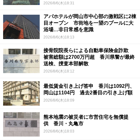
2026/8/6(木)18:31
アパホテルが岡山市中心部の激戦区に2棟
目オープン 市街地を一望のプールに大
浴場…非日常感を意識
2026/8/6(木)18:13
接骨院院長らによる自動車保険金詐欺
被害総額は2700万円超 香川県警が最終
送検、捜査本部解散
2026/8/6(木)18:12
最低賃金引き上げ答申 香川は1092円、
岡山は1104円 過去2番目の引き上げ額
2026/8/6(木)18:09
熊本地震の被災者に市営住宅を無償提
供 香川・丸亀市
2026/8/6(木)18:03