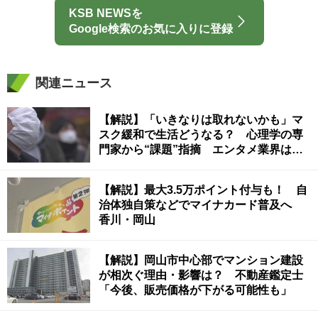
KSB NEWSを
Google検索のお気に入りに登録
関連ニュース
【解説】「いきなりは取れないかも」マ
スク緩和で生活どうなる？ 心理学の専
門家から“課題”指摘 エンタメ業界は
「期待」〈新型コロナ〉
【解説】最大3.5万ポイント付与も！ 自
治体独自策などでマイナカード普及へ
香川・岡山
【解説】岡山市中心部でマンション建設
が相次ぐ理由・影響は？ 不動産鑑定士
「今後、販売価格が下がる可能性も」