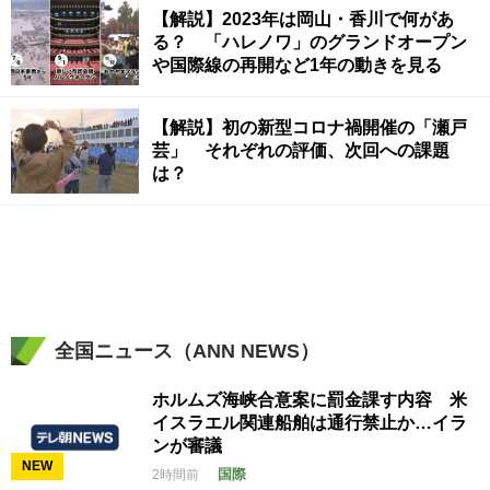
【解説】2023年は岡山・香川で何があ
る？ 「ハレノワ」のグランドオープン
や国際線の再開など1年の動きを見る
【解説】初の新型コロナ禍開催の「瀬戸
芸」 それぞれの評価、次回への課題
は？
全国ニュース（ANN NEWS）
ホルムズ海峡合意案に罰金課す内容 米
イスラエル関連船舶は通行禁止か…イラ
ンが審議
NEW
国際
2時間前