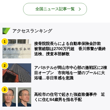
全国ニュース記事一覧
アクセスランキング
1
接骨院院長らによる自動車保険金詐欺
被害総額は2700万円超 香川県警が最終
送検、捜査本部解散
2
アパホテルが岡山市中心部の激戦区に2棟
目オープン 市街地を一望のプールに大
浴場…非日常感を意識
3
高松市の住宅で起きた強盗致傷事件 近
くに住む64歳男を指名手配