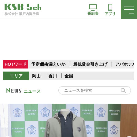
番組表
アプリ
株式会社 瀬戸内海放送
HOTワード
予定価格漏えいか
最低賃金引き上げ
アパホテル
エリア
岡山
香川
全国
ニュース