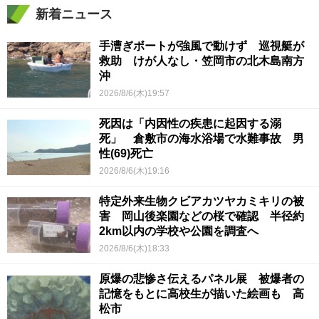
新着ニュース
手漕ぎボートが強風で動けず 巡視艇が
救助 けが人なし・笠岡市の北木島南方
沖
2026/8/6(木)19:57
死因は「内因性の疾患に起因する溺
死」 倉敷市の海水浴場で水難事故 男
性(69)死亡
2026/8/6(木)19:16
特定外来生物クビアカツヤカミキリの被
害 岡山後楽園などの桜で確認 半径約
2km以内の学校や公園を調査へ
2026/8/6(木)18:33
原爆の悲惨さ伝えるパネル展 被爆者の
記憶をもとに高校生が描いた絵画も 高
松市