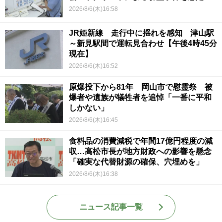
2026/8/6(木)16:58
JR姫新線 走行中に揺れを感知 津山駅
～新見駅間で運転見合わせ【午後4時45分
現在】
2026/8/6(木)16:52
原爆投下から81年 岡山市で慰霊祭 被
爆者や遺族が犠牲者を追悼「一番に平和
しかない」
2026/8/6(木)16:45
食料品の消費減税で年間17億円程度の減
収…高松市長が地方財政への影響を懸念
「確実な代替財源の確保、穴埋めを」
2026/8/6(木)16:38
ニュース記事一覧