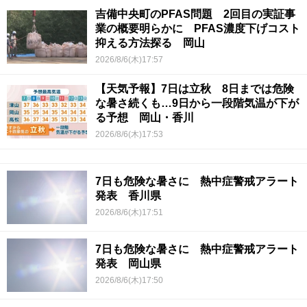
吉備中央町のPFAS問題 2回目の実証事
業の概要明らかに PFAS濃度下げコスト
抑える方法探る 岡山
2026/8/6(木)17:57
【天気予報】7日は立秋 8日までは危険
な暑さ続くも…9日から一段階気温が下が
る予想 岡山・香川
2026/8/6(木)17:53
7日も危険な暑さに 熱中症警戒アラート
発表 香川県
2026/8/6(木)17:51
7日も危険な暑さに 熱中症警戒アラート
発表 岡山県
2026/8/6(木)17:50