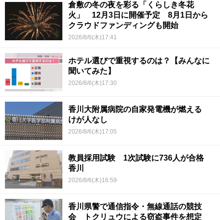
倉敷の冬の夜を彩る「くらしき冬花
火」 12月3日に開催予定 8月1日から
クラウドファンディングも開始
2026/8/6(木)17:41
ホテル選びで重視するのは？【みんなに
聞いてみた】
2026/8/6(木)17:30
香川大附属病院の自家発電機が燃える
けが人なし
2026/8/6(木)17:05
教員採用試験 1次試験に736人が合格
香川
2026/8/6(木)16:59
香川県警で通信指令・無線通話の競技
会 トクリュウによる窃盗事件を想定