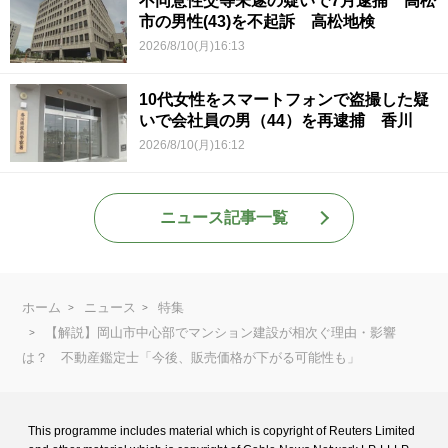
不同意性交等未遂の疑いで7月逮捕 高松
市の男性(43)を不起訴 高松地検
2026/8/10(月)16:13
10代女性をスマートフォンで盗撮した疑
いで会社員の男（44）を再逮捕 香川
2026/8/10(月)16:12
ニュース記事一覧
ホーム
ニュース
特集
【解説】岡山市中心部でマンション建設が相次ぐ理由・影響
は？ 不動産鑑定士「今後、販売価格が下がる可能性も」
This programme includes material which is copyright of Reuters Limited