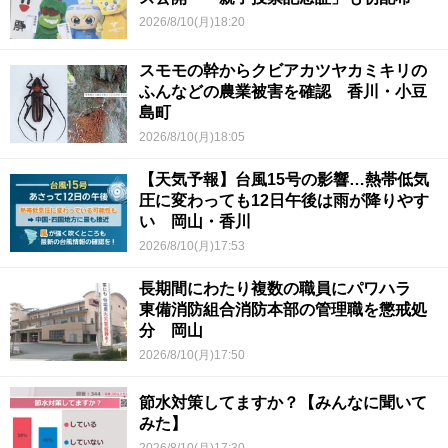
2026/8/10(月)18:20
スモモの幹からクビアカツヤカミキリの
ふんなどの農業被害を確認 香川・小豆
島町
2026/8/10(月)18:05
【天気予報】台風15号の影響…熱帯低気
圧に変わっても12日午後は雨が降りやす
い 岡山・香川
2026/8/10(月)17:53
長期間にわたり複数の職員にパワハラ
東備消防組合消防本部の管理職を懲戒処
分 岡山
2026/8/10(月)17:50
節水対策してますか？【みんなに聞いて
みた】