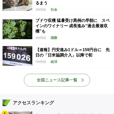
るまう
社会
4時間前
ブドウ収穫 猛暑受け異例の早朝に スペ
インのワイナリー 成長進み“過去最速収
穫”も
国際
4時間前
【速報】円安進み1ドル＝159円台に 先
日の「日米協調介入」以降で初
経済
5時間前
全国ニュース記事一覧
アクセスランキング
1