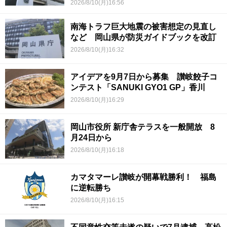
2026/8/10(月)16:56
南海トラフ巨大地震の被害想定の見直し
など 岡山県が防災ガイドブックを改訂
2026/8/10(月)16:32
アイデアを9月7日から募集 讃岐餃子コ
ンテスト「SANUKI GYO1 GP」香川
2026/8/10(月)16:29
岡山市役所 新庁舎テラスを一般開放 8
月24日から
2026/8/10(月)16:18
カマタマーレ讃岐が開幕戦勝利！ 福島
に逆転勝ち
2026/8/10(月)16:15