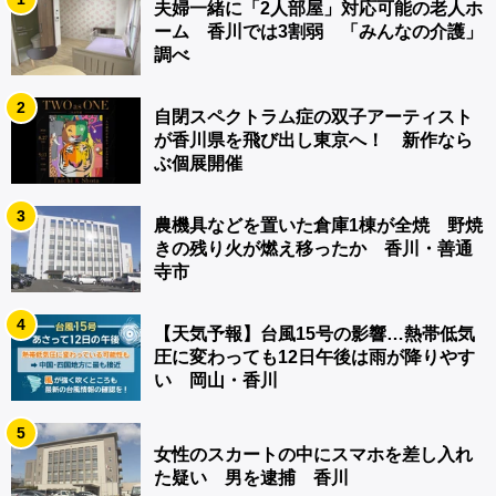
夫婦一緒に「2人部屋」対応可能の老人ホ
ーム 香川では3割弱 「みんなの介護」
調べ
2
自閉スペクトラム症の双子アーティスト
が香川県を飛び出し東京へ！ 新作なら
ぶ個展開催
3
農機具などを置いた倉庫1棟が全焼 野焼
きの残り火が燃え移ったか 香川・善通
寺市
4
【天気予報】台風15号の影響…熱帯低気
圧に変わっても12日午後は雨が降りやす
い 岡山・香川
5
女性のスカートの中にスマホを差し入れ
た疑い 男を逮捕 香川