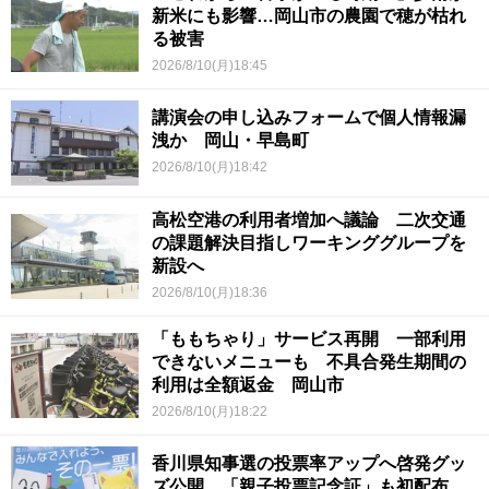
新米にも影響…岡山市の農園で穂が枯れ
る被害
2026/8/10(月)18:45
講演会の申し込みフォームで個人情報漏
洩か 岡山・早島町
2026/8/10(月)18:42
高松空港の利用者増加へ議論 二次交通
の課題解決目指しワーキンググループを
新設へ
2026/8/10(月)18:36
「ももちゃり」サービス再開 一部利用
できないメニューも 不具合発生期間の
利用は全額返金 岡山市
2026/8/10(月)18:22
香川県知事選の投票率アップへ啓発グッ
ズ公開 「親子投票記念証」も初配布