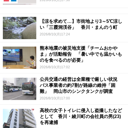
2026/8/10(月)17:30
【涼を求めて…】市街地より3～5℃涼し
い「三霞洞渓谷」 香川・まんのう町
2026/8/10(月)17:24
熊本地震の被災地支援「チームおかや
ま」が活動報告 「暑い中でも温かいも
のを食べるのが必要」
2026/8/10(月)17:02
公共交通の経営は全業種で厳しい状況
バス事業者の約7割が路線の維持「困
難」 岡山市のシンクタンクが調査
2026/8/10(月)17:00
高校の女子トイレに侵入し盗撮したなど
として 香川・綾川町の会社員の男(23)
を再逮捕