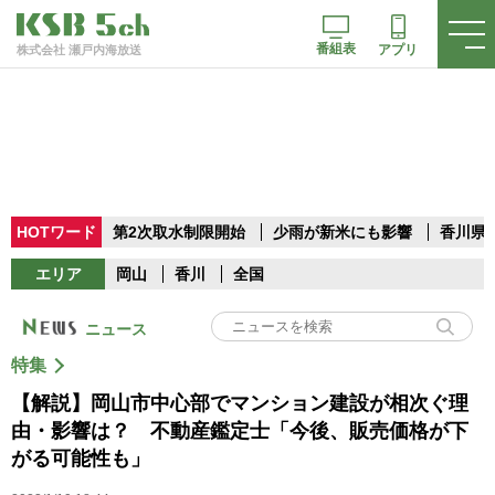
番組表
アプリ
株式会社 瀬戸内海放送
HOTワード
第2次取水制限開始
少雨が新米にも影響
香川県
エリア
岡山
香川
全国
ニュース
特集
【解説】岡山市中心部でマンション建設が相次ぐ理
由・影響は？ 不動産鑑定士「今後、販売価格が下
がる可能性も」