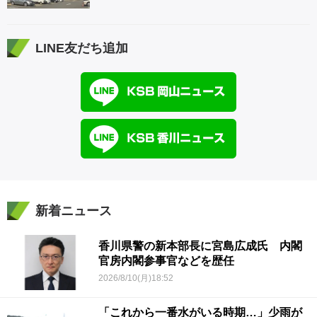
LINE友だち追加
新着ニュース
香川県警の新本部長に宮島広成氏 内閣
官房内閣参事官などを歴任
2026/8/10(月)18:52
「これから一番水がいる時期…」少雨が