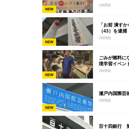
1時間前
NEW
「お前 潰す
（43）を逮捕
1時間前
NEW
ごみが燃料に
境学習イベン
2時間前
NEW
瀬戸内国際芸
2時間前
NEW
百十四銀行 