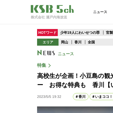
ニュース
株式会社 瀬戸内海放送
HOTワード
少年19人にわいせつの罪
官
エリア
岡山
香川
全国
ニュース
特集
高校生が企画！小豆島の観
ー お得な特典も 香川【
2023/5/5 19:32
香川
いまココ！