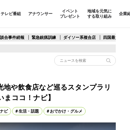
イベント
地域を元気に
テレビ番組
アナウンサー
企業
プレゼント
する取り組み
製談合事件続報
緊急銃猟訓練
ダイソー系複合店
四国最大スリ
光地や飲食店など巡るスタンプラリ
いまココ！ナビ】
ナビ
生活・話題
おでかけ・グルメ