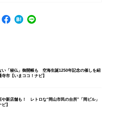
ない「秘仏」御開帳も 空海生誕1250年記念の催しを紹
通寺市【いまココ！ナビ】
店や新店舗も！ レトロな“岡山市民の台所”「岡ビル」
ナビ】