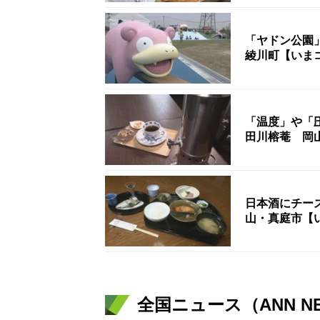
「ヤドン公園
綾川町【いま
「温度」や「
田川榕菴 岡
日本酒にチー
山・真庭市【
全国ニュース（ANN N