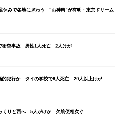
お盆休みで各地にぎわう “お神輿”が有明・東京ドリーム
で衝突事故 男性1人死亡 2人けが
画的犯行か タイの学校で6人死亡 20人以上けが
ゆっくりと西へ 5人がけが 欠航便相次ぐ