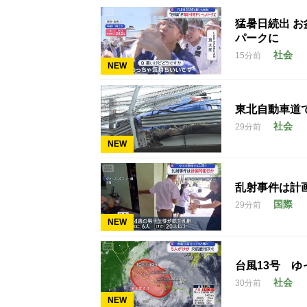
猛暑日続出 
パークに
社会
15分前
NEW
東北自動車道
社会
29分前
NEW
乱射事件は計
国際
29分前
NEW
台風13号 
社会
30分前
NEW