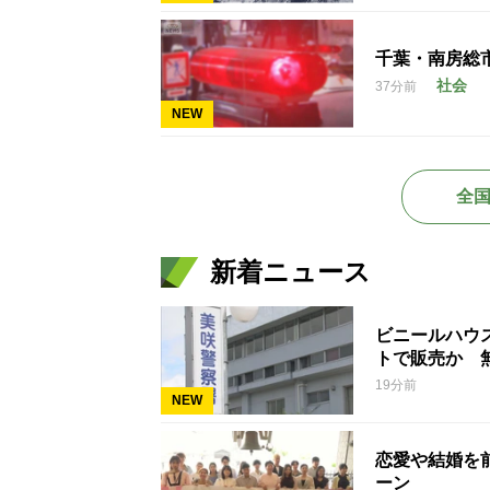
千葉・南房総
社会
37分前
NEW
全
新着ニュース
ビニールハウ
トで販売か 
19分前
NEW
恋愛や結婚を
ーン