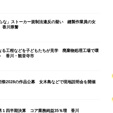
からな」ストーカー規制法違反の疑い 縫製作業員の女
 香川県警
なる工程などを子どもたちが見学 廃棄物処理工場で環
ト 香川・観音寺市
術祭2028の作品公募 女木島などで現地説明会を開催
第１四半期決算 コア業務純益35％増 香川