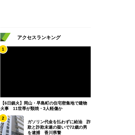
アクセスランキング
1
【6日鎮火】岡山・早島町の住宅密集地で建物
火事 11世帯が類焼・3人軽傷か
2
ガソリン代金を払わずに給油 詐
欺と詐欺未遂の疑いで72歳の男
を逮捕 香川県警