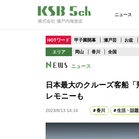
ニュース
株式会社 瀬戸内海放送
HOTワード
甲子園開幕
瀬戸芸
お盆
エリア
岡山
香川
全国
ニュース
日本最大のクルーズ客船「
レモニーも
2023/8/13 14:14
香川
生活・話題