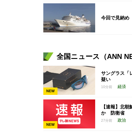
今回で見納め
全国ニュース（ANN N
サングラス「
疑い
経済
10分前
NEW
【速報】北朝
か 防衛省
政治
27分前
NEW