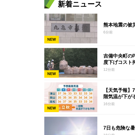
新着ニュース
熊本地震の被
6分前
NEW
吉備中央町のP
度下げコスト
12分前
NEW
【天気予報】
階気温が下が
16分前
NEW
7日も危険な