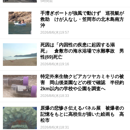
5時間前
手漕ぎボートが強風で動けず 巡視艇が
救助 けが人なし・笠岡市の北木島南方
沖
2026/8/6(木)19:57
死因は「内因性の疾患に起因する溺
死」 倉敷市の海水浴場で水難事故 男
性(69)死亡
2026/8/6(木)19:16
特定外来生物クビアカツヤカミキリの被
害 岡山後楽園などの桜で確認 半径約
2km以内の学校や公園を調査へ
2026/8/6(木)18:33
原爆の悲惨さ伝えるパネル展 被爆者の
記憶をもとに高校生が描いた絵画も 高
松市
2026/8/6(木)18:31