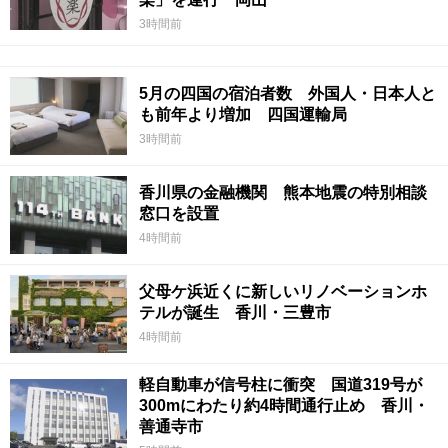
3時間前
5月の四国の宿泊者数 外国人・日本人と
も前年より増加 四国運輸局
3時間前
香川県の金融機関 熊本地震の特別相談
窓口を設置
4時間前
父母ケ浜近くに新しいリノベーションホ
テルが誕生 香川・三豊市
4時間前
軽自動車が信号柱に衝突 国道319号が
300mにわたり約4時間通行止め 香川・
善通寺市