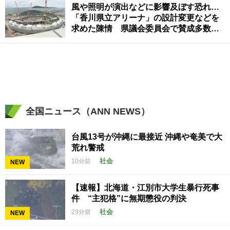
風や照明が演出などに影響及ぼす恐れ…
「香川県立アリーナ」の設計変更などを
求めた陳情 県議会委員会で賛成多数で
採択
全国ニュース（ANN NEWS）
台風13号が沖縄に最接近 沖縄や奄美で大
荒れ警戒
社会
10分前
NEW
【速報】北海道・江別市大学生暴行死事
件 “主犯格”に無期懲役の判決
社会
23分前
NEW