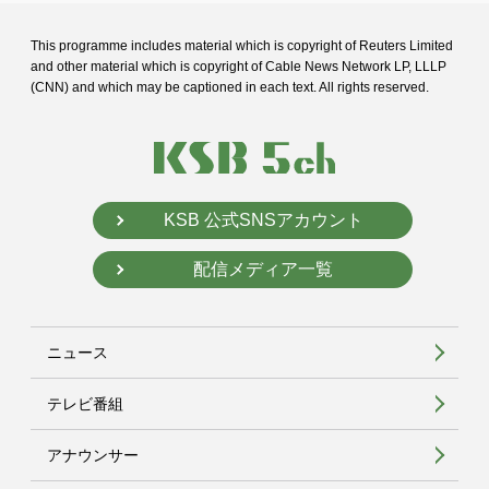
This programme includes material which is copyright of Reuters Limited
and
other material which is copyright of Cable News Network LP, LLLP
(CNN) and
which may be captioned in each text. All rights reserved.
KSB 公式SNSアカウント
配信メディア一覧
ニュース
テレビ番組
アナウンサー