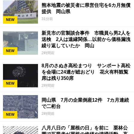
熊本地震の被災者に県営住宅を6カ月無償
提供 岡山県
31分前
NEW
新見市の官製談合事件 市職員ら男2人を
送検 2人は遠縁関係…以前から価格漏洩
繰り返していたか 岡山
NEW
2時間前
8月のさぬき高松まつり サンポート高松
を会場に24連が総おどり 花火有料観覧
席は残り350席
NEW
2時間前
岡山県 7月の企業倒産12件 7カ月連続
で二桁台
2時間前
NEW
八月八日の「屋根の日」を前に 栗林公