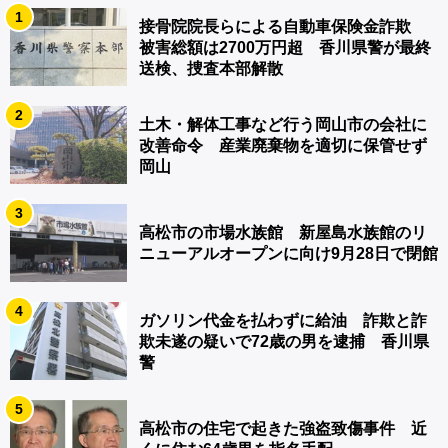
1
接骨院院長らによる自動車保険金詐欺
被害総額は2700万円超 香川県警が最終
送検、捜査本部解散
2
土木・解体工事など行う岡山市の会社に
改善命令 産業廃棄物を適切に保管せず
岡山
3
高松市の市場水族館 新屋島水族館のリ
ニューアルオープンに向け9月28日で閉館
4
ガソリン代金を払わずに給油 詐欺と詐
欺未遂の疑いで72歳の男を逮捕 香川県
警
5
高松市の住宅で起きた強盗致傷事件 近