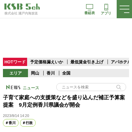
番組表
アプリ
株式会社 瀬戸内海放送
HOTワード
予定価格漏えいか
最低賃金引き上げ
アパホテル
エリア
岡山
香川
全国
ニュース
子育て家庭への支援策などを盛り込んだ補正予算案
提案 9月定例香川県議会が開会
2023/9/14 14:20
香川
行政