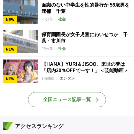
面識のない中学生を性的暴行か 56歳男を
逮捕 千葉
社会
25分前
NEW
保育園園長が女子児童にわいせつか 千
葉・市川市
社会
26分前
NEW
【HANA】YURI＆JISOO、来世の夢は
「店内30％OFFでーす！」＜芸能動画＞
エンタメ
1時間前
NEW
全国ニュース記事一覧
アクセスランキング