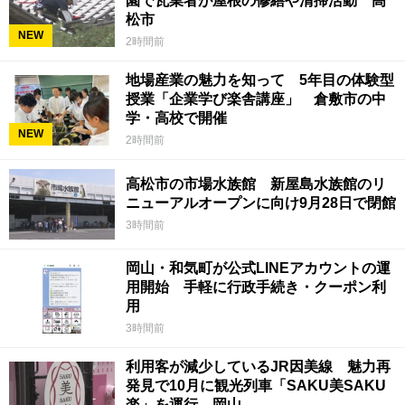
園で瓦業者が屋根の修繕や清掃活動 高
松市
NEW
2時間前
地場産業の魅力を知って 5年目の体験型
授業「企業学び楽舎講座」 倉敷市の中
学・高校で開催
NEW
2時間前
高松市の市場水族館 新屋島水族館のリ
ニューアルオープンに向け9月28日で閉館
3時間前
岡山・和気町が公式LINEアカウントの運
用開始 手軽に行政手続き・クーポン利
用
3時間前
利用客が減少しているJR因美線 魅力再
発見で10月に観光列車「SAKU美SAKU
楽」を運行 岡山