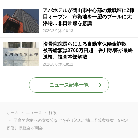
アパホテルが岡山市中心部の激戦区に2棟
目オープン 市街地を一望のプールに大
浴場…非日常感を意識
2026/8/6(木)18:13
接骨院院長らによる自動車保険金詐欺
被害総額は2700万円超 香川県警が最終
送検、捜査本部解散
2026/8/6(木)18:12
ニュース記事一覧
ホーム
ニュース
行政
子育て家庭への支援策などを盛り込んだ補正予算案提案 9月定
例香川県議会が開会