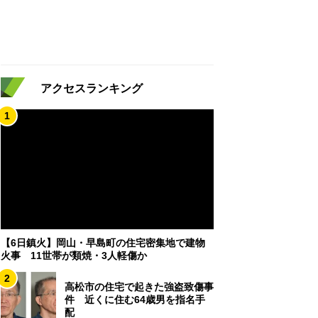
アクセスランキング
1
【6日鎮火】岡山・早島町の住宅密集地で建物
火事 11世帯が類焼・3人軽傷か
2
高松市の住宅で起きた強盗致傷事
件 近くに住む64歳男を指名手
配