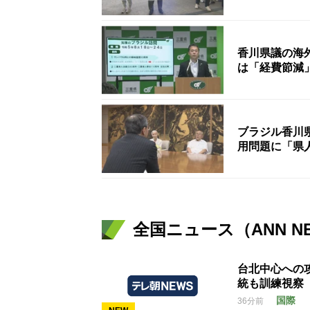
香川県議の海
は「経費節減」
ブラジル香川
用問題に「県
全国ニュース（ANN N
台北中心への
統も訓練視察
国際
36分前