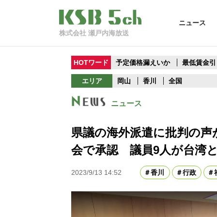
ニュース
株式会社 瀬戸内海放送
HOTワード
予定価格漏えいか
最低賃金引
エリア
岡山
香川
全国
ニュース
県議の海外派遣に批判の声
会で承認 議員9人が台湾と
2023/9/13 14:52
香川
行政