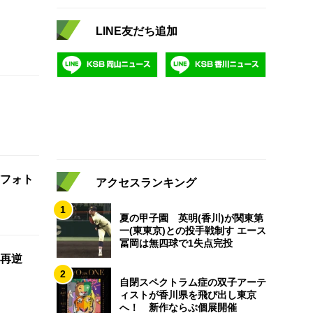
LINE友だち追加
フォト
アクセスランキング
1
夏の甲子園 英明(香川)が関東第
一(東東京)との投手戦制す エース
冨岡は無四球で1失点完投
再逆
2
自閉スペクトラム症の双子アーテ
ィストが香川県を飛び出し東京
へ！ 新作ならぶ個展開催