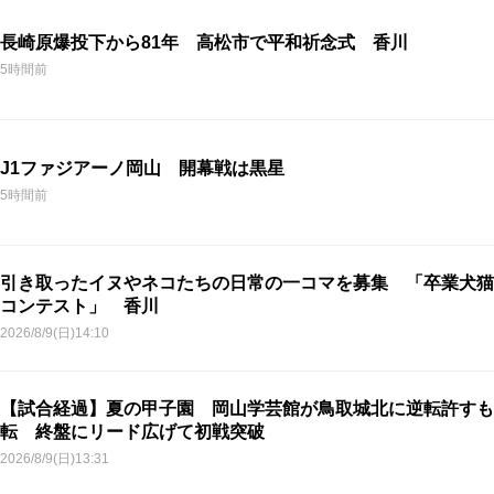
長崎原爆投下から81年 高松市で平和祈念式 香川
5時間前
J1ファジアーノ岡山 開幕戦は黒星
5時間前
引き取ったイヌやネコたちの日常の一コマを募集 「卒業犬猫
コンテスト」 香川
2026/8/9(日)14:10
【試合経過】夏の甲子園 岡山学芸館が鳥取城北に逆転許すも
転 終盤にリード広げて初戦突破
2026/8/9(日)13:31