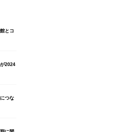
館とコ
2024
”につな
期に間