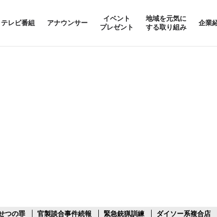
イベント
地域を元気に
テレビ番組
アナウンサー
企業
プレゼント
する取り組み
せつの罪
官製談合事件続報
緊急銃猟訓練
ダイソー系複合店