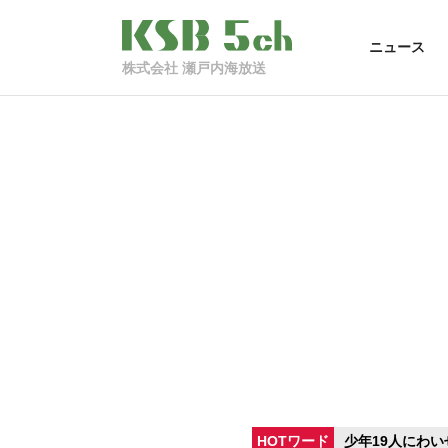
ニュース
株式会社 瀬戸内海放送
HOTワード
少年19人にわい