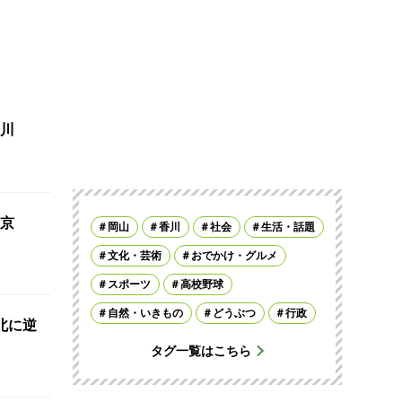
川
京
岡山
香川
社会
生活・話題
文化・芸術
おでかけ・グルメ
スポーツ
高校野球
自然・いきもの
どうぶつ
行政
北に逆
タグ一覧はこちら