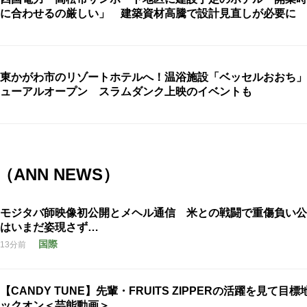
に合わせるの厳しい」 建築資材高騰で設計見直しが必要に
東かがわ市のリゾートホテルへ！温浴施設「ベッセルおおち」
ューアルオープン スラムダンク上映のイベントも
ANN NEWS）
モジタバ師映像初公開とメヘル通信 米との戦闘で重傷負い公
はいまだ姿現さず…
国際
13分前
【CANDY TUNE】先輩・FRUITS ZIPPERの活躍を見て目
ックオン＜芸能動画＞