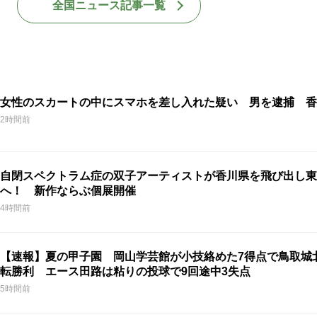
全国ニュース記事一覧
女性のスカートの中にスマホを差し入れた疑い 男を逮捕 香
2時間前
自閉スペクトラム症の双子アーティストが香川県を飛び出し東
へ！ 新作ならぶ個展開催
4時間前
【速報】夏の甲子園 岡山学芸館が小技絡めた7得点で鳥取城
転勝利 エース田路は粘りの投球で9回途中3失点
5時間前