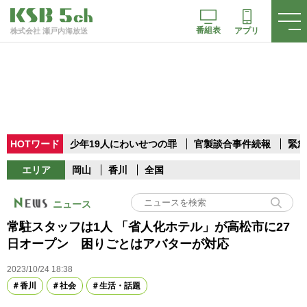
番組表
アプリ
株式会社 瀬戸内海放送
HOTワード
少年19人にわいせつの罪
官製談合事件続報
緊急
エリア
岡山
香川
全国
ニュース
常駐スタッフは1人 「省人化ホテル」が高松市に27
日オープン 困りごとはアバターが対応
2023/10/24 18:38
香川
社会
生活・話題