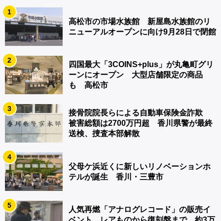
1
高松市の市場水族館 新屋島水族館のリ
ニューアルオープンに向け9月28日で閉館
2
四国最大「3COINS+plus」が丸亀町グリ
ーンにオープン 大型店舗限定の商品
も 高松市
3
接骨院院長らによる自動車保険金詐欺
被害総額は2700万円超 香川県警が最終
送検、捜査本部解散
4
父母ケ浜近くに新しいリノベーションホ
テルが誕生 香川・三豊市
5
人気再燃「アナログレコード」の販売イ
ベント レアものから復刻盤まで…約3万