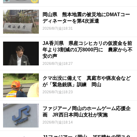
岡山県 熊本地震の被災地にDMATコー
ディネーターを第4次派遣
2026/8/7(金)18:31
JA香川県 県産コシヒカリの仮渡金を前
年より3割減の1万8000円に 農家から不
安の声
2026/8/7(金)18:27
クマ出没に備えて 真庭市や猟友会など
が「緊急銃猟」訓練 岡山
2026/8/7(金)18:23
ファジアーノ岡山のホームゲーム応援企
画 JR西日本岡山支社が実施
2026/8/7(金)18:14