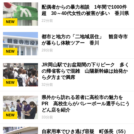
配偶者からの暴力相談 1年間で1000件
超 30～40代女性の被害が多い 香川県
22分前
NEW
都市と地方の「二地域居住」 観音寺市
が暮らし体験ツアー 香川
28分前
NEW
JR岡山駅でお盆期間の下りピーク 多く
の帰省客らで混雑 山陽新幹線は始発か
ら夕方まで満席
NEW
32分前
県外から訪れる若者に高松市の魅力を
PR 高校生らがバレーボール選手らにう
どん店を紹介
NEW
33分前
自家用車でひき逃げ容疑 町係長（55）