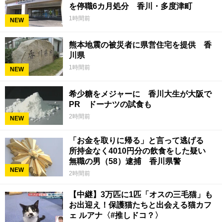
を停職6カ月処分 香川・多度津町
1時間前
NEW
熊本地震の被災者に県営住宅を提供 香
川県
1時間前
NEW
希少糖をメジャーに 香川大生が大阪で
PR ドーナツの試食も
2時間前
NEW
「お金を取りに帰る」と言って逃げる
所持金なく4010円分の飲食をした疑い
無職の男（58）逮捕 香川県警
NEW
2時間前
【中継】3万匹に1匹「オスの三毛猫」も
お出迎え！保護猫たちと出会える猫カフ
ェ ルアナ〈#推しドコ？〉