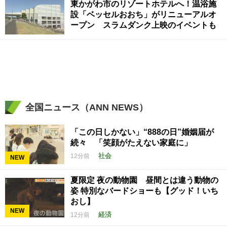
東かがわ市のリゾートホテルへ！温浴施
設「ベッセルおおち」がリニューアルオ
ープン スラムダンク上映のイベントも
全国ニュース（ANN NEWS）
「この日しかない」“888の日”婚姻届が
続々 「笑顔がたえない家庭に」
社会
12分前
NEW
夏限定 夜の動物園 昼間とは違う動物の
姿 特別なバードショーも【グッド！いち
おし】
NEW
経済
12分前