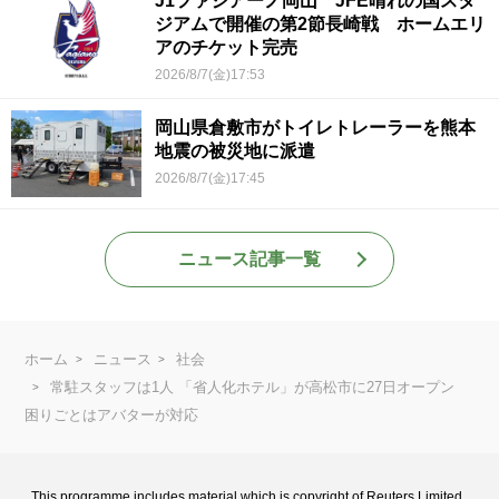
J1ファジアーノ岡山 JFE晴れの国スタ
ジアムで開催の第2節長崎戦 ホームエリ
アのチケット完売
2026/8/7(金)17:53
岡山県倉敷市がトイレトレーラーを熊本
地震の被災地に派遣
2026/8/7(金)17:45
ニュース記事一覧
ホーム
ニュース
社会
常駐スタッフは1人 「省人化ホテル」が高松市に27日オープン
困りごとはアバターが対応
This programme includes material which is copyright of Reuters Limited