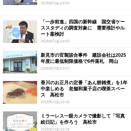
2026/8/7(金)19:54
「一歩前進」四国の新幹線 国交省ケー
ススタディの調査対象に 需要推計やル
ート案検討
2026/8/7(金)19:02
新見市の官製談合事件 建設会社は2025
年度に最低制限価格で6件落札 岡山
2026/8/7(金)18:57
香川のお正月の定番「あん餅雑煮」を1年
中楽しめる 老舗和菓子店の喫茶スペー
ス 高松市
2026/8/7(金)18:45
ミラーレス一眼カメラで撮影して「写真
絵日記」を作ろう 高松市
2026/8/7(金)18:39