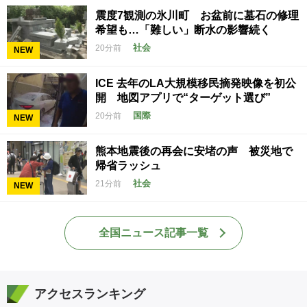
震度7観測の氷川町 お盆前に墓石の修理
希望も…「難しい」断水の影響続く
社会
20分前
NEW
ICE 去年のLA大規模移民摘発映像を初公
開 地図アプリで“ターゲット選び”
国際
20分前
NEW
熊本地震後の再会に安堵の声 被災地で
帰省ラッシュ
社会
21分前
NEW
全国ニュース記事一覧
アクセスランキング