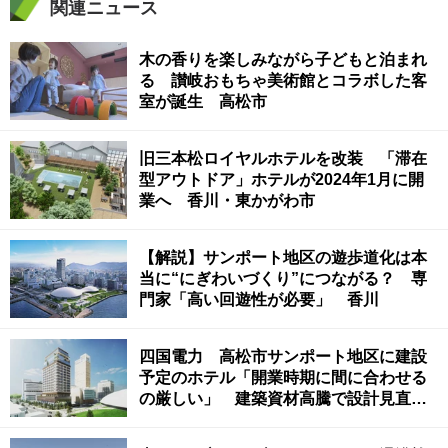
関連ニュース
木の香りを楽しみながら子どもと泊まれ
る 讃岐おもちゃ美術館とコラボした客
室が誕生 高松市
旧三本松ロイヤルホテルを改装 「滞在
型アウトドア」ホテルが2024年1月に開
業へ 香川・東かがわ市
【解説】サンポート地区の遊歩道化は本
当に“にぎわいづくり”につながる？ 専
門家「高い回遊性が必要」 香川
四国電力 高松市サンポート地区に建設
予定のホテル「開業時期に間に合わせる
の厳しい」 建築資材高騰で設計見直し
が必要に