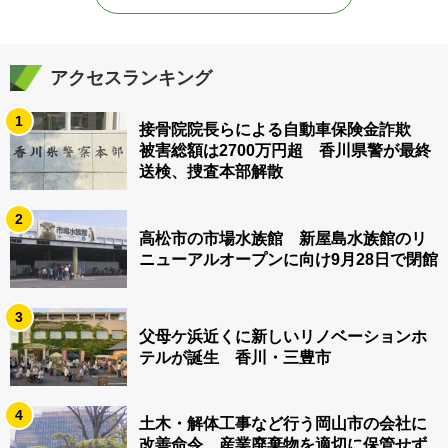
アクセスランキング
1
接骨院院長らによる自動車保険金詐欺
被害総額は2700万円超 香川県警が最終
送検、捜査本部解散
2
高松市の市場水族館 新屋島水族館のリ
ニューアルオープンに向け9月28日で閉館
3
父母ケ浜近くに新しいリノベーションホ
テルが誕生 香川・三豊市
4
土木・解体工事など行う岡山市の会社に
改善命令 産業廃棄物を適切に保管せず