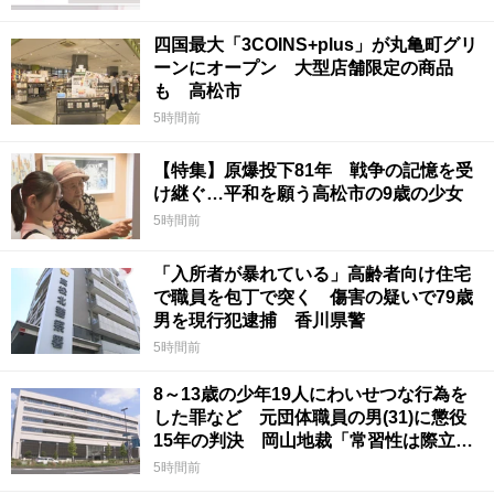
四国最大「3COINS+plus」が丸亀町グリ
ーンにオープン 大型店舗限定の商品
も 高松市
5時間前
【特集】原爆投下81年 戦争の記憶を受
け継ぐ…平和を願う高松市の9歳の少女
5時間前
「入所者が暴れている」高齢者向け住宅
で職員を包丁で突く 傷害の疑いで79歳
男を現行犯逮捕 香川県警
5時間前
8～13歳の少年19人にわいせつな行為を
した罪など 元団体職員の男(31)に懲役
15年の判決 岡山地裁「常習性は際立っ
ていて被害結果も非常に重い」
5時間前