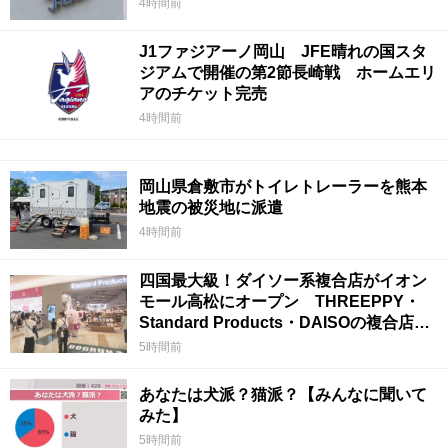
4時間前
J1ファジアーノ岡山 JFE晴れの国スタ
ジアムで開催の第2節長崎戦 ホームエリ
アのチケット完売
4時間前
岡山県倉敷市がトイレトレーラーを熊本
地震の被災地に派遣
4時間前
四国最大級！ダイソー系複合店がイオン
モール高松にオープン THREEPPY・
Standard Products・DAISOの複合店は
香川県初
5時間前
あなたは犬派？猫派？【みんなに聞いて
みた】
5時間前