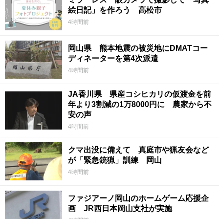
絵日記」を作ろう 高松市
4時間前
岡山県 熊本地震の被災地にDMATコー
ディネーターを第4次派遣
4時間前
JA香川県 県産コシヒカリの仮渡金を前
年より3割減の1万8000円に 農家から不
安の声
4時間前
クマ出没に備えて 真庭市や猟友会など
が「緊急銃猟」訓練 岡山
4時間前
ファジアーノ岡山のホームゲーム応援企
画 JR西日本岡山支社が実施