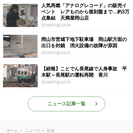
人気再燃「アナログレコード」の販売イ
ベント レアものから復刻盤まで…約3万
点集結 天満屋岡山店
2026/8/7(金)16:44
岡山市営城下地下駐車場 岡山駅方面の
出口を封鎖 消火設備の故障が原因
2026/8/7(金)16:31
【続報】ことでん長尾線で人身事故 平
木駅～長尾駅の運転再開 香川
2026/8/7(金)16:20
ニュース記事一覧
ホーム
ニュース
社会