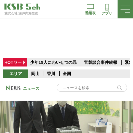
番組表
アプリ
株式会社 瀬戸内海放送
HOTワード
少年19人にわいせつの罪
官製談合事件続報
緊急
エリア
岡山
香川
全国
ニュース