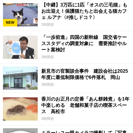
【中継】3万匹に1匹「オスの三毛猫」も
お出迎え！保護猫たちと出会える猫カフ
ェ ルアナ〈#推しドコ？〉
NEW
2時間前
「一歩前進」四国の新幹線 国交省ケー
ススタディの調査対象に 需要推計やル
ート案検討
3時間前
新見市の官製談合事件 建設会社は2025
年度に最低制限価格で6件落札 岡山
3時間前
香川のお正月の定番「あん餅雑煮」を1年
中楽しめる 老舗和菓子店の喫茶スペー
ス 高松市
3時間前
ミラーレス一眼カメラで撮影して「写真