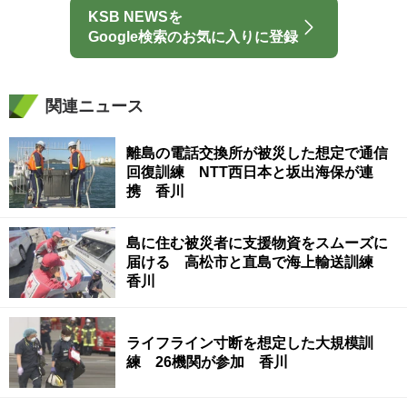
KSB NEWSを
Google検索のお気に入りに登録
関連ニュース
離島の電話交換所が被災した想定で通信
回復訓練 NTT西日本と坂出海保が連
携 香川
島に住む被災者に支援物資をスムーズに
届ける 高松市と直島で海上輸送訓練
香川
ライフライン寸断を想定した大規模訓
練 26機関が参加 香川