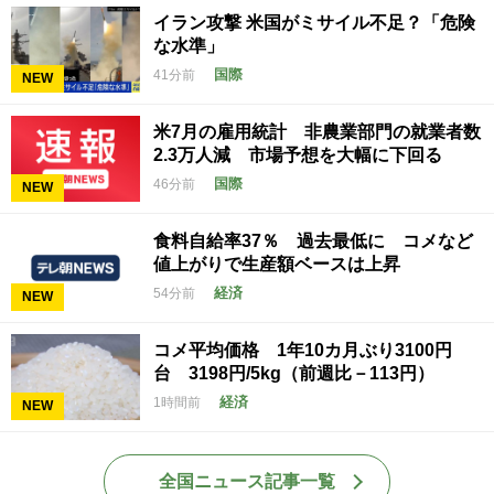
イラン攻撃 米国がミサイル不足？「危険
な水準」
国際
41分前
NEW
米7月の雇用統計 非農業部門の就業者数
2.3万人減 市場予想を大幅に下回る
国際
46分前
NEW
食料自給率37％ 過去最低に コメなど
値上がりで生産額ベースは上昇
経済
54分前
NEW
コメ平均価格 1年10カ月ぶり3100円
台 3198円/5kg（前週比－113円）
経済
1時間前
NEW
全国ニュース記事一覧