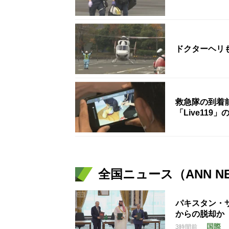
ドクターヘリ
救急隊の到着
「Live11
全国ニュース（ANN N
パキスタン・
からの脱却か
国際
3時間前