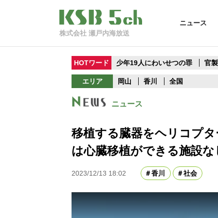
ニュース
株式会社 瀬戸内海放送
HOTワード
少年19人にわいせつの罪
官
エリア
岡山
香川
全国
ニュース
移植する臓器をヘリコプタ
は心臓移植ができる施設な
2023/12/13 18:02
香川
社会