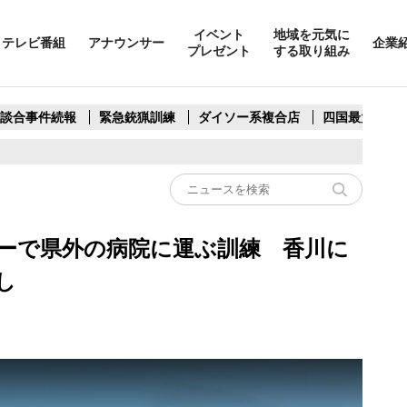
イベント
地域を元気に
テレビ番組
アナウンサー
企業
プレゼント
する取り組み
製談合事件続報
緊急銃猟訓練
ダイソー系複合店
四国最大スリ
ーで県外の病院に運ぶ訓練 香川に
し