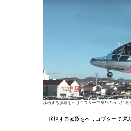
移植する臓器をヘリコプターで県外の病院に運
移植する臓器をヘリコプターで運ぶ