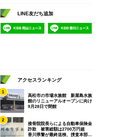
LINE友だち追加
アクセスランキング
1
高松市の市場水族館 新屋島水族
館のリニューアルオープンに向け
9月28日で閉館
2
接骨院院長らによる自動車保険金
詐欺 被害総額は2700万円超
香川県警が最終送検、捜査本部解