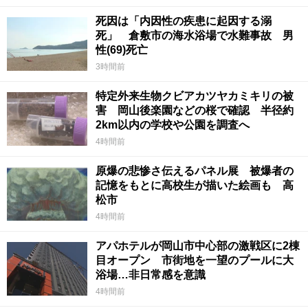
死因は「内因性の疾患に起因する溺
死」 倉敷市の海水浴場で水難事故 男
性(69)死亡
3時間前
特定外来生物クビアカツヤカミキリの被
害 岡山後楽園などの桜で確認 半径約
2km以内の学校や公園を調査へ
4時間前
原爆の悲惨さ伝えるパネル展 被爆者の
記憶をもとに高校生が描いた絵画も 高
松市
4時間前
アパホテルが岡山市中心部の激戦区に2棟
目オープン 市街地を一望のプールに大
浴場…非日常感を意識
4時間前