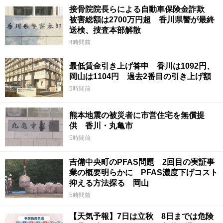
接骨院院長らによる自動車保険金詐欺
被害総額は2700万円超 香川県警が最終
送検、捜査本部解散
4時間前
最低賃金引き上げ答申 香川は1092円、
岡山は1104円 過去2番目の引き上げ額
5時間前
熊本地震の被災者に市営住宅を無償提
供 香川・丸亀市
5時間前
吉備中央町のPFAS問題 2回目の実証事
業の概要明らかに PFAS濃度下げコスト
抑える方法探る 岡山
5時間前
【天気予報】7日は立秋 8日までは危険