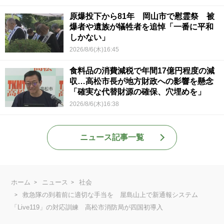
原爆投下から81年 岡山市で慰霊祭 被
爆者や遺族が犠牲者を追悼「一番に平和
しかない」
2026/8/6(木)16:45
食料品の消費減税で年間17億円程度の減
収…高松市長が地方財政への影響を懸念
「確実な代替財源の確保、穴埋めを」
2026/8/6(木)16:38
ニュース記事一覧
ホーム
ニュース
社会
救急隊の到着前に適切な手当を 屋島山上で新通報システム
「Live119」の対応訓練 高松市消防局が四国初導入