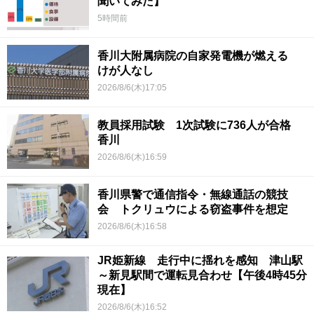
聞いてみた】
5時間前
香川大附属病院の自家発電機が燃える
けが人なし
2026/8/6(木)17:05
教員採用試験 1次試験に736人が合格
香川
2026/8/6(木)16:59
香川県警で通信指令・無線通話の競技
会 トクリュウによる窃盗事件を想定
2026/8/6(木)16:58
JR姫新線 走行中に揺れを感知 津山駅
～新見駅間で運転見合わせ【午後4時45分
現在】
2026/8/6(木)16:52