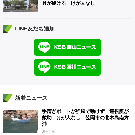
具が焼ける けが人なし
LINE友だち追加
新着ニュース
手漕ぎボートが強風で動けず 巡視艇が
救助 けが人なし・笠岡市の北木島南方
沖
3時間前