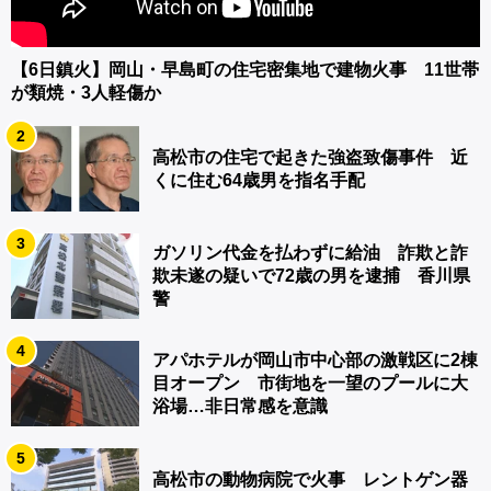
【6日鎮火】岡山・早島町の住宅密集地で建物火事 11世帯
が類焼・3人軽傷か
2
高松市の住宅で起きた強盗致傷事件 近
くに住む64歳男を指名手配
3
ガソリン代金を払わずに給油 詐欺と詐
欺未遂の疑いで72歳の男を逮捕 香川県
警
4
アパホテルが岡山市中心部の激戦区に2棟
目オープン 市街地を一望のプールに大
浴場…非日常感を意識
5
高松市の動物病院で火事 レントゲン器