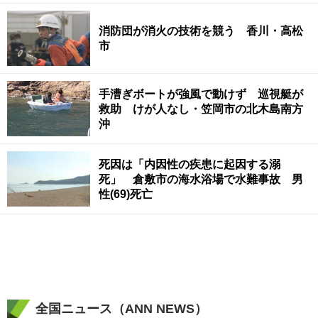
消防団が消火の技術を競う 香川・高松
市
手漕ぎボートが強風で動けず 巡視艇が
救助 けが人なし・笠岡市の北木島南方
沖
死因は「内因性の疾患に起因する溺
死」 倉敷市の海水浴場で水難事故 男
性(69)死亡
全国ニュース（ANN NEWS）