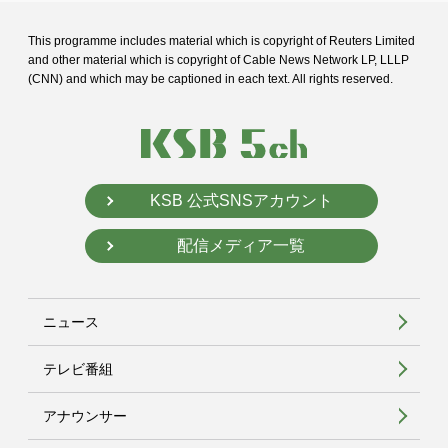
This programme includes material which is copyright of Reuters Limited
and
other material which is copyright of Cable News Network LP, LLLP
(CNN) and
which may be captioned in each text. All rights reserved.
KSB 公式SNSアカウント
配信メディア一覧
ニュース
テレビ番組
アナウンサー