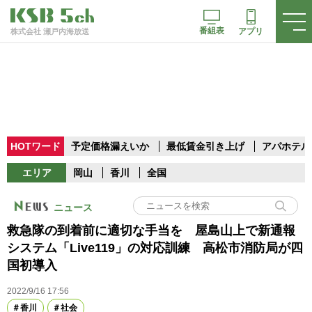
番組表
アプリ
株式会社 瀬戸内海放送
HOTワード
予定価格漏えいか
最低賃金引き上げ
アパホテル
エリア
岡山
香川
全国
ニュース
救急隊の到着前に適切な手当を 屋島山上で新通報
システム「Live119」の対応訓練 高松市消防局が四
国初導入
2022/9/16 17:56
香川
社会