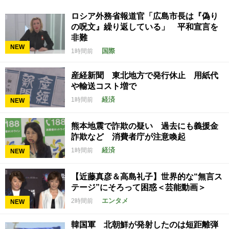
ロシア外務省報道官「広島市長は『偽り
の呪文』繰り返している」 平和宣言を
非難
NEW
国際
1時間前
産経新聞 東北地方で発行休止 用紙代
や輸送コスト増で
経済
1時間前
NEW
熊本地震で詐欺の疑い 過去にも義援金
詐欺など 消費者庁が注意喚起
経済
1時間前
NEW
【近藤真彦＆高島礼子】世界的な“無言ス
テージ”にそろって困惑＜芸能動画＞
エンタメ
2時間前
NEW
韓国軍 北朝鮮が発射したのは短距離弾