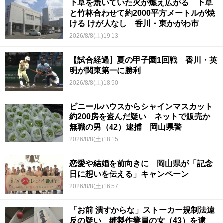
下草を焼いていた火が燃え広がる 下草
と竹林合わせて約2000平方メートルが焼
ける けが人なし 香川・東かがわ市
2026/8/8(土)19:13
【試合経過】夏の甲子園1回戦 香川・英
明が関東第一に勝利
2026/8/8(土)18:50
ビニールハウスからシャインマスカット
約200房を盗んだ疑い ネットで販売か
無職の男（42）逮捕 岡山県警
2026/8/8(土)18:15
恋愛や結婚を前向きに 岡山県が「記念
日に想いを伝える」キャンペーン
2026/8/8(土)16:57
「お前 潰すからな」ストーカー規制法違
反の疑い 縫製作業員の女（43）を逮