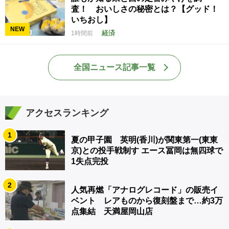
査！ おいしさの秘密とは？【グッド！
いちおし】
NEW
経済
1時間前
全国ニュース記事一覧
アクセスランキング
1
夏の甲子園 英明(香川)が関東第一(東東
京)との投手戦制す エース冨岡は無四球で
1失点完投
2
人気再燃「アナログレコード」の販売イ
ベント レアものから復刻盤まで…約3万
点集結 天満屋岡山店