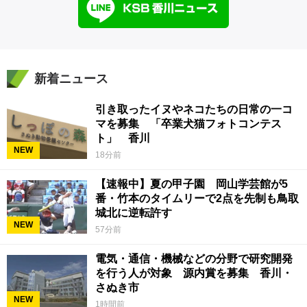
新着ニュース
引き取ったイヌやネコたちの日常の一コ
マを募集 「卒業犬猫フォトコンテス
ト」 香川
NEW
18分前
【速報中】夏の甲子園 岡山学芸館が5
番・竹本のタイムリーで2点を先制も鳥取
城北に逆転許す
NEW
57分前
電気・通信・機械などの分野で研究開発
を行う人が対象 源内賞を募集 香川・
さぬき市
NEW
1時間前