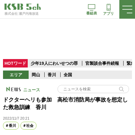
番組表
アプリ
株式会社 瀬戸内海放送
HOTワード
少年19人にわいせつの罪
官製談合事件続報
緊急
エリア
岡山
香川
全国
ニュース
ドクターヘリも参加 高松市消防局が事故を想定し
た救急訓練 香川
2022/11/7 20:21
香川
社会