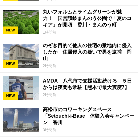
丸いフォルムとライムグリーンが魅
力！ 国営讃岐まんのう公園で「夏のコ
キア」が見頃 香川・まんのう町
NEW
1時間前
のぞき目的で他人の住宅の敷地内に侵入
したか 住居侵入の疑いで男を逮捕 岡
山
NEW
2時間前
AMDA 八代市で支援活動続ける ５日
からは夜間も常駐【熊本で最大震度7】
2時間前
NEW
高松市のコワーキングスペース
「Setouchi-i-Base」体験入会キャンペー
ン 香川
3時間前