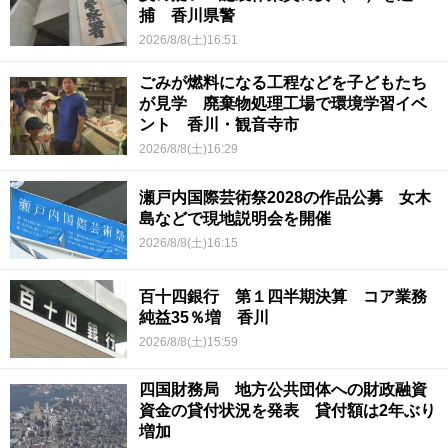
捕 香川県警
2026/8/8(土)16:51
ごみが燃料になる工程などを子どもたち
が見学 廃棄物処理工場で環境学習イベ
ント 香川・観音寺市
2026/8/8(土)16:29
瀬戸内国際芸術祭2028の作品公募 女木
島などで現地説明会を開催
2026/8/8(土)16:15
百十四銀行 第１四半期決算 コア業務
純益35％増 香川
2026/8/8(土)15:59
四国財務局 地方公共団体への財政融資
資金の貸付状況を発表 貸付額は2年ぶり
増加