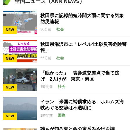
全国ニュース（ANN NEWS）
秋田県に記録的短時間大雨に関する気象
防災速報
社会
30分前
NEW
秋田県湯沢市に「レベル4土砂災害危険警
報」
社会
55分前
NEW
「眠かった」 表参道交差点で当て逃
げ 2人けが 東京・港区
社会
1時間前
NEW
イラン 米国に補償求める ホルムズ海
峡めぐる交渉は不透明に
国際
1時間前
NEW
誰もが知る東と西の定番みやげを調