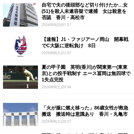
自宅で夫の後頭部など切り付けたか…女
(51)を殺人未遂容疑で逮捕 女は殺意を
否認 香川・高松市
2026/8/9(日)07:17
【速報】J1・ファジアーノ岡山 開幕戦
でC大阪に逆転負け 8日
2026/8/8(土)21:07
夏の甲子園 英明(香川)が関東第一(東東
京)との投手戦制す エース冨岡は無四球で
1失点完投
2026/8/8(土)20:34
「火が服に燃え移った」86歳女性が救急
搬送 搬送時は意識あり 香川・丸亀市
2026/8/8(土)20:27