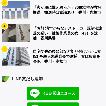
3
「火が服に燃え移った」86歳女性が救急
搬送 搬送時は意識あり 香川・丸亀市
4
「お前 潰すからな」ストーカー規制法違
反の疑い 縫製作業員の女（43）を逮
捕 香川県警
5
自宅で夫の後頭部など切り付けたか…女
(51)を殺人未遂容疑で逮捕 女は殺意を
否認 香川・高松市
LINE友だち追加