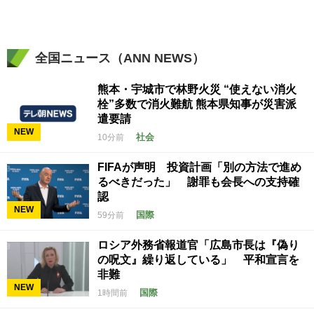
全国ニュース（ANN NEWS）
熊本・宇城市で林野火災 “使えない消火
栓”多数で消火難航 熊本県知事が災害派
遣要請
NEW
社会
10分前
FIFAが声明 投資計画「別の方法で進め
るべきだった」 謝罪も会長への支持確
認
NEW
国際
59分前
ロシア外務省報道官「広島市長は『偽り
の呪文』繰り返している」 平和宣言を
非難
NEW
国際
1時間前