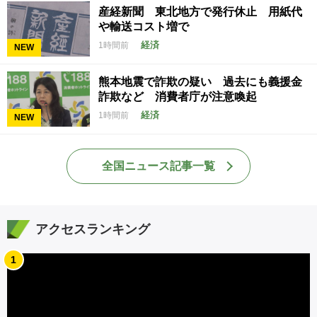
産経新聞 東北地方で発行休止 用紙代
や輸送コスト増で
経済
1時間前
NEW
熊本地震で詐欺の疑い 過去にも義援金
詐欺など 消費者庁が注意喚起
経済
1時間前
NEW
全国ニュース記事一覧
アクセスランキング
1