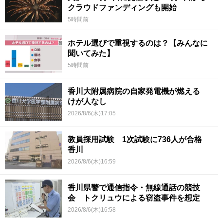
クラウドファンディングも開始
5時間前
ホテル選びで重視するのは？【みんなに
聞いてみた】
5時間前
香川大附属病院の自家発電機が燃える
けが人なし
2026/8/6(木)17:05
教員採用試験 1次試験に736人が合格
香川
2026/8/6(木)16:59
香川県警で通信指令・無線通話の競技
会 トクリュウによる窃盗事件を想定
2026/8/6(木)16:58