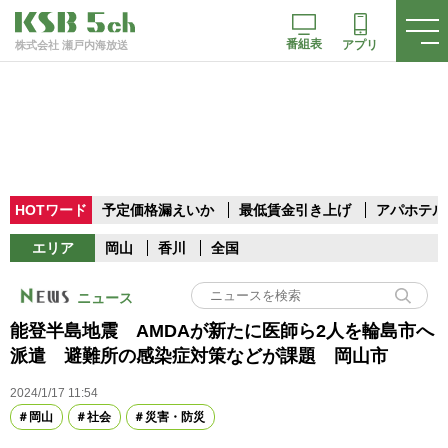
番組表
アプリ
株式会社 瀬戸内海放送
HOTワード
予定価格漏えいか
最低賃金引き上げ
アパホテル
エリア
岡山
香川
全国
ニュース
能登半島地震 AMDAが新たに医師ら2人を輪島市へ
派遣 避難所の感染症対策などが課題 岡山市
2024/1/17 11:54
岡山
社会
災害・防災