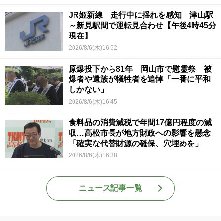
JR姫新線 走行中に揺れを感知 津山駅
～新見駅間で運転見合わせ【午後4時45分
現在】
2026/8/6(木)16:52
原爆投下から81年 岡山市で慰霊祭 被
爆者や遺族が犠牲者を追悼「一番に平和
しかない」
2026/8/6(木)16:45
食料品の消費減税で年間17億円程度の減
収…高松市長が地方財政への影響を懸念
「確実な代替財源の確保、穴埋めを」
2026/8/6(木)16:38
ニュース記事一覧