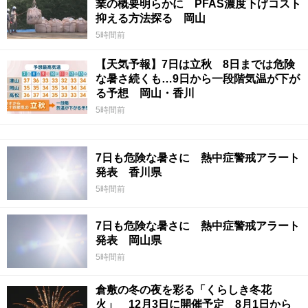
業の概要明らかに PFAS濃度下げコスト
抑える方法探る 岡山
5時間前
【天気予報】7日は立秋 8日までは危険
な暑さ続くも…9日から一段階気温が下が
る予想 岡山・香川
5時間前
7日も危険な暑さに 熱中症警戒アラート
発表 香川県
5時間前
7日も危険な暑さに 熱中症警戒アラート
発表 岡山県
5時間前
倉敷の冬の夜を彩る「くらしき冬花
火」 12月3日に開催予定 8月1日から