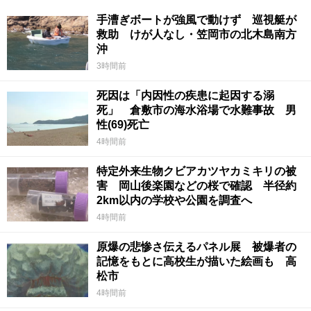
手漕ぎボートが強風で動けず 巡視艇が
救助 けが人なし・笠岡市の北木島南方
沖
3時間前
死因は「内因性の疾患に起因する溺
死」 倉敷市の海水浴場で水難事故 男
性(69)死亡
4時間前
特定外来生物クビアカツヤカミキリの被
害 岡山後楽園などの桜で確認 半径約
2km以内の学校や公園を調査へ
4時間前
原爆の悲惨さ伝えるパネル展 被爆者の
記憶をもとに高校生が描いた絵画も 高
松市
4時間前