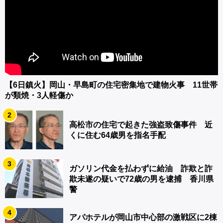
【6日鎮火】岡山・早島町の住宅密集地で建物火事 11世帯
が類焼・3人軽傷か
2
高松市の住宅で起きた強盗致傷事件 近
くに住む64歳男を指名手配
3
ガソリン代金を払わずに給油 詐欺と詐
欺未遂の疑いで72歳の男を逮捕 香川県
警
4
アパホテルが岡山市中心部の激戦区に2棟