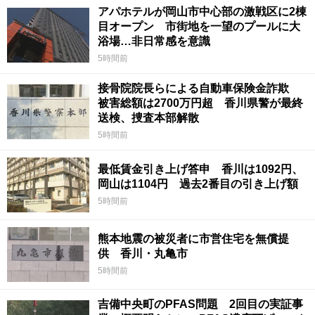
アパホテルが岡山市中心部の激戦区に2棟
目オープン 市街地を一望のプールに大
浴場…非日常感を意識
5時間前
接骨院院長らによる自動車保険金詐欺
被害総額は2700万円超 香川県警が最終
送検、捜査本部解散
5時間前
最低賃金引き上げ答申 香川は1092円、
岡山は1104円 過去2番目の引き上げ額
5時間前
熊本地震の被災者に市営住宅を無償提
供 香川・丸亀市
5時間前
吉備中央町のPFAS問題 2回目の実証事