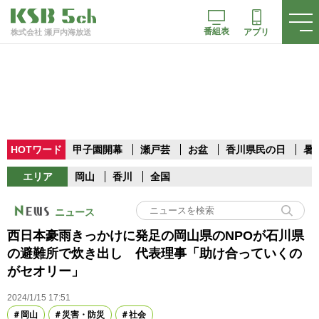
番組表
アプリ
株式会社 瀬戸内海放送
HOTワード
甲子園開幕
瀬戸芸
お盆
香川県民の日
暑
エリア
岡山
香川
全国
ニュース
西日本豪雨きっかけに発足の岡山県のNPOが石川県
の避難所で炊き出し 代表理事「助け合っていくの
がセオリー」
2024/1/15 17:51
岡山
災害・防災
社会