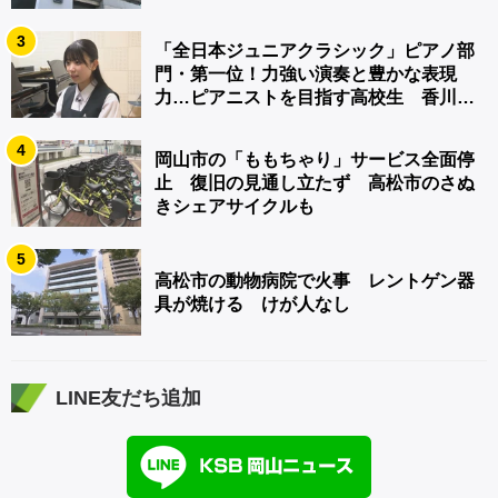
3
「全日本ジュニアクラシック」ピアノ部
門・第一位！力強い演奏と豊かな表現
力…ピアニストを目指す高校生 香川
【青春のキセキ】
4
岡山市の「ももちゃり」サービス全面停
止 復旧の見通し立たず 高松市のさぬ
きシェアサイクルも
5
高松市の動物病院で火事 レントゲン器
具が焼ける けが人なし
LINE友だち追加