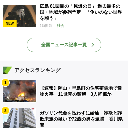
広島 81回目の「原爆の日」 過去最多の
国・地域が参列予定 「争いのない世界
を願う」
NEW
社会
1時間前
全国ニュース記事一覧
アクセスランキング
1
【速報】岡山・早島町の住宅密集地で建
物火事 11世帯の類焼 3人軽傷か
2
ガソリン代金を払わずに給油 詐欺と詐
欺未遂の疑いで72歳の男を逮捕 香川県
警