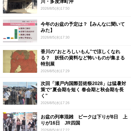
川・多度津町沖
2026/8/5(水)17:50
今年のお盆の予定は？【みんなに聞いて
みた】
2026/8/5(水)17:30
香川の“おとろしいもん”で涼しくなれ
る？ 妖怪の資料など怖いものが集まる
特別展
2026/8/5(水)17:29
次回「瀬戸内国際芸術祭2028」は猛暑対
策で“夏会期を短く 春会期と秋会期を長
く”
2026/8/5(水)17:26
お盆の列車混雑 ピークは下りが8日 上
りが16日 JR四国
2026/8/5(水)17:22