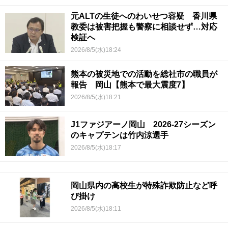
元ALTの生徒へのわいせつ容疑 香川県
教委は被害把握も警察に相談せず…対応
検証へ
2026/8/5(水)18:24
熊本の被災地での活動を総社市の職員が
報告 岡山【熊本で最大震度7】
2026/8/5(水)18:21
J1ファジアーノ岡山 2026-27シーズン
のキャプテンは竹内涼選手
2026/8/5(水)18:17
岡山県内の高校生が特殊詐欺防止など呼
び掛け
2026/8/5(水)18:11