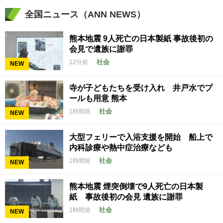
全国ニュース（ANN NEWS）
熊本地震 9人死亡の日本製紙 事故後初の
会見で遺族に謝罪
社会
12分前
NEW
寺が子どもたちを受け入れ 井戸水でプ
ールも用意 熊本
社会
1時間前
NEW
大型フェリーで入浴支援を開始 船上で
内科診療や熱中症治療なども
社会
1時間前
NEW
熊本地震 煙突倒壊で9人死亡の日本製
紙 事故後初の会見 遺族に謝罪
社会
1時間前
NEW