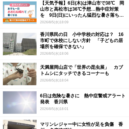
【天気予報】6日(木)は津山市で38℃ 岡
山市と高松市は36℃予想…熱中症対策
を 9日(日)にいったん猛烈な暑さ落ち着
くか
2026/8/5(水)18:09
香川県民の日 小中学校の対応は？ 16
市町で休校にしない方針 「子どもの居
場所を確保できない」
2026/8/5(水)18:06
天満屋岡山店で「世界の昆虫展」 カブ
トムシにタッチできるコーナーも
2026/8/5(水)18:04
6日は危険な暑さに 熱中症警戒アラート
発表 香川県
2026/8/5(水)18:01
マリンレジャー中に女性が足を負傷 香