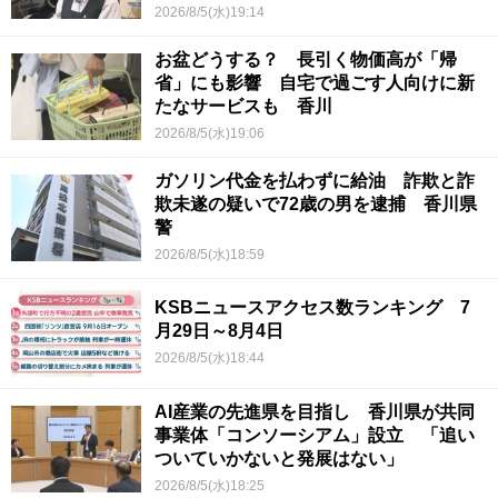
【青春のキセキ】
2026/8/5(水)19:14
お盆どうする？ 長引く物価高が「帰
省」にも影響 自宅で過ごす人向けに新
たなサービスも 香川
2026/8/5(水)19:06
ガソリン代金を払わずに給油 詐欺と詐
欺未遂の疑いで72歳の男を逮捕 香川県
警
2026/8/5(水)18:59
KSBニュースアクセス数ランキング 7
月29日～8月4日
2026/8/5(水)18:44
AI産業の先進県を目指し 香川県が共同
事業体「コンソーシアム」設立 「追い
ついていかないと発展はない」
2026/8/5(水)18:25