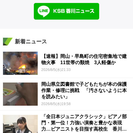
新着ニュース
【速報】岡山・早島町の住宅密集地で建
物火事 11世帯の類焼 3人軽傷か
2026/8/5(水)21:33
岡山県立図書館で子どもたちが本の保護
作業・修理に挑戦 「汚さないように本
を読みたい」
2026/8/5(水)19:58
「全日本ジュニアクラシック」ピアノ部
門・第一位！力強い演奏と豊かな表現
力…ピアニストを目指す高校生 香川