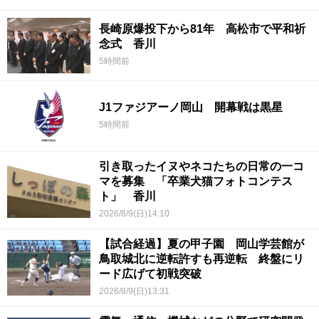
長崎原爆投下から81年 高松市で平和祈
念式 香川
5時間前
J1ファジアーノ岡山 開幕戦は黒星
5時間前
引き取ったイヌやネコたちの日常の一コ
マを募集 「卒業犬猫フォトコンテス
ト」 香川
2026/8/9(日)14:10
【試合経過】夏の甲子園 岡山学芸館が
鳥取城北に逆転許すも再逆転 終盤にリ
ード広げて初戦突破
2026/8/9(日)13:31