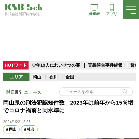
番組表
アプリ
株式会社 瀬戸内海放送
HOTワード
少年19人にわいせつの罪
官製談合事件続報
緊急
エリア
岡山
香川
全国
ニュース
岡山県の刑法犯認知件数 2023年は前年から15％増
でコロナ禍前と同水準に
2024/1/22 13:36
岡山
社会