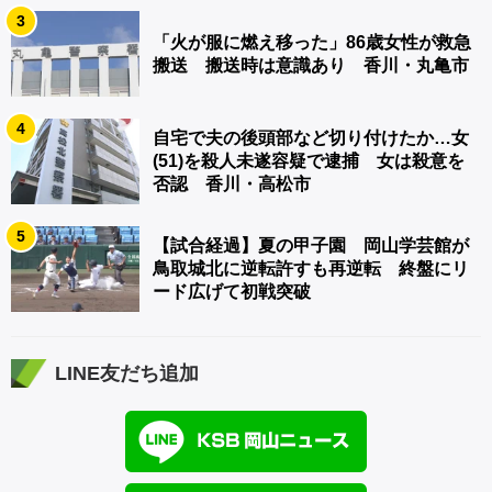
3
「火が服に燃え移った」86歳女性が救急
搬送 搬送時は意識あり 香川・丸亀市
4
自宅で夫の後頭部など切り付けたか…女
(51)を殺人未遂容疑で逮捕 女は殺意を
否認 香川・高松市
5
【試合経過】夏の甲子園 岡山学芸館が
鳥取城北に逆転許すも再逆転 終盤にリ
ード広げて初戦突破
LINE友だち追加