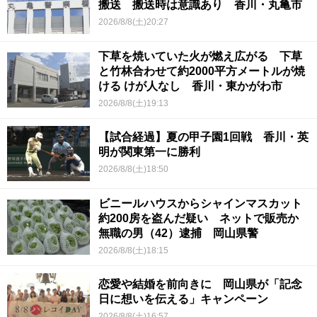
搬送 搬送時は意識あり 香川・丸亀市
2026/8/8(土)20:27
下草を焼いていた火が燃え広がる 下草
と竹林合わせて約2000平方メートルが焼
ける けが人なし 香川・東かがわ市
2026/8/8(土)19:13
【試合経過】夏の甲子園1回戦 香川・英
明が関東第一に勝利
2026/8/8(土)18:50
ビニールハウスからシャインマスカット
約200房を盗んだ疑い ネットで販売か
無職の男（42）逮捕 岡山県警
2026/8/8(土)18:15
恋愛や結婚を前向きに 岡山県が「記念
日に想いを伝える」キャンペーン
2026/8/8(土)16:57