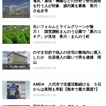
電気・通信・機械などの分野で研究開発
を行う人が対象 源内賞を募集 香川・
さぬき市
2026/8/9(日)12:41
丸いフォルムとライムグリーンが魅
力！ 国営讃岐まんのう公園で「夏のコ
キア」が見頃 香川・まんのう町
2026/8/9(日)12:36
のぞき目的で他人の住宅の敷地内に侵入
したか 住居侵入の疑いで男を逮捕 岡
山
2026/8/9(日)11:54
AMDA 八代市で支援活動続ける ５日
からは夜間も常駐【熊本で最大震度7】
2026/8/9(日)11:42