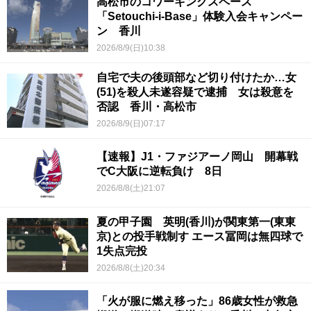
高松市のコワーキングスペース
「Setouchi-i-Base」体験入会キャンペー
ン 香川
2026/8/9(日)10:38
自宅で夫の後頭部など切り付けたか…女
(51)を殺人未遂容疑で逮捕 女は殺意を
否認 香川・高松市
2026/8/9(日)07:17
【速報】J1・ファジアーノ岡山 開幕戦
でC大阪に逆転負け 8日
2026/8/8(土)21:07
夏の甲子園 英明(香川)が関東第一(東東
京)との投手戦制す エース冨岡は無四球で
1失点完投
2026/8/8(土)20:34
「火が服に燃え移った」86歳女性が救急