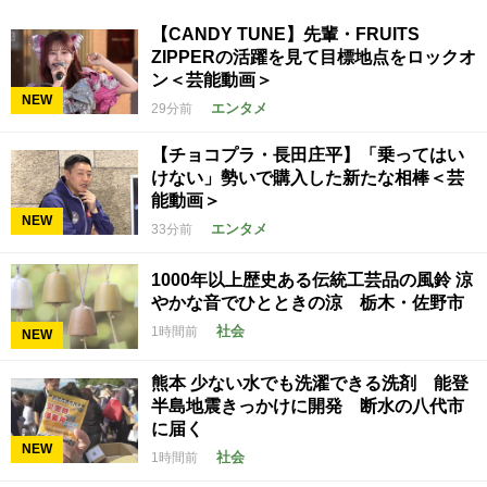
【CANDY TUNE】先輩・FRUITS
ZIPPERの活躍を見て目標地点をロックオ
ン＜芸能動画＞
NEW
エンタメ
29分前
【チョコプラ・長田庄平】「乗ってはい
けない」勢いで購入した新たな相棒＜芸
能動画＞
NEW
エンタメ
33分前
1000年以上歴史ある伝統工芸品の風鈴 涼
やかな音でひとときの涼 栃木・佐野市
社会
1時間前
NEW
熊本 少ない水でも洗濯できる洗剤 能登
半島地震きっかけに開発 断水の八代市
に届く
NEW
社会
1時間前