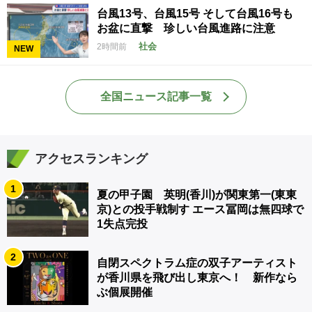
台風13号、台風15号 そして台風16号も
お盆に直撃 珍しい台風進路に注意
社会
2時間前
NEW
全国ニュース記事一覧
アクセスランキング
1
夏の甲子園 英明(香川)が関東第一(東東
京)との投手戦制す エース冨岡は無四球で
1失点完投
2
自閉スペクトラム症の双子アーティスト
が香川県を飛び出し東京へ！ 新作なら
ぶ個展開催