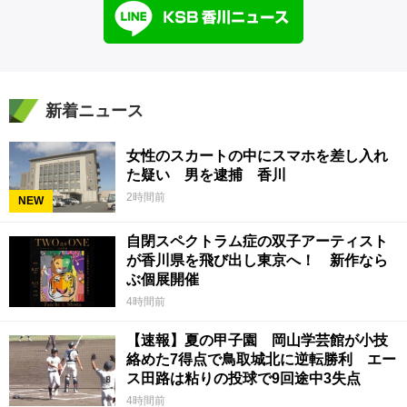
新着ニュース
女性のスカートの中にスマホを差し入れ
た疑い 男を逮捕 香川
2時間前
NEW
自閉スペクトラム症の双子アーティスト
が香川県を飛び出し東京へ！ 新作なら
ぶ個展開催
4時間前
【速報】夏の甲子園 岡山学芸館が小技
絡めた7得点で鳥取城北に逆転勝利 エー
ス田路は粘りの投球で9回途中3失点
4時間前