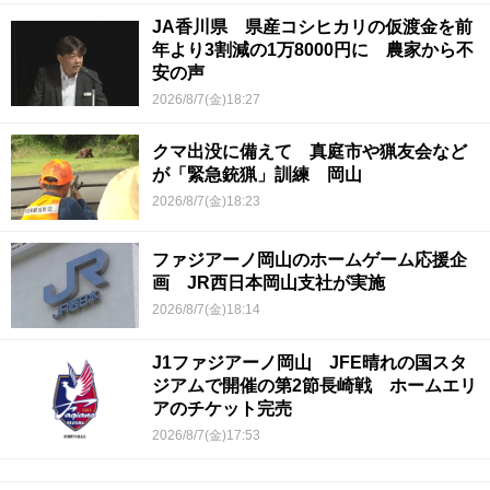
JA香川県 県産コシヒカリの仮渡金を前
年より3割減の1万8000円に 農家から不
安の声
2026/8/7(金)18:27
クマ出没に備えて 真庭市や猟友会など
が「緊急銃猟」訓練 岡山
2026/8/7(金)18:23
ファジアーノ岡山のホームゲーム応援企
画 JR西日本岡山支社が実施
2026/8/7(金)18:14
J1ファジアーノ岡山 JFE晴れの国スタ
ジアムで開催の第2節長崎戦 ホームエリ
アのチケット完売
2026/8/7(金)17:53