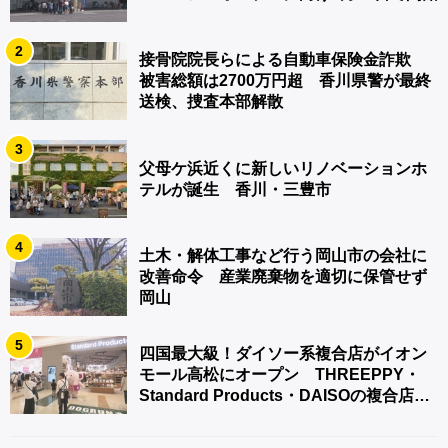
2
接骨院院長らによる自動車保険金詐欺
被害総額は2700万円超 香川県警が最終
送検、捜査本部解散
3
父母ケ浜近くに新しいリノベーションホ
テルが誕生 香川・三豊市
4
土木・解体工事など行う岡山市の会社に
改善命令 産業廃棄物を適切に保管せず
岡山
5
四国最大級！ダイソー系複合店がイオン
モール高松にオープン THREEPPY・
Standard Products・DAISOの複合店は
香川県初