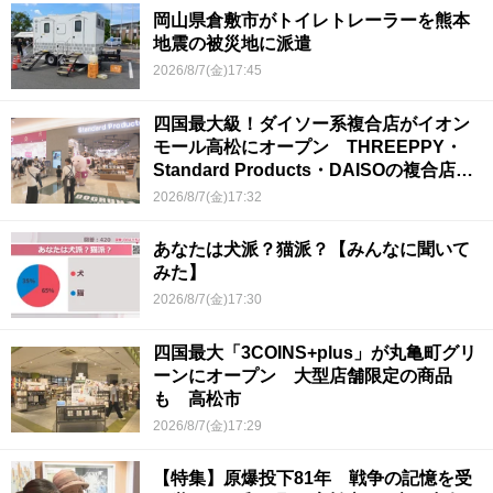
岡山県倉敷市がトイレトレーラーを熊本
地震の被災地に派遣
2026/8/7(金)17:45
四国最大級！ダイソー系複合店がイオン
モール高松にオープン THREEPPY・
Standard Products・DAISOの複合店は
香川県初
2026/8/7(金)17:32
あなたは犬派？猫派？【みんなに聞いて
みた】
2026/8/7(金)17:30
四国最大「3COINS+plus」が丸亀町グリ
ーンにオープン 大型店舗限定の商品
も 高松市
2026/8/7(金)17:29
【特集】原爆投下81年 戦争の記憶を受