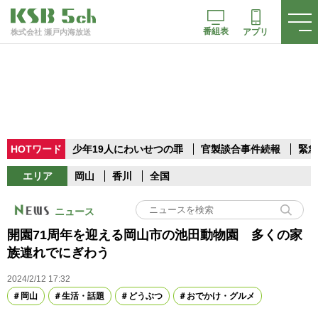
番組表
アプリ
株式会社 瀬戸内海放送
HOTワード
少年19人にわいせつの罪
官製談合事件続報
緊急
エリア
岡山
香川
全国
ニュース
開園71周年を迎える岡山市の池田動物園 多くの家
族連れでにぎわう
2024/2/12 17:32
岡山
生活・話題
どうぶつ
おでかけ・グルメ