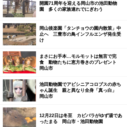
開園71周年を迎える岡山市の池田動物
園 多くの家族連れでにぎわう
岡山後楽園「タンチョウの園内散策」中
止へ 三豊市の鳥インフルエンザ発生受
け
まさにお手本…モルモットは無言で完
食 動物たちに恵方巻きのプレゼント
岡山市
池田動物園でアビシニアコロブスの赤ち
ゃん誕生 親と異なり全身「真っ白」
岡山市
12月22日は冬至 カピバラがゆず湯であ
ったまる 岡山市・池田動物園