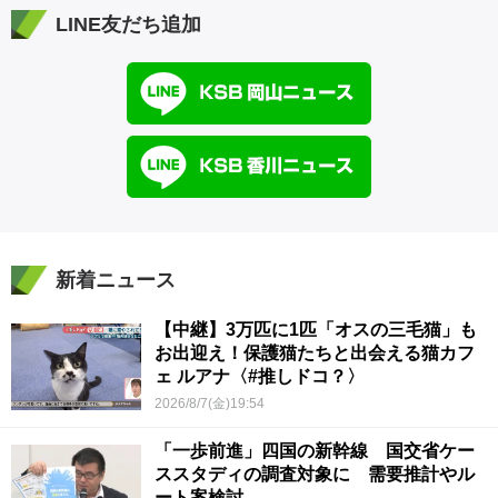
LINE友だち追加
新着ニュース
【中継】3万匹に1匹「オスの三毛猫」も
お出迎え！保護猫たちと出会える猫カフ
ェ ルアナ〈#推しドコ？〉
2026/8/7(金)19:54
「一歩前進」四国の新幹線 国交省ケー
ススタディの調査対象に 需要推計やル
ート案検討