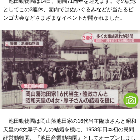
池田動物園は14日、開園71周年を迎えます。その記念
としてこの3連休、園内ではぬいぐるみなどが当たるビ
ンゴ大会などさまざまなイベントが開かれました。
池田動物園は岡山藩池田家の16代当主隆政さんと昭和
天皇の4女厚子さんの結婚を機に、1953年日本初の民間
経営動物園、『池田産業動物園』としてオープンしまし