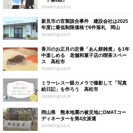
2026/8/7(金)19:02
新見市の官製談合事件 建設会社は2025
年度に最低制限価格で6件落札 岡山
2026/8/7(金)18:57
香川のお正月の定番「あん餅雑煮」を1年
中楽しめる 老舗和菓子店の喫茶スペー
ス 高松市
2026/8/7(金)18:45
ミラーレス一眼カメラで撮影して「写真
絵日記」を作ろう 高松市
2026/8/7(金)18:39
岡山県 熊本地震の被災地にDMATコー
ディネーターを第4次派遣
2026/8/7(金)18:31