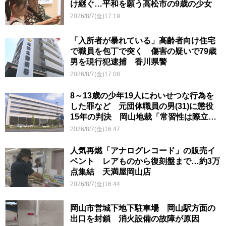
け継ぐ…平和を願う高松市の9歳の少女
2026/8/7(金)17:19
「入所者が暴れている」高齢者向け住宅
で職員を包丁で突く 傷害の疑いで79歳
男を現行犯逮捕 香川県警
2026/8/7(金)17:08
8～13歳の少年19人にわいせつな行為を
した罪など 元団体職員の男(31)に懲役
15年の判決 岡山地裁「常習性は際立っ
ていて被害結果も非常に重い」
2026/8/7(金)16:47
人気再燃「アナログレコード」の販売イ
ベント レアものから復刻盤まで…約3万
点集結 天満屋岡山店
2026/8/7(金)16:44
岡山市営城下地下駐車場 岡山駅方面の
出口を封鎖 消火設備の故障が原因