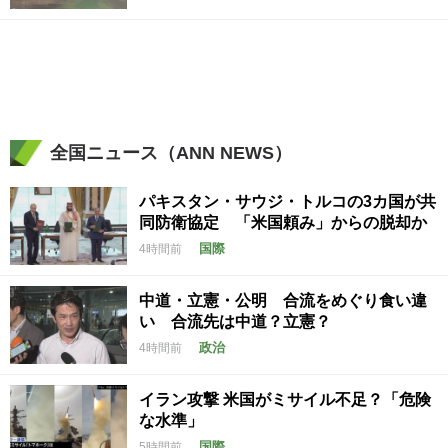
全国ニュース（ANN NEWS）
パキスタン・サウジ・トルコの3カ国が共
同防衛協定 「米国頼み」からの脱却か
国際
4時間前
中道・立憲・公明 合流をめぐり食い違
い 合流先は中道？立憲？
政治
4時間前
イラン攻撃 米国がミサイル不足？「危険
な水準」
国際
5時間前