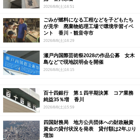
2026/8/8(土)16:51
ごみが燃料になる工程などを子どもたち
が見学 廃棄物処理工場で環境学習イベ
ント 香川・観音寺市
2026/8/8(土)16:29
瀬戸内国際芸術祭2028の作品公募 女木
島などで現地説明会を開催
2026/8/8(土)16:15
百十四銀行 第１四半期決算 コア業務
純益35％増 香川
2026/8/8(土)15:59
四国財務局 地方公共団体への財政融資
資金の貸付状況を発表 貸付額は2年ぶり
増加