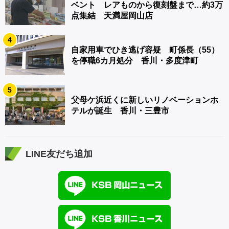
ベント レアものから復刻盤まで…約3万
点集結 天満屋岡山店
4
自家用車でひき逃げ容疑 町係長（55）
を停職6カ月処分 香川・多度津町
5
父母ケ浜近くに新しいリノベーションホ
テルが誕生 香川・三豊市
LINE友だち追加