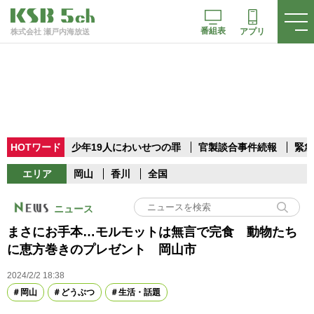
番組表
アプリ
株式会社 瀬戸内海放送
HOTワード
少年19人にわいせつの罪
官製談合事件続報
緊急
エリア
岡山
香川
全国
ニュース
まさにお手本…モルモットは無言で完食 動物たち
に恵方巻きのプレゼント 岡山市
2024/2/2 18:38
岡山
どうぶつ
生活・話題