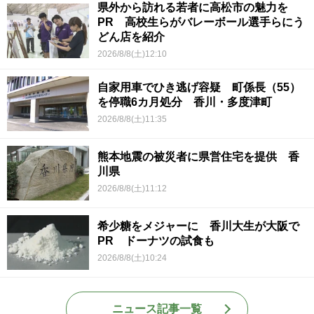
県外から訪れる若者に高松市の魅力を
PR 高校生らがバレーボール選手らにう
どん店を紹介
2026/8/8(土)12:10
自家用車でひき逃げ容疑 町係長（55）
を停職6カ月処分 香川・多度津町
2026/8/8(土)11:35
熊本地震の被災者に県営住宅を提供 香
川県
2026/8/8(土)11:12
希少糖をメジャーに 香川大生が大阪で
PR ドーナツの試食も
2026/8/8(土)10:24
ニュース記事一覧