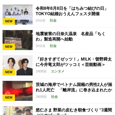
令和8年8月8日を「はちみつ結びの日」
TOKYO結婚おうえんフェスタ開催
社会
29分前
NEW
地震被害の日奈久温泉 名産品「ちく
わ」製造再開へ始動
社会
30分前
NEW
「好きすぎてゼッツ！」M!LK・曽野舜太
に今井竜太郎がツッコミ＜芸能動画＞
エンタメ
1時間前
NEW
茨城の海岸でベトナム国籍の男性2人が溺
れ1人死亡 「離岸流」に巻き込まれたか
社会
2時間前
NEW
悠仁さま 野菜の皮むき朝食づくり “3週間