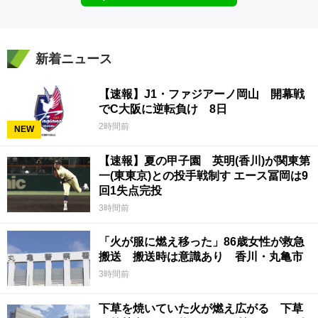
新着ニュース
【速報】J1・ファジアーノ岡山 開幕戦
でC大阪に逆転負け 8日
2時間前
NEW
【速報】夏の甲子園 英明(香川)が関東第
一(東東京)との投手戦制す エース冨岡は9
回1失点完投
3時間前
「火が服に燃え移った」86歳女性が救急
搬送 搬送時は意識あり 香川・丸亀市
3時間前
下草を焼いていた火が燃え広がる 下草