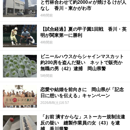
と竹林合わせて約2000㎡が焼ける けが人
なし 香川・東かがわ市
4時間前
【試合経過】夏の甲子園1回戦 香川・英
明が関東第一に勝利
4時間前
ビニールハウスからシャインマスカット
約200房を盗んだ疑い ネットで販売か
無職の男（42）逮捕 岡山県警
5時間前
恋愛や結婚を前向きに 岡山県が「記念
日に想いを伝える」キャンペーン
2026/8/8(土)16:57
「お前 潰すからな」ストーカー規制法違
反の疑い 縫製作業員の女（43）を逮
捕 香川県警