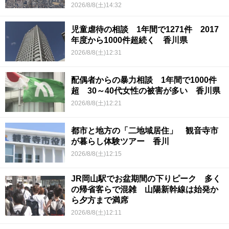
2026/8/8(土)14:32
児童虐待の相談 1年間で1271件 2017
年度から1000件超続く 香川県
2026/8/8(土)12:31
配偶者からの暴力相談 1年間で1000件
超 30～40代女性の被害が多い 香川県
2026/8/8(土)12:21
都市と地方の「二地域居住」 観音寺市
が暮らし体験ツアー 香川
2026/8/8(土)12:15
JR岡山駅でお盆期間の下りピーク 多く
の帰省客らで混雑 山陽新幹線は始発か
ら夕方まで満席
2026/8/8(土)12:11