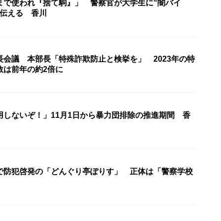
まで使われ『捨て駒』」 警察官が大学生に“闇バイ
を伝える 香川
長会議 本部長「特殊詐欺防止と検挙を」 2023年の特
数は前年の約2倍に
用しないぞ！」11月1日から暴力団排除の推進期間 香
で防犯啓発の「どんぐり亭ぽりす」 正体は「警察学校