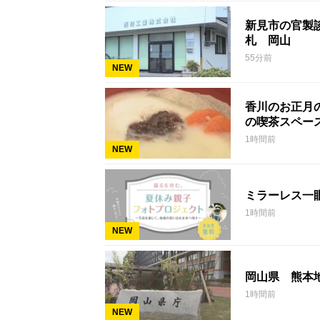
新見市の官製談
札 岡山
55分前
NEW
香川のお正月
の喫茶スペー
1時間前
NEW
ミラーレス一
1時間前
NEW
岡山県 熊本
1時間前
NEW