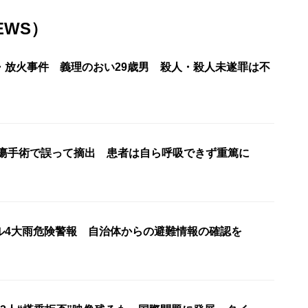
EWS）
・放火事件 義理のおい29歳男 殺人・殺人未遂罪は不
腫瘍手術で誤って摘出 患者は自ら呼吸できず重篤に
ル4大雨危険警報 自治体からの避難情報の確認を