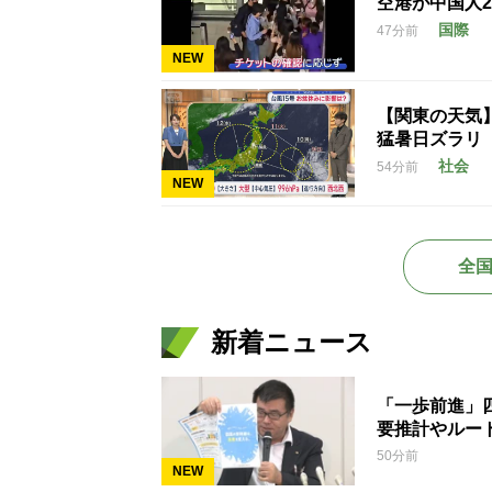
空港が中国人
国際
47分前
NEW
【関東の天気
猛暑日ズラリ
社会
54分前
NEW
全
新着ニュース
「一歩前進」
要推計やルー
50分前
NEW