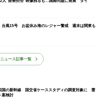
22人“搭乗拒否”映像残るも…国際問題に発展 タイ
】台風15号 お盆休み海のレジャー警戒 週末は関東も
国ニュース記事一覧
四国の新幹線 国交省ケーススタディの調査対象に 需
ト案検討