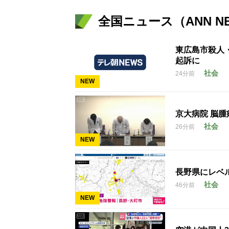
全国ニュース（ANN N
東広島市殺人
起訴に
社会
24分前
NEW
京大病院 脳
社会
26分前
NEW
長野県にレベ
社会
46分前
NEW