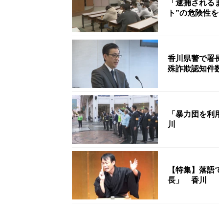
「逮捕される
ト”の危険性
香川県警で署
殊詐欺認知件
「暴力団を利
川
【特集】落語
長」 香川