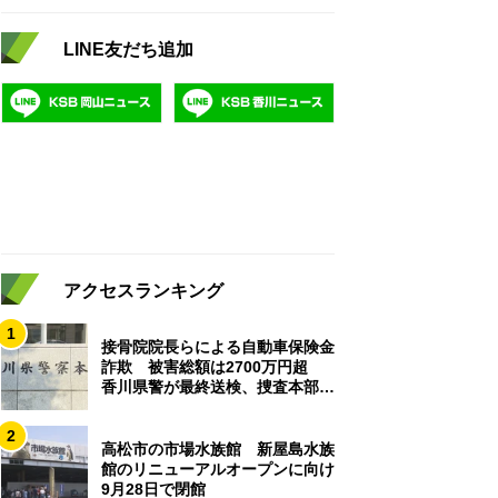
LINE友だち追加
アクセスランキング
1
接骨院院長らによる自動車保険金
詐欺 被害総額は2700万円超
香川県警が最終送検、捜査本部解
散
2
高松市の市場水族館 新屋島水族
館のリニューアルオープンに向け
9月28日で閉館