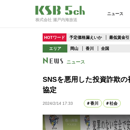
ニュース
株式会社 瀬戸内海放送
HOTワード
予定価格漏えいか
最低賃金引
エリア
岡山
香川
全国
ニュース
SNSを悪用した投資詐欺の
協定
2024/2/14 17:33
香川
社会