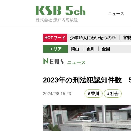
ニュース
株式会社 瀬戸内海放送
HOTワード
少年19人にわいせつの罪
官
エリア
岡山
香川
全国
ニュース
2023年の刑法犯認知件数 
2024/2/8 15:23
香川
社会