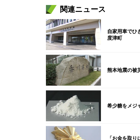
関連ニュース
自家用車でひ
度津町
熊本地震の被
希少糖をメジ
「お金を取り