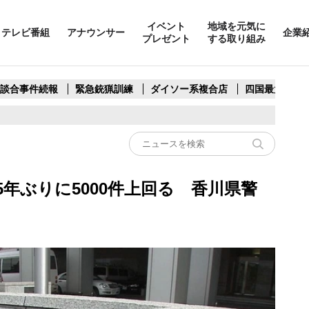
イベント
地域を元気に
テレビ番組
アナウンサー
企業
プレゼント
する取り組み
製談合事件続報
緊急銃猟訓練
ダイソー系複合店
四国最大スリ
5年ぶりに5000件上回る 香川県警