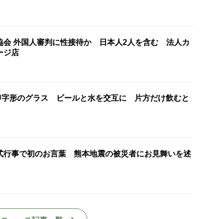
協会 外国人審判に性接待か 日本人2人を含む 法人カ
ージ店
U字形のグラス ビールと水を交互に 片方だけ飲むと
式行事で初のお言葉 熊本地震の被災者にお見舞いを述