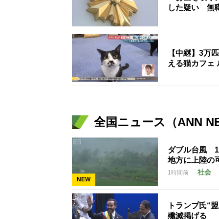
した疑い 無
【中継】3万
える猫カフェ 
全国ニュース（ANN N
ダブル台風 
地方に上陸の
社会
1時間前
NEW
トランプ氏“
殲滅掲げる