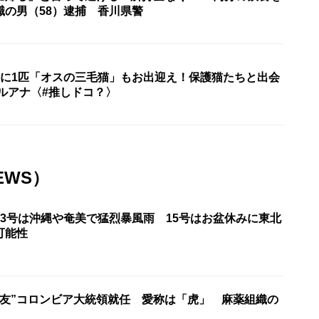
職の男（58）逮捕 香川県警
匹に1匹「オスの三毛猫」もお出迎え！保護猫たちと出会
ルアナ〈#推しドコ？〉
EWS）
13号は沖縄や奄美で猛烈暴風雨 15号はお盆休みに東北
可能性
盟友”コロンビア大統領就任 愛称は「虎」 麻薬組織の