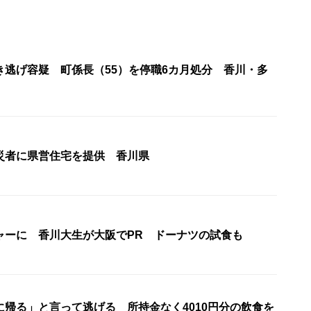
き逃げ容疑 町係長（55）を停職6カ月処分 香川・多
災者に県営住宅を提供 香川県
ャーに 香川大生が大阪でPR ドーナツの試食も
に帰る」と言って逃げる 所持金なく4010円分の飲食を