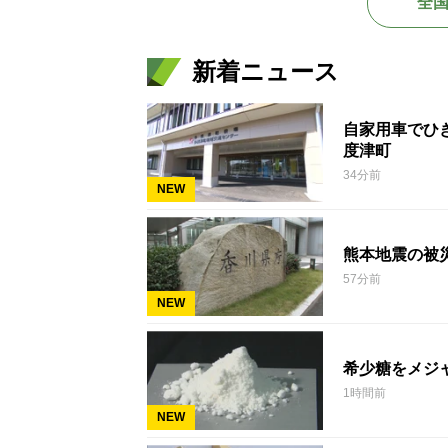
全
新着ニュース
自家用車でひ
度津町
34分前
NEW
熊本地震の被
57分前
NEW
希少糖をメジ
1時間前
NEW