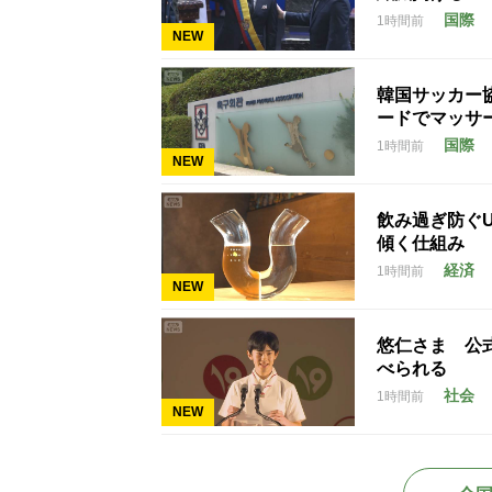
国際
1時間前
NEW
韓国サッカー
ードでマッサ
国際
1時間前
NEW
飲み過ぎ防ぐ
傾く仕組み
経済
1時間前
NEW
悠仁さま 公
べられる
社会
1時間前
NEW