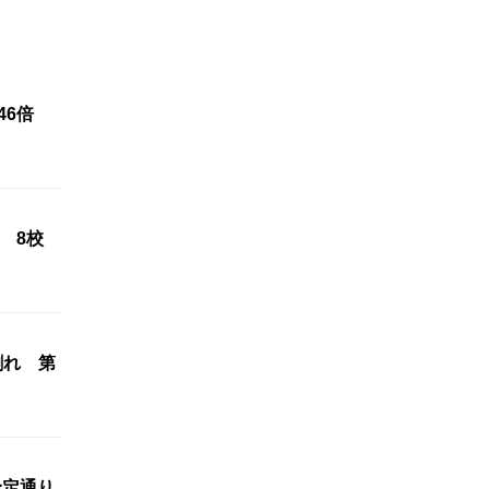
.46倍
 8校
割れ 第
予定通り