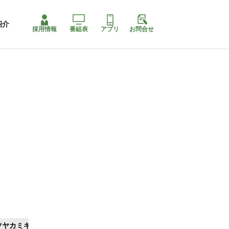
紹介
採用情報
番組表
アプリ
お問合せ
ツヤカミキリ
ももちゃり停止