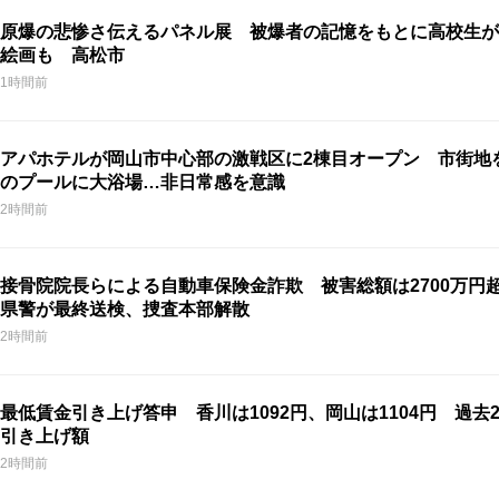
原爆の悲惨さ伝えるパネル展 被爆者の記憶をもとに高校生が
絵画も 高松市
1時間前
アパホテルが岡山市中心部の激戦区に2棟目オープン 市街地
のプールに大浴場…非日常感を意識
2時間前
接骨院院長らによる自動車保険金詐欺 被害総額は2700万円
県警が最終送検、捜査本部解散
2時間前
最低賃金引き上げ答申 香川は1092円、岡山は1104円 過去
引き上げ額
2時間前