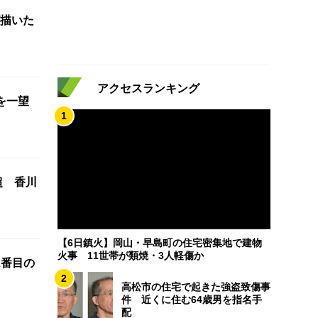
描いた
アクセスランキング
を一望
1
超 香川
【6日鎮火】岡山・早島町の住宅密集地で建物
火事 11世帯が類焼・3人軽傷か
2番目の
2
高松市の住宅で起きた強盗致傷事
件 近くに住む64歳男を指名手
配