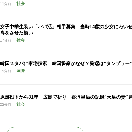
社会
11分前
女子中学生装い「パパ活」相手募集 当時14歳の少女にわい
為をさせた疑い
社会
17分前
韓国スタバに家宅捜索 韓国警察がなぜ？発端は“タンブラー”
国際
19分前
原爆投下から81年 広島で祈り 香淳皇后の記録“天皇の妻”
社会
22分前