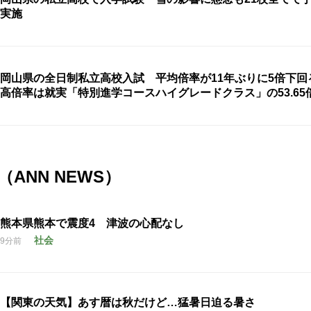
実施
岡山県の全日制私立高校入試 平均倍率が11年ぶりに5倍下回
高倍率は就実「特別進学コースハイグレードクラス」の53.65
ANN NEWS）
熊本県熊本で震度4 津波の心配なし
社会
9分前
【関東の天気】あす暦は秋だけど…猛暑日迫る暑さ