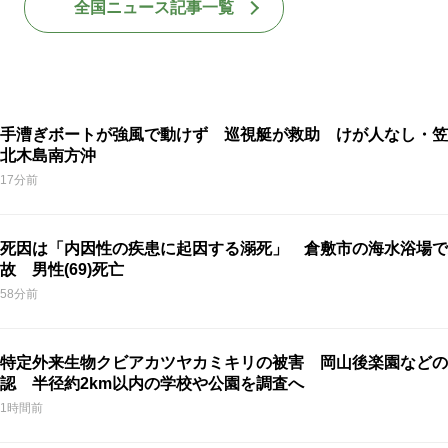
全国ニュース記事一覧
手漕ぎボートが強風で動けず 巡視艇が救助 けが人なし・笠
北木島南方沖
17分前
死因は「内因性の疾患に起因する溺死」 倉敷市の海水浴場で
故 男性(69)死亡
58分前
特定外来生物クビアカツヤカミキリの被害 岡山後楽園などの
認 半径約2km以内の学校や公園を調査へ
1時間前