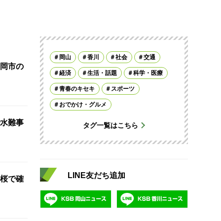
岡山
香川
社会
交通
岡市の
経済
生活・話題
科学・医療
青春のキセキ
スポーツ
おでかけ・グルメ
水難事
タグ一覧はこちら
LINE友だち追加
桜で確