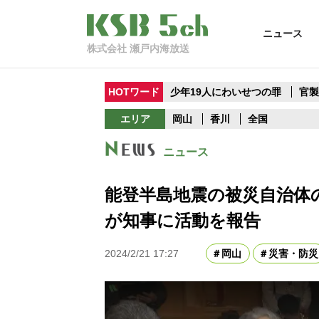
ニュース
株式会社 瀬戸内海放送
HOTワード
少年19人にわいせつの罪
官
エリア
岡山
香川
全国
ニュース
能登半島地震の被災自治体
が知事に活動を報告
2024/2/21 17:27
岡山
災害・防災