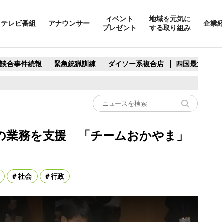
イベント
地域を元気に
テレビ番組
アナウンサー
企業
プレゼント
する取り組み
製談合事件続報
緊急銃猟訓練
ダイソー系複合店
四国最大スリ
の業務を支援 「チームおかやま」
社会
行政