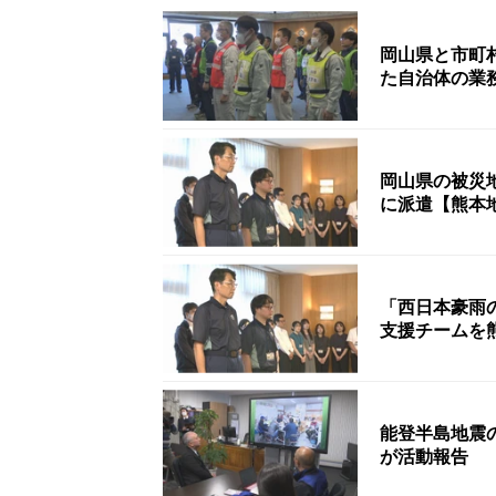
岡山県と市町
た自治体の業
岡山県の被災
に派遣【熊本
「西日本豪雨
支援チームを
能登半島地震
が活動報告