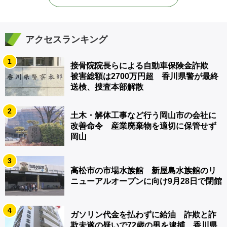
アクセスランキング
1
接骨院院長らによる自動車保険金詐欺
被害総額は2700万円超 香川県警が最終
送検、捜査本部解散
2
土木・解体工事など行う岡山市の会社に
改善命令 産業廃棄物を適切に保管せず
岡山
3
高松市の市場水族館 新屋島水族館のリ
ニューアルオープンに向け9月28日で閉館
4
ガソリン代金を払わずに給油 詐欺と詐
欺未遂の疑いで72歳の男を逮捕 香川県