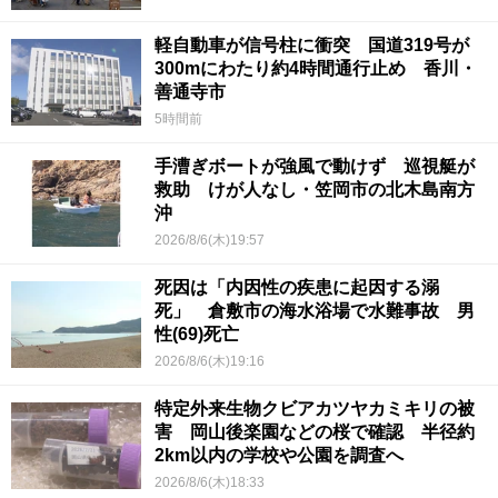
軽自動車が信号柱に衝突 国道319号が
300mにわたり約4時間通行止め 香川・
善通寺市
5時間前
手漕ぎボートが強風で動けず 巡視艇が
救助 けが人なし・笠岡市の北木島南方
沖
2026/8/6(木)19:57
死因は「内因性の疾患に起因する溺
死」 倉敷市の海水浴場で水難事故 男
性(69)死亡
2026/8/6(木)19:16
特定外来生物クビアカツヤカミキリの被
害 岡山後楽園などの桜で確認 半径約
2km以内の学校や公園を調査へ
2026/8/6(木)18:33