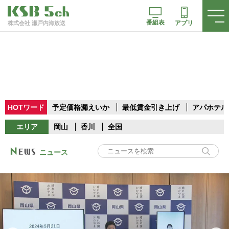
番組表
アプリ
株式会社 瀬戸内海放送
HOTワード
予定価格漏えいか
最低賃金引き上げ
アパホテル
エリア
岡山
香川
全国
ニュース