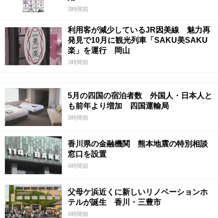
3時間前
利用客が減少しているJR因美線 魅力再
発見で10月に観光列車「SAKU美SAKU
楽」を運行 岡山
3時間前
5月の四国の宿泊者数 外国人・日本人と
も前年より増加 四国運輸局
3時間前
香川県の金融機関 熊本地震の特別相談
窓口を設置
4時間前
父母ケ浜近くに新しいリノベーションホ
テルが誕生 香川・三豊市
4時間前