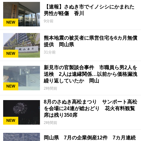
【速報】さぬき市でイノシシにかまれた
男性が軽傷 香川
9分前
NEW
熊本地震の被災者に県営住宅を6カ月無償
提供 岡山県
31分前
NEW
新見市の官製談合事件 市職員ら男2人を
送検 2人は遠縁関係…以前から価格漏洩
繰り返していたか 岡山
NEW
2時間前
8月のさぬき高松まつり サンポート高松
を会場に24連が総おどり 花火有料観覧
席は残り350席
NEW
2時間前
岡山県 7月の企業倒産12件 7カ月連続