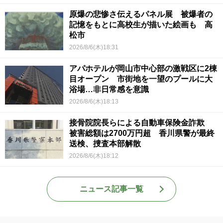
原爆の悲惨さ伝えるパネル展 被爆者の
記憶をもとに高校生が描いた絵画も 高
松市
2026/8/6(木)18:31
アパホテルが岡山市中心部の激戦区に2棟
目オープン 市街地を一望のプールに大
浴場…非日常感を意識
2026/8/6(木)18:13
接骨院院長らによる自動車保険金詐欺
被害総額は2700万円超 香川県警が最終
送検、捜査本部解散
2026/8/6(木)18:12
ニュース記事一覧