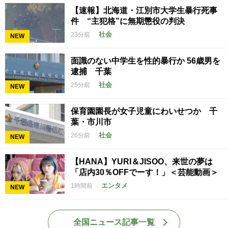
【速報】北海道・江別市大学生暴行死事
件 “主犯格”に無期懲役の判決
社会
23分前
NEW
面識のない中学生を性的暴行か 56歳男を
逮捕 千葉
社会
25分前
NEW
保育園園長が女子児童にわいせつか 千
葉・市川市
社会
26分前
NEW
【HANA】YURI＆JISOO、来世の夢は
「店内30％OFFでーす！」＜芸能動画＞
エンタメ
1時間前
NEW
全国ニュース記事一覧