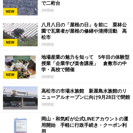
で二桁台
2時間前
NEW
八月八日の「屋根の日」を前に 栗林公
園で瓦業者が屋根の修繕や清掃活動 高
松市
NEW
2時間前
地場産業の魅力を知って 5年目の体験型
授業「企業学び楽舎講座」 倉敷市の中
学・高校で開催
NEW
2時間前
高松市の市場水族館 新屋島水族館のリ
ニューアルオープンに向け9月28日で閉館
3時間前
岡山・和気町が公式LINEアカウントの運
用開始 手軽に行政手続き・クーポン利
用