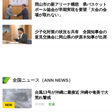
岡山市の新アリーナ構想 県バスケット
ボール協会が早期実現を要望「大会の会
場が取れない」
少子化対策の状況を共有 全国知事会の
意見交換会に岡山県の伊原木知事が出席
全国ニュース（ANN NEWS）
台風13号が沖縄に最接近 沖縄や奄美で大
荒れ警戒
社会
10分前
NEW