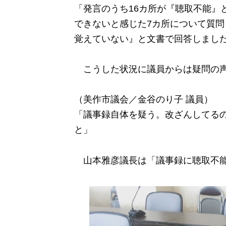
「発言のうち16カ所が『聴取不能』
できないと感じた7カ所について質
覚えていない』と文書で回答しまし
こうした状況に議員からは疑問の声
（美作市議会／金谷のり子 議員）
「議事録自体を疑う。改ざんしてる
と」
山本雅彦議長は「議事録に聴取不能