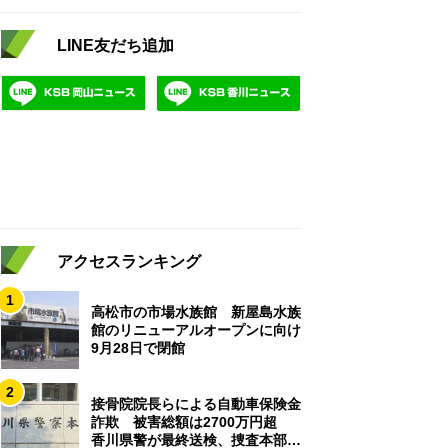
LINE友だち追加
アクセスランキング
1
高松市の市場水族館 新屋島水族
館のリニューアルオープンに向け
9月28日で閉館
2
接骨院院長らによる自動車保険金
詐欺 被害総額は2700万円超
香川県警が最終送検、捜査本部解