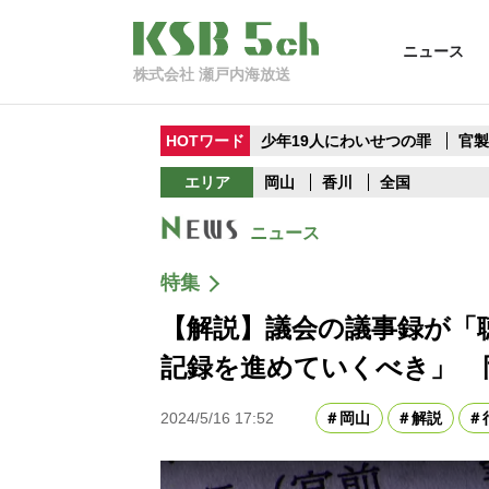
ニュース
株式会社 瀬戸内海放送
HOTワード
少年19人にわいせつの罪
官
エリア
岡山
香川
全国
ニュース
特集
【解説】議会の議事録が「
記録を進めていくべき」 
2024/5/16 17:52
岡山
解説