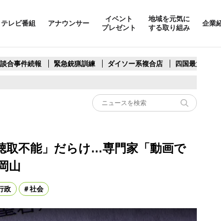
イベント
地域を元気に
テレビ番組
アナウンサー
企業
プレゼント
する取り組み
製談合事件続報
緊急銃猟訓練
ダイソー系複合店
四国最大スリ
聴取不能」だらけ…専門家「動画で
岡山
行政
社会