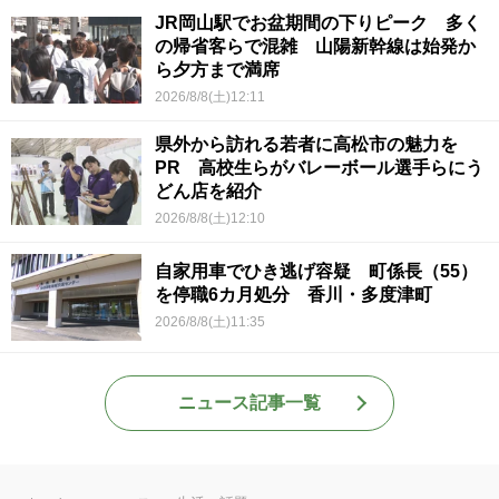
JR岡山駅でお盆期間の下りピーク 多く
の帰省客らで混雑 山陽新幹線は始発か
ら夕方まで満席
2026/8/8(土)12:11
県外から訪れる若者に高松市の魅力を
PR 高校生らがバレーボール選手らにう
どん店を紹介
2026/8/8(土)12:10
自家用車でひき逃げ容疑 町係長（55）
を停職6カ月処分 香川・多度津町
2026/8/8(土)11:35
ニュース記事一覧