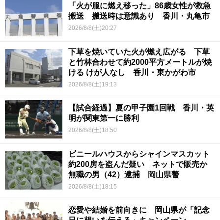
「火が服に燃え移った」86歳女性が救急
搬送 搬送時は意識あり 香川・丸亀市
2026/8/8(土)20:27
下草を焼いていた火が燃え広がる 下草
と竹林合わせて約2000平方メートルが焼
ける けが人なし 香川・東かがわ市
2026/8/8(土)19:13
【試合経過】夏の甲子園1回戦 香川・英
明が関東第一に勝利
2026/8/8(土)18:50
ビニールハウスからシャインマスカット
約200房を盗んだ疑い ネットで販売か
無職の男（42）逮捕 岡山県警
2026/8/8(土)18:15
恋愛や結婚を前向きに 岡山県が「記念