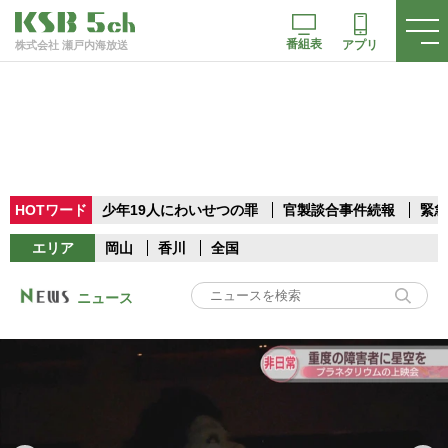
番組表
アプリ
株式会社 瀬戸内海放送
HOTワード
少年19人にわいせつの罪
官製談合事件続報
緊急
エリア
岡山
香川
全国
ニュース