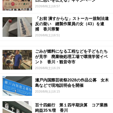
日に想いを伝える」キャンペーン
2026/8/8(土)16:57
「お前 潰すからな」ストーカー規制法違
反の疑い 縫製作業員の女（43）を逮
捕 香川県警
2026/8/8(土)16:51
ごみが燃料になる工程などを子どもたち
が見学 廃棄物処理工場で環境学習イベ
ント 香川・観音寺市
2026/8/8(土)16:29
瀬戸内国際芸術祭2028の作品公募 女木
島などで現地説明会を開催
2026/8/8(土)16:15
百十四銀行 第１四半期決算 コア業務
純益35％増 香川