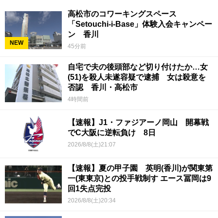
高松市のコワーキングスペース
「Setouchi-i-Base」体験入会キャンペー
ン 香川
NEW
45分前
自宅で夫の後頭部など切り付けたか…女
(51)を殺人未遂容疑で逮捕 女は殺意を
否認 香川・高松市
4時間前
【速報】J1・ファジアーノ岡山 開幕戦
でC大阪に逆転負け 8日
2026/8/8(土)21:07
【速報】夏の甲子園 英明(香川)が関東第
一(東東京)との投手戦制す エース冨岡は9
回1失点完投
2026/8/8(土)20:34