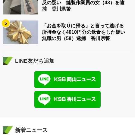
反の疑い 縫製作業員の女（43）を逮
捕 香川県警
5
「お金を取りに帰る」と言って逃げる
所持金なく4010円分の飲食をした疑い
無職の男（58）逮捕 香川県警
LINE友だち追加
新着ニュース