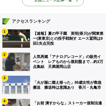
全国ニュース記事一覧
アクセスランキング
1
【速報】夏の甲子園 英明(香川)が関東第
一(東東京)との投手戦制す エース冨岡は9
回1失点完投
2
人気再燃「アナログレコード」の販売イ
ベント レアものから復刻盤まで…約3万
点集結 天満屋岡山店
3
「火が服に燃え移った」86歳女性が救急
搬送 搬送時は意識あり 香川・丸亀市
4
「お前 潰すからな」ストーカー規制法違