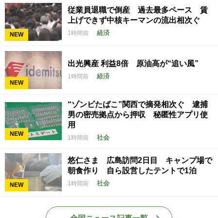
従業員退職で倒産 過去最多ペース 賃
上げできず中核キーマンの流出相次ぐ
経済
1時間前
NEW
出光興産 利益8倍 原油高が“追い風”
経済
1時間前
NEW
“ゾンビたばこ”関西で摘発相次ぐ 逮捕
男の密売拠点から押収 秘匿性アプリ使
用
NEW
社会
1時間前
悠仁さま 広島訪問2日目 キャンプ場で
朝食作り 自ら設営したテントで1泊
社会
1時間前
NEW