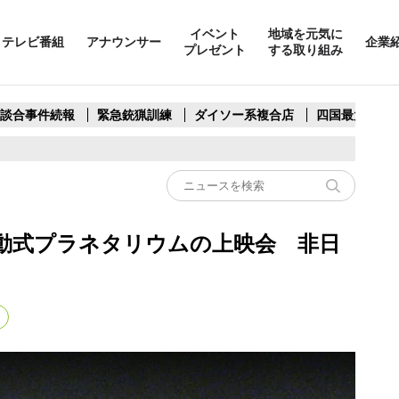
イベント
地域を元気に
テレビ番組
アナウンサー
企業
プレゼント
する取り組み
製談合事件続報
緊急銃猟訓練
ダイソー系複合店
四国最大スリ
動式プラネタリウムの上映会 非日