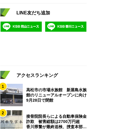
LINE友だち追加
アクセスランキング
1
高松市の市場水族館 新屋島水族
館のリニューアルオープンに向け
9月28日で閉館
2
接骨院院長らによる自動車保険金
詐欺 被害総額は2700万円超
香川県警が最終送検、捜査本部解