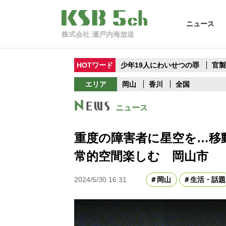
ニュース
株式会社 瀬戸内海放送
HOTワード
少年19人にわいせつの罪
官
エリア
岡山
香川
全国
ニュース
重度の障害者に星空を…移
常的空間楽しむ 岡山市
2024/5/30 16:31
岡山
生活・話題