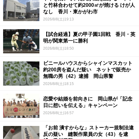
と竹林合わせて約2000㎡が焼ける けが人
なし 香川・東かがわ市
2026/8/8(土)19:13
【試合経過】夏の甲子園1回戦 香川・英
明が関東第一に勝利
2026/8/8(土)18:50
ビニールハウスからシャインマスカット
約200房を盗んだ疑い ネットで販売か
無職の男（42）逮捕 岡山県警
2026/8/8(土)18:15
恋愛や結婚を前向きに 岡山県が「記念
日に想いを伝える」キャンペーン
2026/8/8(土)16:57
「お前 潰すからな」ストーカー規制法違
反の疑い 縫製作業員の女（43）を逮