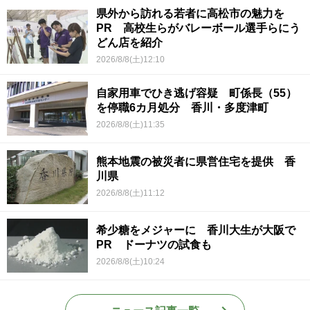
県外から訪れる若者に高松市の魅力を
PR 高校生らがバレーボール選手らにう
どん店を紹介
2026/8/8(土)12:10
自家用車でひき逃げ容疑 町係長（55）
を停職6カ月処分 香川・多度津町
2026/8/8(土)11:35
熊本地震の被災者に県営住宅を提供 香
川県
2026/8/8(土)11:12
希少糖をメジャーに 香川大生が大阪で
PR ドーナツの試食も
2026/8/8(土)10:24