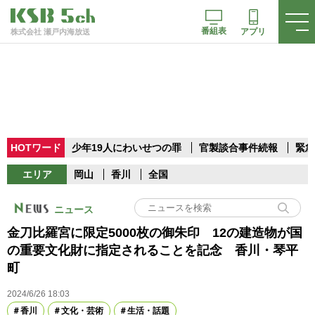
番組表
アプリ
株式会社 瀬戸内海放送
HOTワード
少年19人にわいせつの罪
官製談合事件続報
緊急
エリア
岡山
香川
全国
ニュース
金刀比羅宮に限定5000枚の御朱印 12の建造物が国
の重要文化財に指定されることを記念 香川・琴平
町
2024/6/26 18:03
香川
文化・芸術
生活・話題