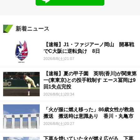
新着ニュース
【速報】J1・ファジアーノ岡山 開幕戦
でC大阪に逆転負け 8日
2026/8/8(土)21:07
【速報】夏の甲子園 英明(香川)が関東第
一(東東京)との投手戦制す エース冨岡は9
回1失点完投
2026/8/8(土)20:34
「火が服に燃え移った」86歳女性が救急
搬送 搬送時は意識あり 香川・丸亀市
2026/8/8(土)20:27
下草を焼いていた火が燃え広がる 下草