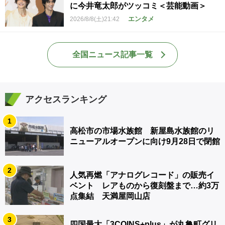
に今井竜太郎がツッコミ＜芸能動画＞
エンタメ
2026/8/8(土)21:42
全国ニュース記事一覧
アクセスランキング
1
高松市の市場水族館 新屋島水族館のリ
ニューアルオープンに向け9月28日で閉館
2
人気再燃「アナログレコード」の販売イ
ベント レアものから復刻盤まで…約3万
点集結 天満屋岡山店
3
四国最大「3COINS+plus」が丸亀町グリ