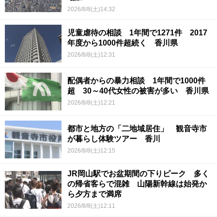
2026/8/8(土)14:32
児童虐待の相談 1年間で1271件 2017
年度から1000件超続く 香川県
2026/8/8(土)12:31
配偶者からの暴力相談 1年間で1000件
超 30～40代女性の被害が多い 香川県
2026/8/8(土)12:21
都市と地方の「二地域居住」 観音寺市
が暮らし体験ツアー 香川
2026/8/8(土)12:15
JR岡山駅でお盆期間の下りピーク 多く
の帰省客らで混雑 山陽新幹線は始発か
ら夕方まで満席
2026/8/8(土)12:11