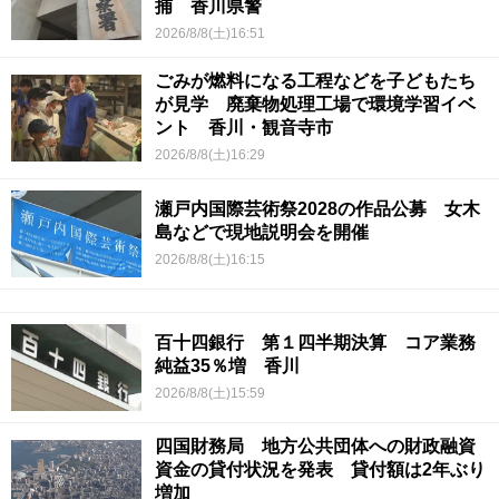
捕 香川県警
2026/8/8(土)16:51
ごみが燃料になる工程などを子どもたち
が見学 廃棄物処理工場で環境学習イベ
ント 香川・観音寺市
2026/8/8(土)16:29
瀬戸内国際芸術祭2028の作品公募 女木
島などで現地説明会を開催
2026/8/8(土)16:15
百十四銀行 第１四半期決算 コア業務
純益35％増 香川
2026/8/8(土)15:59
四国財務局 地方公共団体への財政融資
資金の貸付状況を発表 貸付額は2年ぶり
増加