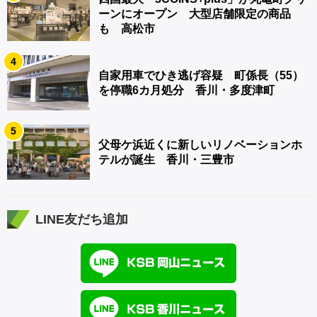
ーンにオープン 大型店舗限定の商品
も 高松市
4
自家用車でひき逃げ容疑 町係長（55）
を停職6カ月処分 香川・多度津町
5
父母ケ浜近くに新しいリノベーションホ
テルが誕生 香川・三豊市
LINE友だち追加