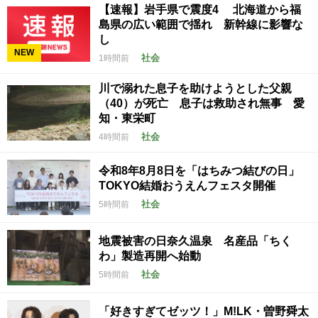
【速報】岩手県で震度4 北海道から福
島県の広い範囲で揺れ 新幹線に影響な
し
NEW
社会
1時間前
川で溺れた息子を助けようとした父親
（40）が死亡 息子は救助され無事 愛
知・東栄町
社会
4時間前
令和8年8月8日を「はちみつ結びの日」
TOKYO結婚おうえんフェスタ開催
社会
5時間前
地震被害の日奈久温泉 名産品「ちく
わ」製造再開へ始動
社会
5時間前
「好きすぎてゼッツ！」M!LK・曽野舜太