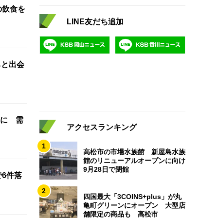
の飲食を
LINE友だち追加
ちと出会
に 需
アクセスランキング
1
高松市の市場水族館 新屋島水族
館のリニューアルオープンに向け
9月28日で閉館
で6件落
2
四国最大「3COINS+plus」が丸
亀町グリーンにオープン 大型店
舗限定の商品も 高松市