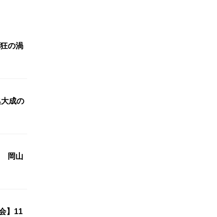
狂の渦
集大成の
 岡山
会】11