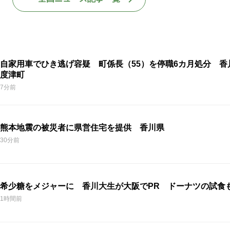
自家用車でひき逃げ容疑 町係長（55）を停職6カ月処分 香
度津町
7分前
熊本地震の被災者に県営住宅を提供 香川県
30分前
希少糖をメジャーに 香川大生が大阪でPR ドーナツの試食
1時間前