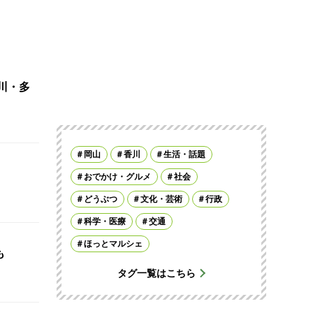
川・多
岡山
香川
生活・話題
おでかけ・グルメ
社会
どうぶつ
文化・芸術
行政
科学・医療
交通
ほっとマルシェ
も
タグ一覧はこちら