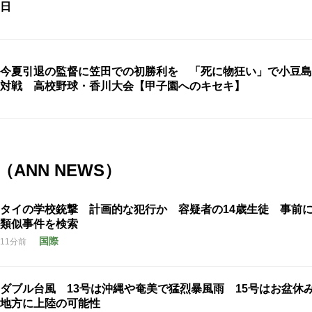
日
今夏引退の監督に笠田での初勝利を 「死に物狂い」で小豆島
対戦 高校野球・香川大会【甲子園へのキセキ】
ANN NEWS）
タイの学校銃撃 計画的な犯行か 容疑者の14歳生徒 事前
類似事件を検索
国際
11分前
ダブル台風 13号は沖縄や奄美で猛烈暴風雨 15号はお盆休
地方に上陸の可能性