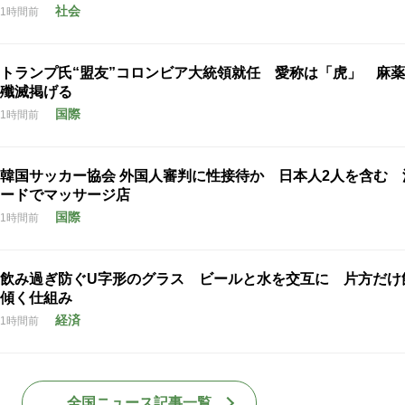
社会
1時間前
トランプ氏“盟友”コロンビア大統領就任 愛称は「虎」 麻
殲滅掲げる
国際
1時間前
韓国サッカー協会 外国人審判に性接待か 日本人2人を含む 
ードでマッサージ店
国際
1時間前
飲み過ぎ防ぐU字形のグラス ビールと水を交互に 片方だけ
傾く仕組み
経済
1時間前
全国ニュース記事一覧