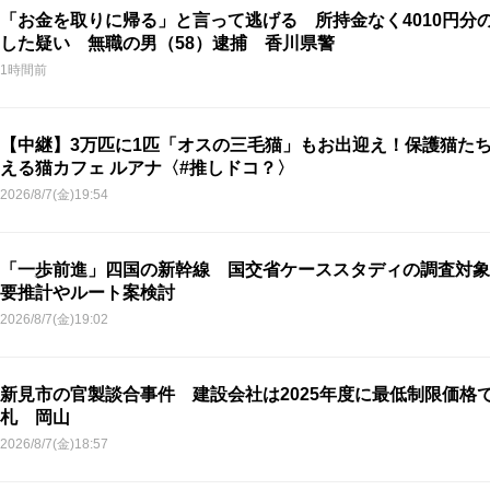
「お金を取りに帰る」と言って逃げる 所持金なく4010円分
した疑い 無職の男（58）逮捕 香川県警
1時間前
【中継】3万匹に1匹「オスの三毛猫」もお出迎え！保護猫た
える猫カフェ ルアナ〈#推しドコ？〉
2026/8/7(金)19:54
「一歩前進」四国の新幹線 国交省ケーススタディの調査対象
要推計やルート案検討
2026/8/7(金)19:02
新見市の官製談合事件 建設会社は2025年度に最低制限価格
札 岡山
2026/8/7(金)18:57