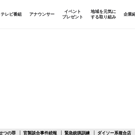
イベント
地域を元気に
テレビ番組
アナウンサー
企業
プレゼント
する取り組み
せつの罪
官製談合事件続報
緊急銃猟訓練
ダイソー系複合店