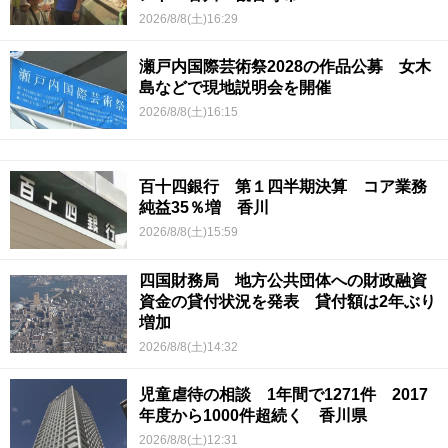
2026/8/8(土)16:29
瀬戸内国際芸術祭2028の作品公募 女木
島などで現地説明会を開催
2026/8/8(土)16:15
百十四銀行 第１四半期決算 コア業務
純益35％増 香川
2026/8/8(土)15:59
四国財務局 地方公共団体への財政融資
資金の貸付状況を発表 貸付額は2年ぶり
増加
2026/8/8(土)14:32
児童虐待の相談 1年間で1271件 2017
年度から1000件超続く 香川県
2026/8/8(土)12:31