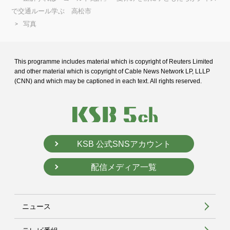
で交通ルール学ぶ 高松市
写真
This programme includes material which is copyright of Reuters Limited
and
other material which is copyright of Cable News Network LP, LLLP
(CNN) and
which may be captioned in each text. All rights reserved.
KSB 公式SNSアカウント
配信メディア一覧
ニュース