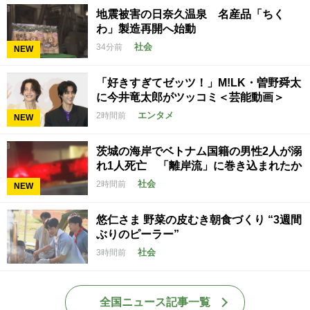
地震被害の日奈久温泉 名産品「ちく
わ」製造再開へ始動
社会
34分前
NEW
「好きすぎてゼッツ！」M!LK・曽野舜太
に今井竜太郎がツッコミ＜芸能動画＞
エンタメ
2時間前
NEW
茨城の海岸でベトナム国籍の男性2人が溺
れ1人死亡 「離岸流」に巻き込まれたか
社会
2時間前
NEW
悠仁さま 野菜の皮むき朝食づくり “3週間
ぶりのピーラー”
社会
3時間前
全国ニュース記事一覧