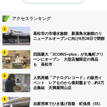
アクセスランキング
1
高松市の市場水族館 新屋島水族館のリ
ニューアルオープンに向け9月28日で閉館
2
四国最大「3COINS+plus」が丸亀町グリ
ーンにオープン 大型店舗限定の商品
も 高松市
3
人気再燃「アナログレコード」の販売イ
ベント レアものから復刻盤まで…約3万
点集結 天満屋岡山店
4
自家用車でひき逃げ容疑 町係長（55）