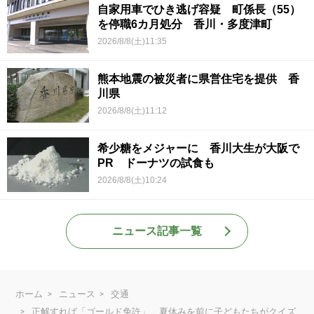
自家用車でひき逃げ容疑 町係長（55）
を停職6カ月処分 香川・多度津町
2026/8/8(土)11:35
熊本地震の被災者に県営住宅を提供 香
川県
2026/8/8(土)11:12
希少糖をメジャーに 香川大生が大阪で
PR ドーナツの試食も
2026/8/8(土)10:24
ニュース記事一覧
ホーム
ニュース
交通
正解すれば「ゴールド免許」 夏休みを前に子どもたちがクイズ