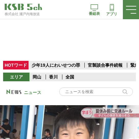
番組表
アプリ
株式会社 瀬戸内海放送
HOTワード
少年19人にわいせつの罪
官製談合事件続報
緊急
エリア
岡山
香川
全国
ニュース