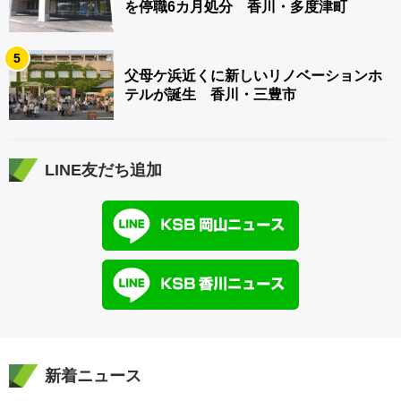
を停職6カ月処分 香川・多度津町
5
父母ケ浜近くに新しいリノベーションホ
テルが誕生 香川・三豊市
LINE友だち追加
新着ニュース