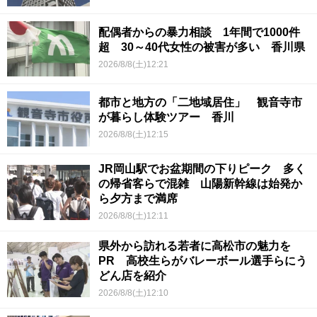
配偶者からの暴力相談 1年間で1000件
超 30～40代女性の被害が多い 香川県
2026/8/8(土)12:21
都市と地方の「二地域居住」 観音寺市
が暮らし体験ツアー 香川
2026/8/8(土)12:15
JR岡山駅でお盆期間の下りピーク 多く
の帰省客らで混雑 山陽新幹線は始発か
ら夕方まで満席
2026/8/8(土)12:11
県外から訪れる若者に高松市の魅力を
PR 高校生らがバレーボール選手らにう
どん店を紹介
2026/8/8(土)12:10