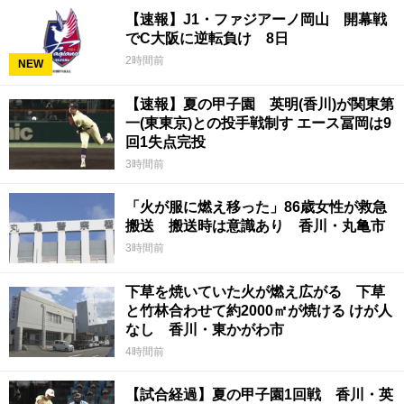
【速報】J1・ファジアーノ岡山 開幕戦
でC大阪に逆転負け 8日
2時間前
NEW
【速報】夏の甲子園 英明(香川)が関東第
一(東東京)との投手戦制す エース冨岡は9
回1失点完投
3時間前
「火が服に燃え移った」86歳女性が救急
搬送 搬送時は意識あり 香川・丸亀市
3時間前
下草を焼いていた火が燃え広がる 下草
と竹林合わせて約2000㎡が焼ける けが人
なし 香川・東かがわ市
4時間前
【試合経過】夏の甲子園1回戦 香川・英