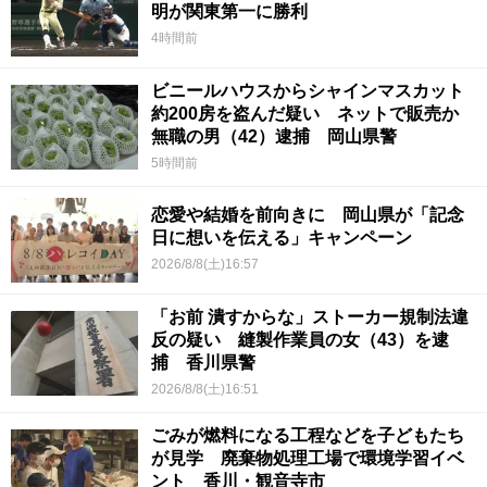
明が関東第一に勝利
4時間前
ビニールハウスからシャインマスカット
約200房を盗んだ疑い ネットで販売か
無職の男（42）逮捕 岡山県警
5時間前
恋愛や結婚を前向きに 岡山県が「記念
日に想いを伝える」キャンペーン
2026/8/8(土)16:57
「お前 潰すからな」ストーカー規制法違
反の疑い 縫製作業員の女（43）を逮
捕 香川県警
2026/8/8(土)16:51
ごみが燃料になる工程などを子どもたち
が見学 廃棄物処理工場で環境学習イベ
ント 香川・観音寺市