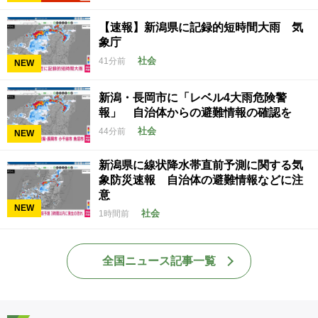
【速報】新潟県に記録的短時間大雨 気
象庁
社会
41分前
NEW
新潟・長岡市に「レベル4大雨危険警
報」 自治体からの避難情報の確認を
社会
44分前
NEW
新潟県に線状降水帯直前予測に関する気
象防災速報 自治体の避難情報などに注
意
NEW
社会
1時間前
全国ニュース記事一覧