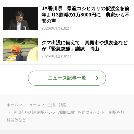
JA香川県 県産コシヒカリの仮渡金を前
年より3割減の1万8000円に 農家から不
安の声
2026/8/7(金)18:27
クマ出没に備えて 真庭市や猟友会など
が「緊急銃猟」訓練 岡山
2026/8/7(金)18:23
ニュース記事一覧
ホーム
ニュース
生活・話題
岡山芸術創造劇場ハレノワ開館1周年を前にイベント 劇場を無
料開放など