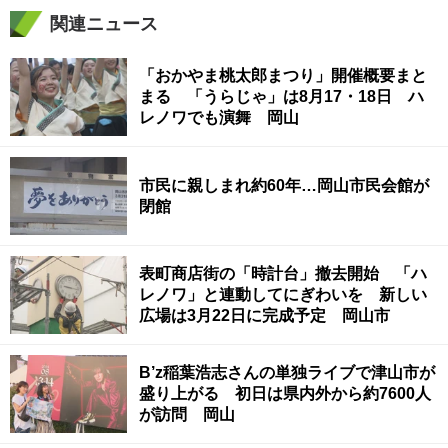
関連ニュース
「おかやま桃太郎まつり」開催概要まと
まる 「うらじゃ」は8月17・18日 ハ
レノワでも演舞 岡山
市民に親しまれ約60年…岡山市民会館が
閉館
表町商店街の「時計台」撤去開始 「ハ
レノワ」と連動してにぎわいを 新しい
広場は3月22日に完成予定 岡山市
B’z稲葉浩志さんの単独ライブで津山市が
盛り上がる 初日は県内外から約7600人
が訪問 岡山