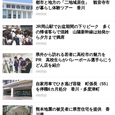
都市と地方の「二地域居住」 観音寺市
が暮らし体験ツアー 香川
4時間前
JR岡山駅でお盆期間の下りピーク 多く
の帰省客らで混雑 山陽新幹線は始発か
ら夕方まで満席
4時間前
県外から訪れる若者に高松市の魅力を
PR 高校生らがバレーボール選手らにう
どん店を紹介
4時間前
自家用車でひき逃げ容疑 町係長（55）
を停職6カ月処分 香川・多度津町
4時間前
熊本地震の被災者に県営住宅を提供 香
川県