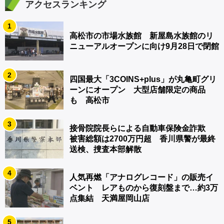
アクセスランキング
1
高松市の市場水族館 新屋島水族館のリ
ニューアルオープンに向け9月28日で閉館
2
四国最大「3COINS+plus」が丸亀町グリ
ーンにオープン 大型店舗限定の商品
も 高松市
3
接骨院院長らによる自動車保険金詐欺
被害総額は2700万円超 香川県警が最終
送検、捜査本部解散
4
人気再燃「アナログレコード」の販売イ
ベント レアものから復刻盤まで…約3万
点集結 天満屋岡山店
5