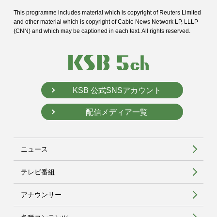
This programme includes material which is copyright of Reuters Limited
and
other material which is copyright of Cable News Network LP, LLLP
(CNN) and
which may be captioned in each text. All rights reserved.
KSB 公式SNSアカウント
配信メディア一覧
ニュース
テレビ番組
アナウンサー