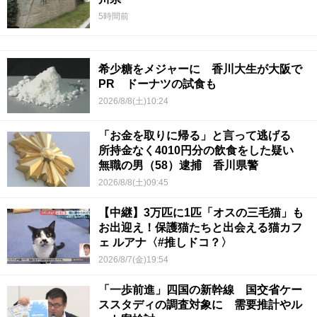
5時間前
希少糖をメジャーに 香川大生が大阪で
PR ドーナツの試食も
2026/8/8(土)10:24
「お金を取りに帰る」と言って逃げる
所持金なく4010円分の飲食をした疑い
無職の男（58）逮捕 香川県警
2026/8/8(土)09:45
【中継】3万匹に1匹「オスの三毛猫」も
お出迎え！保護猫たちと出会える猫カフ
ェ ルアナ〈#推しドコ？〉
2026/8/7(金)19:54
「一歩前進」四国の新幹線 国交省ケー
ススタディの調査対象に 需要推計やル