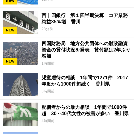
NEW
百十四銀行 第１四半期決算 コア業務
純益35％増 香川
28分前
NEW
四国財務局 地方公共団体への財政融資
資金の貸付状況を発表 貸付額は2年ぶり
増加
NEW
1時間前
児童虐待の相談 1年間で1271件 2017
年度から1000件超続く 香川県
3時間前
配偶者からの暴力相談 1年間で1000件
超 30～40代女性の被害が多い 香川県
4時間前