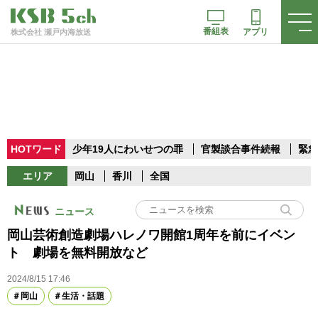
番組表
アプリ
株式会社 瀬戸内海放送
HOTワード
少年19人にわいせつの罪
官製談合事件続報
緊急
エリア
岡山
香川
全国
ニュース
岡山芸術創造劇場ハレノワ開館1周年を前にイベン
ト 劇場を無料開放など
2024/8/15 17:46
岡山
生活・話題