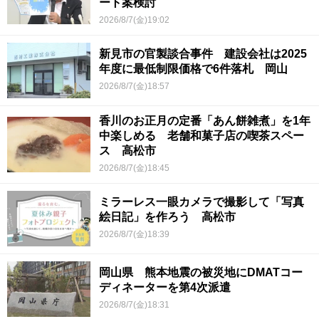
ート案検討
2026/8/7(金)19:02
新見市の官製談合事件 建設会社は2025
年度に最低制限価格で6件落札 岡山
2026/8/7(金)18:57
香川のお正月の定番「あん餅雑煮」を1年
中楽しめる 老舗和菓子店の喫茶スペー
ス 高松市
2026/8/7(金)18:45
ミラーレス一眼カメラで撮影して「写真
絵日記」を作ろう 高松市
2026/8/7(金)18:39
岡山県 熊本地震の被災地にDMATコー
ディネーターを第4次派遣
2026/8/7(金)18:31