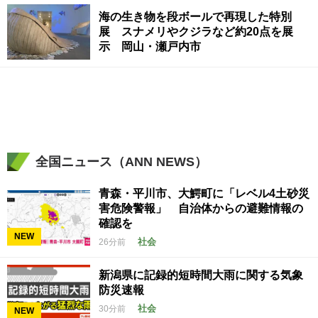
海の生き物を段ボールで再現した特別
展 スナメリやクジラなど約20点を展
示 岡山・瀬戸内市
全国ニュース（ANN NEWS）
青森・平川市、大鰐町に「レベル4土砂災
害危険警報」 自治体からの避難情報の
確認を
NEW
社会
26分前
新潟県に記録的短時間大雨に関する気象
防災速報
社会
30分前
NEW