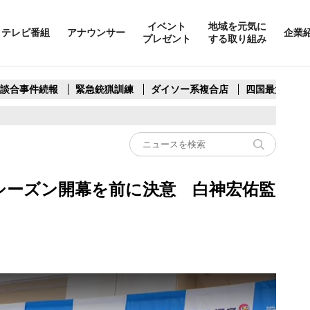
イベント
地域を元気に
テレビ番組
アナウンサー
企業
プレゼント
する取り組み
製談合事件続報
緊急銃猟訓練
ダイソー系複合店
四国最大スリ
シーズン開幕を前に決意 白神宏佑監