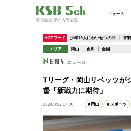
ニュース
株式会社 瀬戸内海放送
HOTワード
少年19人にわいせつの罪
官
エリア
岡山
香川
全国
ニュース
Tリーグ・岡山リベッツが
督「新戦力に期待」
2024/8/22 17:00
岡山
スポーツ