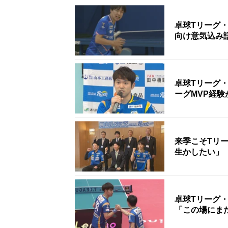
卓球Tリーグ
向け意気込み
卓球Tリーグ
ーグMVP経
来季こそTリ
生かしたい」
卓球Tリーグ
「この場にま