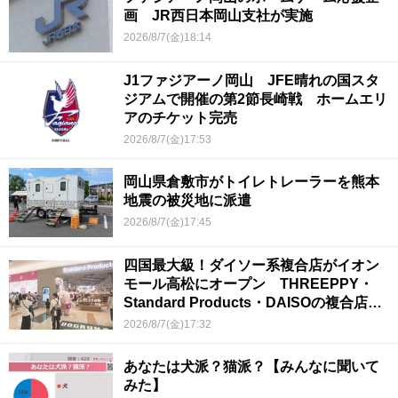
画 JR西日本岡山支社が実施
2026/8/7(金)18:14
J1ファジアーノ岡山 JFE晴れの国スタ
ジアムで開催の第2節長崎戦 ホームエリ
アのチケット完売
2026/8/7(金)17:53
岡山県倉敷市がトイレトレーラーを熊本
地震の被災地に派遣
2026/8/7(金)17:45
四国最大級！ダイソー系複合店がイオン
モール高松にオープン THREEPPY・
Standard Products・DAISOの複合店は
香川県初
2026/8/7(金)17:32
あなたは犬派？猫派？【みんなに聞いて
みた】