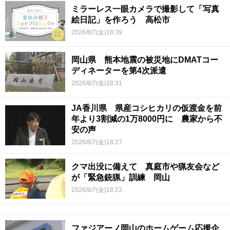
ミラーレス一眼カメラで撮影して「写真
絵日記」を作ろう 高松市
2026/8/7(金)18:39
岡山県 熊本地震の被災地にDMATコー
ディネーターを第4次派遣
2026/8/7(金)18:31
JA香川県 県産コシヒカリの仮渡金を前
年より3割減の1万8000円に 農家から不
安の声
2026/8/7(金)18:27
クマ出没に備えて 真庭市や猟友会など
が「緊急銃猟」訓練 岡山
2026/8/7(金)18:23
ファジアーノ岡山のホームゲーム応援企