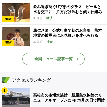
飲み過ぎ防ぐU字形のグラス ビールと
水を交互に 片方だけ飲むと傾く仕組み
経済
35分前
NEW
悠仁さま 公式行事で初のお言葉 熊本
地震の被災者にお見舞いを述べられる
社会
37分前
NEW
全国ニュース記事一覧
アクセスランキング
1
高松市の市場水族館 新屋島水族館のリ
ニューアルオープンに向け9月28日で閉館