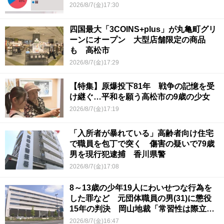
2026/8/7(金)17:30
四国最大「3COINS+plus」が丸亀町グリ
ーンにオープン 大型店舗限定の商品
も 高松市
2026/8/7(金)17:29
【特集】原爆投下81年 戦争の記憶を受
け継ぐ…平和を願う高松市の9歳の少女
2026/8/7(金)17:19
「入所者が暴れている」高齢者向け住宅
で職員を包丁で突く 傷害の疑いで79歳
男を現行犯逮捕 香川県警
2026/8/7(金)17:08
8～13歳の少年19人にわいせつな行為を
した罪など 元団体職員の男(31)に懲役
15年の判決 岡山地裁「常習性は際立っ
ていて被害結果も非常に重い」
2026/8/7(金)16:47