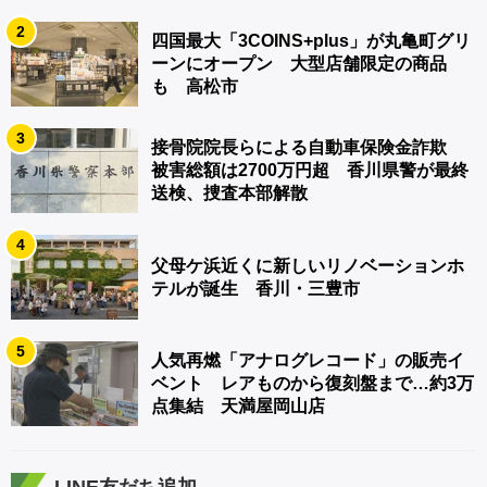
2
四国最大「3COINS+plus」が丸亀町グリ
ーンにオープン 大型店舗限定の商品
も 高松市
3
接骨院院長らによる自動車保険金詐欺
被害総額は2700万円超 香川県警が最終
送検、捜査本部解散
4
父母ケ浜近くに新しいリノベーションホ
テルが誕生 香川・三豊市
5
人気再燃「アナログレコード」の販売イ
ベント レアものから復刻盤まで…約3万
点集結 天満屋岡山店
LINE友だち追加