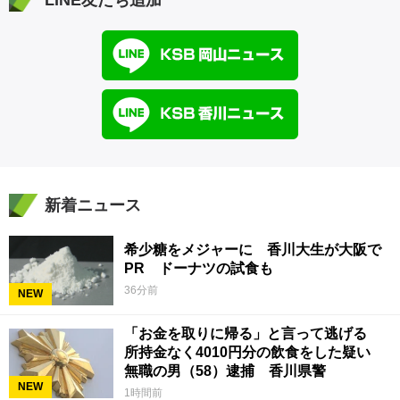
新着ニュース
希少糖をメジャーに 香川大生が大阪で
PR ドーナツの試食も
36分前
NEW
「お金を取りに帰る」と言って逃げる
所持金なく4010円分の飲食をした疑い
無職の男（58）逮捕 香川県警
NEW
1時間前