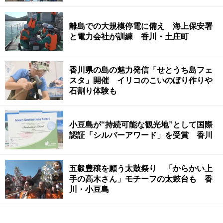
離島での大規模停電に備え 海上保安署
と電力会社が訓練 香川・土庄町
香川県の島の魅力発信「せとうち島フェ
スタ」開催 イリコのこいのぼり作りや
石割り体験も
小豆島が“持続可能な観光地”として国際
認証「シルバーアワード」を受賞 香川
五穀豊穣を願う太鼓祭り 「からかい上
手の高木さん」モチーフの太鼓台も 香
川・小豆島