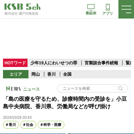
番組表
アプリ
株式会社 瀬戸内海放送
HOTワード
少年19人にわいせつの罪
官製談合事件続報
緊急
エリア
岡山
香川
全国
ニュース
「島の医療を守るため、診療時間内の受診を」小豆
島中央病院、香川県、労働局などが呼び掛け
2024/10/29 20:43
香川
社会
科学・医療