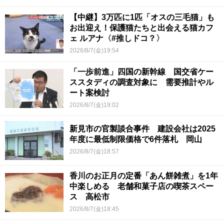
【中継】3万匹に1匹「オスの三毛猫」も
お出迎え！保護猫たちと出会える猫カフ
ェ ルアナ〈#推しドコ？〉
2026/8/7(金)19:54
「一歩前進」四国の新幹線 国交省ケー
ススタディの調査対象に 需要推計やル
ート案検討
2026/8/7(金)19:02
新見市の官製談合事件 建設会社は2025
年度に最低制限価格で6件落札 岡山
2026/8/7(金)18:57
香川のお正月の定番「あん餅雑煮」を1年
中楽しめる 老舗和菓子店の喫茶スペー
ス 高松市
2026/8/7(金)18:45