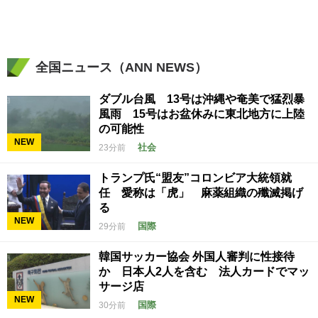
全国ニュース（ANN NEWS）
ダブル台風 13号は沖縄や奄美で猛烈暴
風雨 15号はお盆休みに東北地方に上陸
の可能性
NEW
社会
23分前
トランプ氏“盟友”コロンビア大統領就
任 愛称は「虎」 麻薬組織の殲滅掲げ
る
NEW
国際
29分前
韓国サッカー協会 外国人審判に性接待
か 日本人2人を含む 法人カードでマッ
サージ店
NEW
国際
30分前