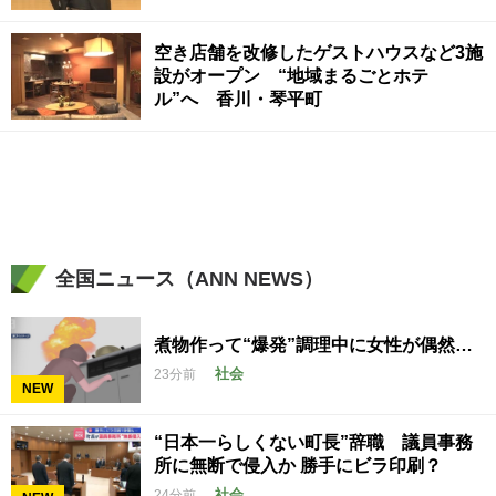
空き店舗を改修したゲストハウスなど3施
設がオープン “地域まるごとホテ
ル”へ 香川・琴平町
全国ニュース（ANN NEWS）
煮物作って“爆発”調理中に女性が偶然…
社会
23分前
NEW
“日本一らしくない町長”辞職 議員事務
所に無断で侵入か 勝手にビラ印刷？
社会
24分前