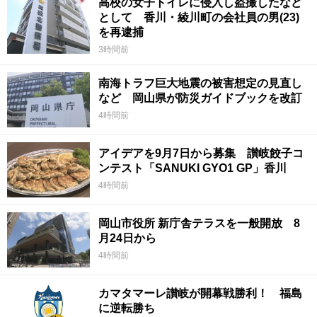
高校の女子トイレに侵入し盗撮したなど
として 香川・綾川町の会社員の男(23)
を再逮捕
3時間前
南海トラフ巨大地震の被害想定の見直し
など 岡山県が防災ガイドブックを改訂
4時間前
アイデアを9月7日から募集 讃岐餃子コ
ンテスト「SANUKI GYO1 GP」香川
4時間前
岡山市役所 新庁舎テラスを一般開放 8
月24日から
4時間前
カマタマーレ讃岐が開幕戦勝利！ 福島
に逆転勝ち