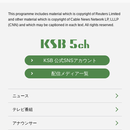
This programme includes material which is copyright of Reuters Limited
and
other material which is copyright of Cable News Network LP, LLLP
(CNN) and
which may be captioned in each text. All rights reserved.
KSB 公式SNSアカウント
配信メディア一覧
ニュース
テレビ番組
アナウンサー