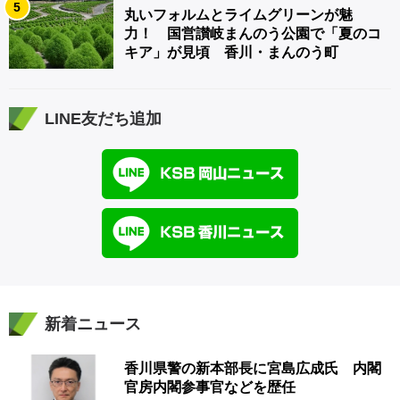
5
丸いフォルムとライムグリーンが魅
力！ 国営讃岐まんのう公園で「夏のコ
キア」が見頃 香川・まんのう町
LINE友だち追加
新着ニュース
香川県警の新本部長に宮島広成氏 内閣
官房内閣参事官などを歴任