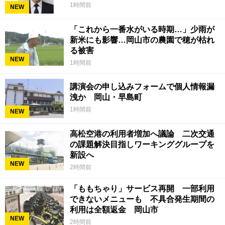
1時間前
NEW
「これから一番水がいる時期…」少雨が
新米にも影響…岡山市の農園で穂が枯れ
る被害
NEW
1時間前
講演会の申し込みフォームで個人情報漏
洩か 岡山・早島町
1時間前
NEW
高松空港の利用者増加へ議論 二次交通
の課題解決目指しワーキンググループを
新設へ
NEW
2時間前
「ももちゃり」サービス再開 一部利用
できないメニューも 不具合発生期間の
利用は全額返金 岡山市
NEW
2時間前