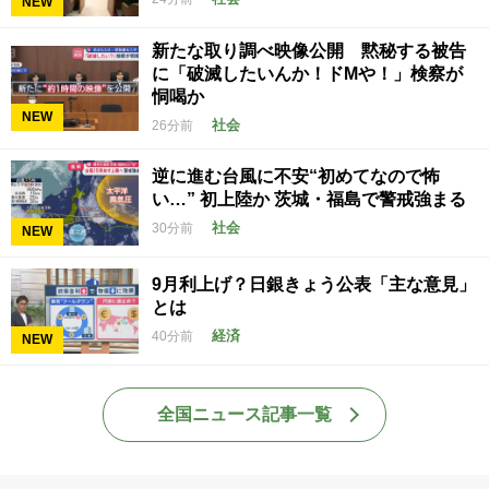
NEW
新たな取り調べ映像公開 黙秘する被告
に「破滅したいんか！ドMや！」検察が
恫喝か
NEW
社会
26分前
逆に進む台風に不安“初めてなので怖
い…” 初上陸か 茨城・福島で警戒強まる
社会
30分前
NEW
9月利上げ？日銀きょう公表「主な意見」
とは
経済
40分前
NEW
全国ニュース記事一覧