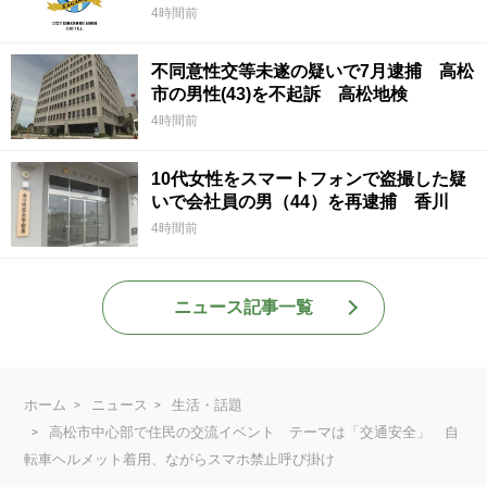
4時間前
不同意性交等未遂の疑いで7月逮捕 高松
市の男性(43)を不起訴 高松地検
4時間前
10代女性をスマートフォンで盗撮した疑
いで会社員の男（44）を再逮捕 香川
4時間前
ニュース記事一覧
ホーム
ニュース
生活・話題
高松市中心部で住民の交流イベント テーマは「交通安全」 自
転車ヘルメット着用、ながらスマホ禁止呼び掛け