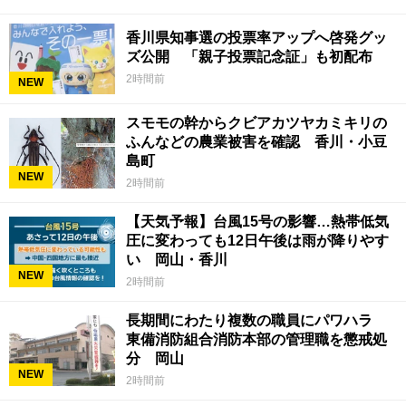
香川県知事選の投票率アップへ啓発グッ
ズ公開 「親子投票記念証」も初配布
2時間前
NEW
スモモの幹からクビアカツヤカミキリの
ふんなどの農業被害を確認 香川・小豆
島町
NEW
2時間前
【天気予報】台風15号の影響…熱帯低気
圧に変わっても12日午後は雨が降りやす
い 岡山・香川
NEW
2時間前
長期間にわたり複数の職員にパワハラ
東備消防組合消防本部の管理職を懲戒処
分 岡山
NEW
2時間前