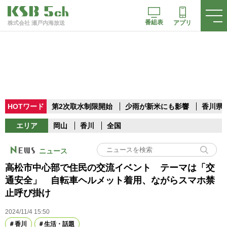
番組表
アプリ
株式会社 瀬戸内海放送
HOTワード
第2次取水制限開始
少雨が新米にも影響
香川県
エリア
岡山
香川
全国
ニュース
高松市中心部で住民の交流イベント テーマは「交
通安全」 自転車ヘルメット着用、ながらスマホ禁
止呼び掛け
2024/11/4 15:50
香川
生活・話題