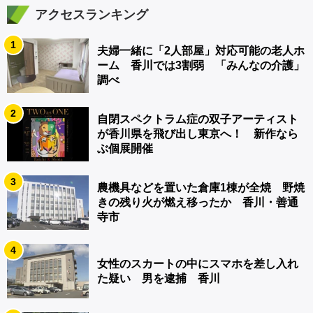
アクセスランキング
1
夫婦一緒に「2人部屋」対応可能の老人ホ
ーム 香川では3割弱 「みんなの介護」
調べ
2
自閉スペクトラム症の双子アーティスト
が香川県を飛び出し東京へ！ 新作なら
ぶ個展開催
3
農機具などを置いた倉庫1棟が全焼 野焼
きの残り火が燃え移ったか 香川・善通
寺市
4
女性のスカートの中にスマホを差し入れ
た疑い 男を逮捕 香川