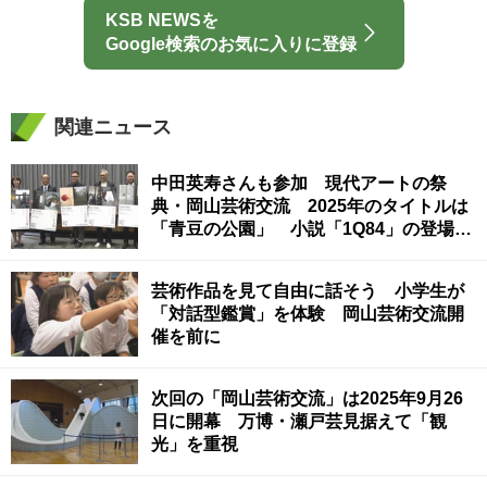
KSB NEWSを
Google検索のお気に入りに登録
関連ニュース
中田英寿さんも参加 現代アートの祭
典・岡山芸術交流 2025年のタイトルは
「青豆の公園」 小説「1Q84」の登場人
物に由来
芸術作品を見て自由に話そう 小学生が
「対話型鑑賞」を体験 岡山芸術交流開
催を前に
次回の「岡山芸術交流」は2025年9月26
日に開幕 万博・瀬戸芸見据えて「観
光」を重視