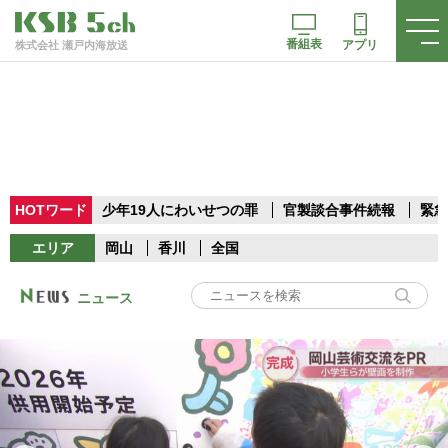
番組表
アプリ
株式会社 瀬戸内海放送
HOTワード
少年19人にわいせつの罪
官製談合事件続報
緊急
エリア
岡山
香川
全国
ニュース