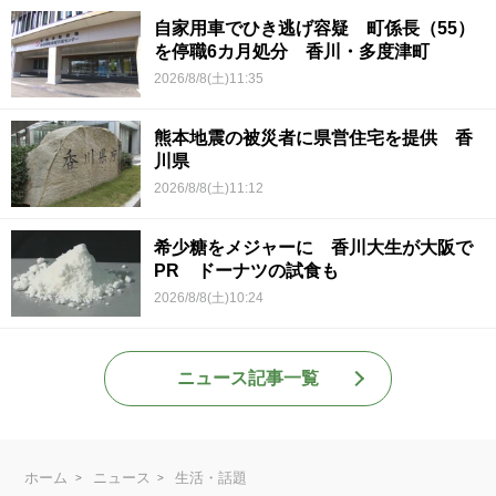
自家用車でひき逃げ容疑 町係長（55）
を停職6カ月処分 香川・多度津町
2026/8/8(土)11:35
熊本地震の被災者に県営住宅を提供 香
川県
2026/8/8(土)11:12
希少糖をメジャーに 香川大生が大阪で
PR ドーナツの試食も
2026/8/8(土)10:24
ニュース記事一覧
ホーム
ニュース
生活・話題