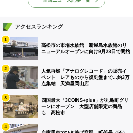
全国ニュース記事一覧
アクセスランキング
1
高松市の市場水族館 新屋島水族館のリ
ニューアルオープンに向け9月28日で閉館
2
人気再燃「アナログレコード」の販売イ
ベント レアものから復刻盤まで…約3万
点集結 天満屋岡山店
3
四国最大「3COINS+plus」が丸亀町グリ
ーンにオープン 大型店舗限定の商品
も 高松市
4
自家用車でひき逃げ容疑 町係長（55）