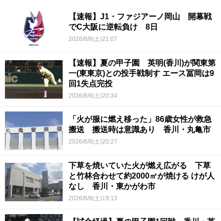
【速報】J1・ファジアーノ岡山 開幕戦
でC大阪に逆転負け 8日
2026/8/8(土)21:07
【速報】夏の甲子園 英明(香川)が関東第
一(東東京)との投手戦制す エース冨岡は9
回1失点完投
2026/8/8(土)20:34
「火が服に燃え移った」86歳女性が救急
搬送 搬送時は意識あり 香川・丸亀市
2026/8/8(土)20:27
下草を焼いていた火が燃え広がる 下草
と竹林合わせて約2000㎡が焼ける けが人
なし 香川・東かがわ市
2026/8/8(土)19:13