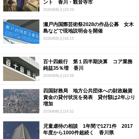
ント 香川・観音寺市
2026/8/8(土)16:29
瀬戸内国際芸術祭2028の作品公募 女木
島などで現地説明会を開催
2026/8/8(土)16:15
百十四銀行 第１四半期決算 コア業務
純益35％増 香川
2026/8/8(土)15:59
四国財務局 地方公共団体への財政融資
資金の貸付状況を発表 貸付額は2年ぶり
増加
2026/8/8(土)14:32
児童虐待の相談 1年間で1271件 2017
年度から1000件超続く 香川県