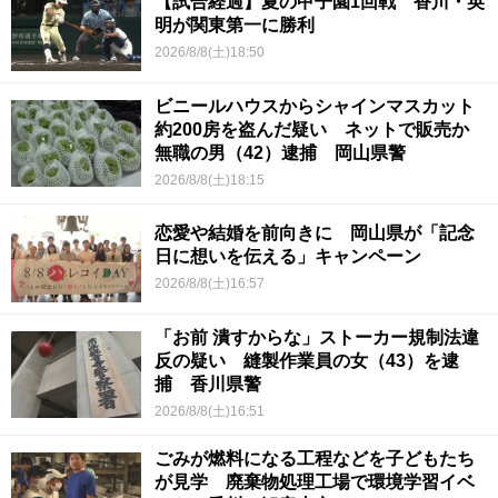
【試合経過】夏の甲子園1回戦 香川・英
明が関東第一に勝利
2026/8/8(土)18:50
ビニールハウスからシャインマスカット
約200房を盗んだ疑い ネットで販売か
無職の男（42）逮捕 岡山県警
2026/8/8(土)18:15
恋愛や結婚を前向きに 岡山県が「記念
日に想いを伝える」キャンペーン
2026/8/8(土)16:57
「お前 潰すからな」ストーカー規制法違
反の疑い 縫製作業員の女（43）を逮
捕 香川県警
2026/8/8(土)16:51
ごみが燃料になる工程などを子どもたち
が見学 廃棄物処理工場で環境学習イベ