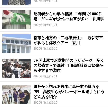
2026/8/8(土)12:31
配偶者からの暴力相談 1年間で1000件
超 30～40代女性の被害が多い 香川県
2026/8/8(土)12:21
都市と地方の「二地域居住」 観音寺市
が暮らし体験ツアー 香川
2026/8/8(土)12:15
JR岡山駅でお盆期間の下りピーク 多く
の帰省客らで混雑 山陽新幹線は始発か
ら夕方まで満席
2026/8/8(土)12:11
県外から訪れる若者に高松市の魅力を
PR 高校生らがバレーボール選手らにう
どん店を紹介
2026/8/8(土)12:10