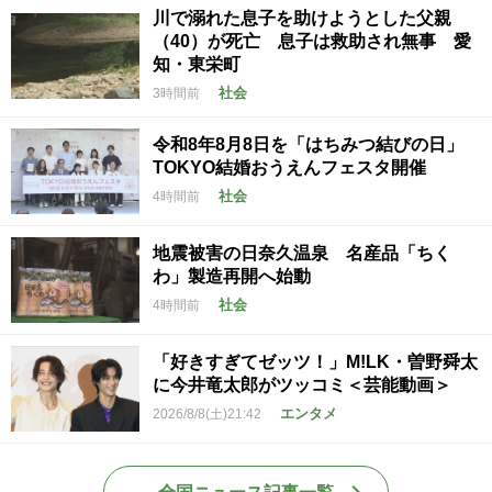
川で溺れた息子を助けようとした父親
（40）が死亡 息子は救助され無事 愛
知・東栄町
社会
3時間前
令和8年8月8日を「はちみつ結びの日」
TOKYO結婚おうえんフェスタ開催
社会
4時間前
地震被害の日奈久温泉 名産品「ちく
わ」製造再開へ始動
社会
4時間前
「好きすぎてゼッツ！」M!LK・曽野舜太
に今井竜太郎がツッコミ＜芸能動画＞
エンタメ
2026/8/8(土)21:42