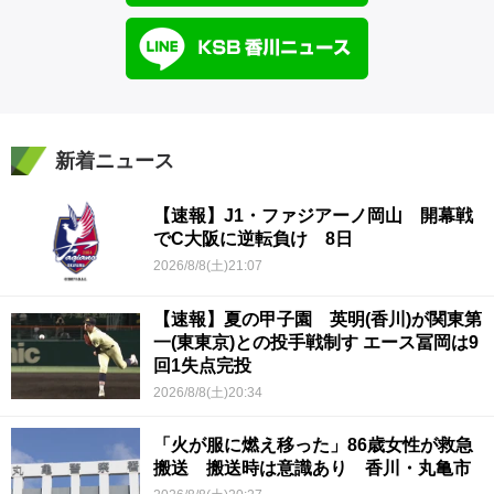
新着ニュース
【速報】J1・ファジアーノ岡山 開幕戦
でC大阪に逆転負け 8日
2026/8/8(土)21:07
【速報】夏の甲子園 英明(香川)が関東第
一(東東京)との投手戦制す エース冨岡は9
回1失点完投
2026/8/8(土)20:34
「火が服に燃え移った」86歳女性が救急
搬送 搬送時は意識あり 香川・丸亀市