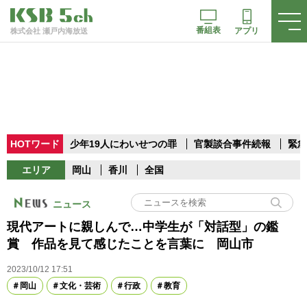
番組表
アプリ
株式会社 瀬戸内海放送
HOTワード
少年19人にわいせつの罪
官製談合事件続報
緊急
エリア
岡山
香川
全国
ニュース
現代アートに親しんで…中学生が「対話型」の鑑
賞 作品を見て感じたことを言葉に 岡山市
2023/10/12 17:51
岡山
文化・芸術
行政
教育