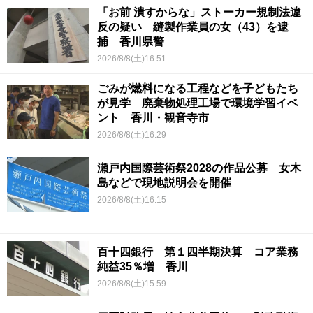
「お前 潰すからな」ストーカー規制法違
反の疑い 縫製作業員の女（43）を逮
捕 香川県警
2026/8/8(土)16:51
ごみが燃料になる工程などを子どもたち
が見学 廃棄物処理工場で環境学習イベ
ント 香川・観音寺市
2026/8/8(土)16:29
瀬戸内国際芸術祭2028の作品公募 女木
島などで現地説明会を開催
2026/8/8(土)16:15
百十四銀行 第１四半期決算 コア業務
純益35％増 香川
2026/8/8(土)15:59