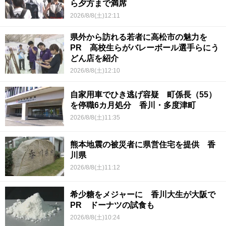
ら夕方まで満席
2026/8/8(土)12:11
県外から訪れる若者に高松市の魅力を
PR 高校生らがバレーボール選手らにう
どん店を紹介
2026/8/8(土)12:10
自家用車でひき逃げ容疑 町係長（55）
を停職6カ月処分 香川・多度津町
2026/8/8(土)11:35
熊本地震の被災者に県営住宅を提供 香
川県
2026/8/8(土)11:12
希少糖をメジャーに 香川大生が大阪で
PR ドーナツの試食も
2026/8/8(土)10:24