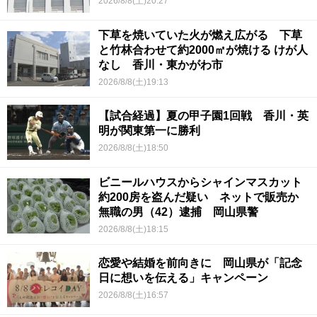
2026/8/8(土)20:27
下草を焼いていた火が燃え広がる 下草
と竹林合わせて約2000㎡が焼ける けが人
なし 香川・東かがわ市
2026/8/8(土)19:13
【試合経過】夏の甲子園1回戦 香川・英
明が関東第一に勝利
2026/8/8(土)18:50
ビニールハウスからシャインマスカット
約200房を盗んだ疑い ネットで販売か
無職の男（42）逮捕 岡山県警
2026/8/8(土)18:15
恋愛や結婚を前向きに 岡山県が「記念
日に想いを伝える」キャンペーン
2026/8/8(土)16:57