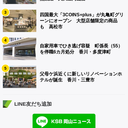
3
四国最大「3COINS+plus」が丸亀町グリ
ーンにオープン 大型店舗限定の商品
も 高松市
4
自家用車でひき逃げ容疑 町係長（55）
を停職6カ月処分 香川・多度津町
5
父母ケ浜近くに新しいリノベーションホ
テルが誕生 香川・三豊市
LINE友だち追加