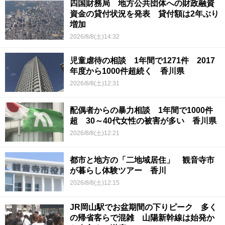
四国財務局 地方公共団体への財政融資
資金の貸付状況を発表 貸付額は2年ぶり
増加
2026/8/8(土)14:32
児童虐待の相談 1年間で1271件 2017
年度から1000件超続く 香川県
2026/8/8(土)12:31
配偶者からの暴力相談 1年間で1000件
超 30～40代女性の被害が多い 香川県
2026/8/8(土)12:21
都市と地方の「二地域居住」 観音寺市
が暮らし体験ツアー 香川
2026/8/8(土)12:15
JR岡山駅でお盆期間の下りピーク 多く
の帰省客らで混雑 山陽新幹線は始発か