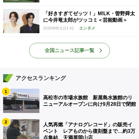
「好きすぎてゼッツ！」M!LK・曽野舜太
に今井竜太郎がツッコミ＜芸能動画＞
エンタメ
2026/8/8(土)21:42
全国ニュース記事一覧
アクセスランキング
1
高松市の市場水族館 新屋島水族館のリ
ニューアルオープンに向け9月28日で閉館
2
人気再燃「アナログレコード」の販売イ
ベント レアものから復刻盤まで…約3万
点集結 天満屋岡山店