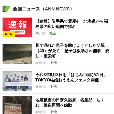
全国ニュース（ANN NEWS）
【速報】岩手県で震度4 北海道から福
島県の広い範囲で揺れ
社会
48分前
NEW
川で溺れた息子を助けようとした父親
（40）が死亡 息子は救助され無事 愛
知・東栄町
社会
3時間前
令和8年8月8日を「はちみつ結びの日」
TOKYO結婚おうえんフェスタ開催
社会
4時間前
地震被害の日奈久温泉 名産品「ちく
わ」製造再開へ始動
社会
4時間前