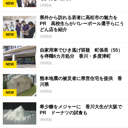
NEW
1時間前
県外から訪れる若者に高松市の魅力を
PR 高校生らがバレーボール選手らにう
どん店を紹介
NEW
1時間前
自家用車でひき逃げ容疑 町係長（55）
を停職6カ月処分 香川・多度津町
2時間前
NEW
熊本地震の被災者に県営住宅を提供 香
川県
2時間前
NEW
希少糖をメジャーに 香川大生が大阪で
PR ドーナツの試食も
3時間前