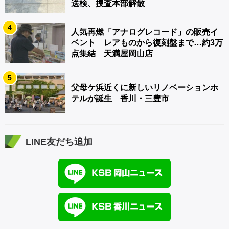
送検、捜査本部解散
4
人気再燃「アナログレコード」の販売イ
ベント レアものから復刻盤まで…約3万
点集結 天満屋岡山店
5
父母ケ浜近くに新しいリノベーションホ
テルが誕生 香川・三豊市
LINE友だち追加