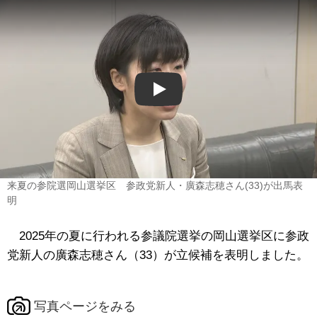
Play
来夏の参院選岡山選挙区 参政党新人・廣森志穂さん(33)が出馬表
明
2025年の夏に行われる参議院選挙の岡山選挙区に参政
党新人の廣森志穂さん（33）が立候補を表明しました。
写真ページをみる