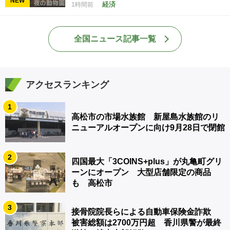
NEW
経済
1時間前
全国ニュース記事一覧
アクセスランキング
1
高松市の市場水族館 新屋島水族館のリ
ニューアルオープンに向け9月28日で閉館
2
四国最大「3COINS+plus」が丸亀町グリ
ーンにオープン 大型店舗限定の商品
も 高松市
3
接骨院院長らによる自動車保険金詐欺
被害総額は2700万円超 香川県警が最終