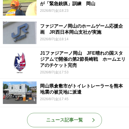
が「緊急銃猟」訓練 岡山
2026/8/7(金)18:23
ファジアーノ岡山のホームゲーム応援企
画 JR西日本岡山支社が実施
2026/8/7(金)18:14
J1ファジアーノ岡山 JFE晴れの国スタ
ジアムで開催の第2節長崎戦 ホームエリ
アのチケット完売
2026/8/7(金)17:53
岡山県倉敷市がトイレトレーラーを熊本
地震の被災地に派遣
2026/8/7(金)17:45
ニュース記事一覧