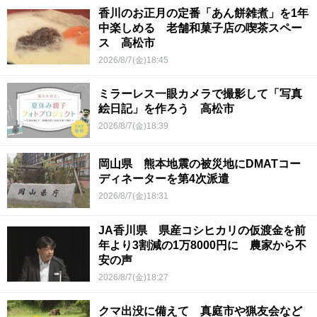
香川のお正月の定番「あん餅雑煮」を1年
中楽しめる 老舗和菓子店の喫茶スペー
ス 高松市
2026/8/7(金)18:45
ミラーレス一眼カメラで撮影して「写真
絵日記」を作ろう 高松市
2026/8/7(金)18:39
岡山県 熊本地震の被災地にDMATコー
ディネーターを第4次派遣
2026/8/7(金)18:31
JA香川県 県産コシヒカリの仮渡金を前
年より3割減の1万8000円に 農家から不
安の声
2026/8/7(金)18:27
クマ出没に備えて 真庭市や猟友会など