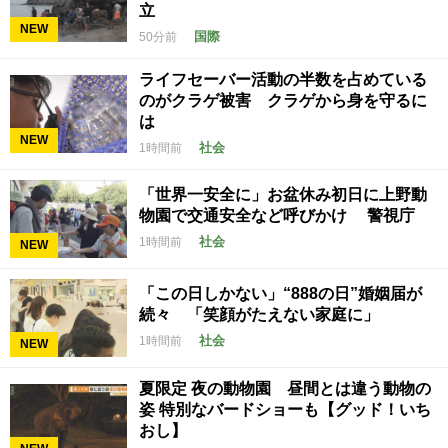
立
NEW
国際
50分前
ライフセーバー活動の半数を占めている
のがクラゲ被害 クラゲから身を守るに
は
NEW
社会
1時間前
「世界一安全に」お盆休み初日に上野動
物園で交通安全など呼びかけ 警視庁
社会
1時間前
NEW
「この日しかない」“888の日”婚姻届が
続々 「笑顔がたえない家庭に」
社会
1時間前
NEW
夏限定 夜の動物園 昼間とは違う動物の
姿 特別なバードショーも【グッド！いち
おし】