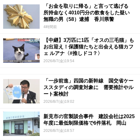
「お金を取りに帰る」と言って逃げる
所持金なく4010円分の飲食をした疑い
無職の男（58）逮捕 香川県警
4時間前
【中継】3万匹に1匹「オスの三毛猫」も
お出迎え！保護猫たちと出会える猫カフ
ェ ルアナ〈#推しドコ？〉
2026/8/7(金)19:54
「一歩前進」四国の新幹線 国交省ケー
ススタディの調査対象に 需要推計やル
ート案検討
2026/8/7(金)19:02
新見市の官製談合事件 建設会社は2025
年度に最低制限価格で6件落札 岡山
2026/8/7(金)18:57