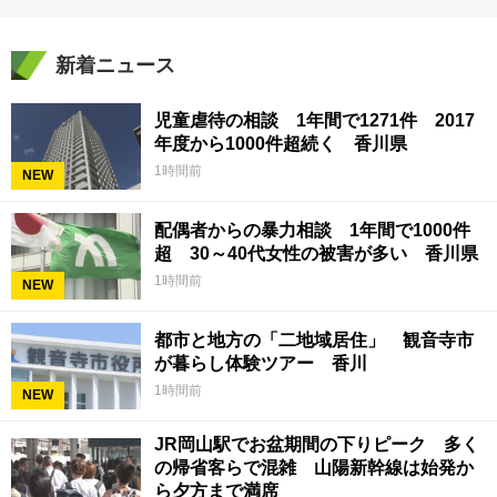
新着ニュース
児童虐待の相談 1年間で1271件 2017
年度から1000件超続く 香川県
1時間前
NEW
配偶者からの暴力相談 1年間で1000件
超 30～40代女性の被害が多い 香川県
1時間前
NEW
都市と地方の「二地域居住」 観音寺市
が暮らし体験ツアー 香川
1時間前
NEW
JR岡山駅でお盆期間の下りピーク 多く
の帰省客らで混雑 山陽新幹線は始発か
ら夕方まで満席