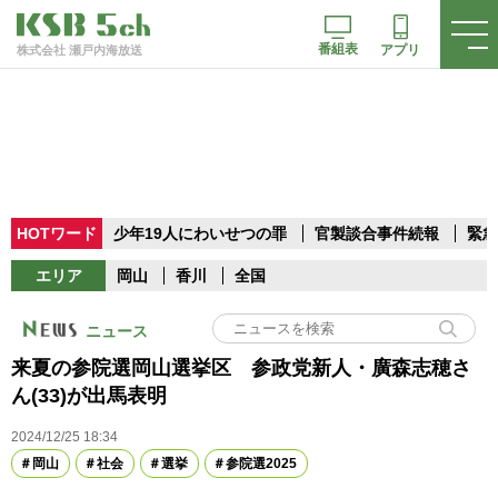
番組表
アプリ
株式会社 瀬戸内海放送
HOTワード
少年19人にわいせつの罪
官製談合事件続報
緊急
エリア
岡山
香川
全国
ニュース
来夏の参院選岡山選挙区 参政党新人・廣森志穂さ
ん(33)が出馬表明
2024/12/25 18:34
岡山
社会
選挙
参院選2025