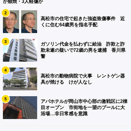
が類焼・3人軽傷か
2
高松市の住宅で起きた強盗致傷事件 近
くに住む64歳男を指名手配
3
ガソリン代金を払わずに給油 詐欺と詐
欺未遂の疑いで72歳の男を逮捕 香川県
警
4
高松市の動物病院で火事 レントゲン器
具が焼ける けが人なし
5
アパホテルが岡山市中心部の激戦区に2棟
目オープン 市街地を一望のプールに大
浴場…非日常感を意識