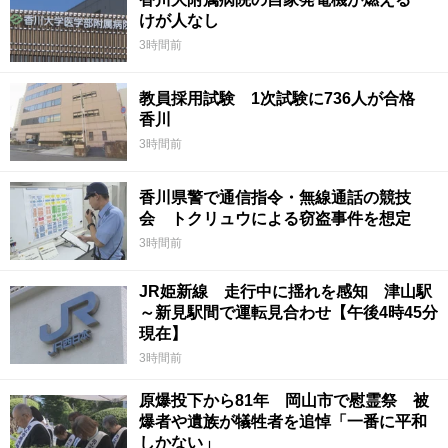
けが人なし
3時間前
教員採用試験 1次試験に736人が合格
香川
3時間前
香川県警で通信指令・無線通話の競技
会 トクリュウによる窃盗事件を想定
3時間前
JR姫新線 走行中に揺れを感知 津山駅
～新見駅間で運転見合わせ【午後4時45分
現在】
3時間前
原爆投下から81年 岡山市で慰霊祭 被
爆者や遺族が犠牲者を追悼「一番に平和
しかない」