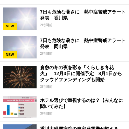
7日も危険な暑さに 熱中症警戒アラート
発表 香川県
2時間前
NEW
7日も危険な暑さに 熱中症警戒アラート
発表 岡山県
2時間前
NEW
倉敷の冬の夜を彩る「くらしき冬花
火」 12月3日に開催予定 8月1日から
クラウドファンディングも開始
3時間前
ホテル選びで重視するのは？【みんなに
聞いてみた】
3時間前
香川大附属病院の自家発電機が燃える