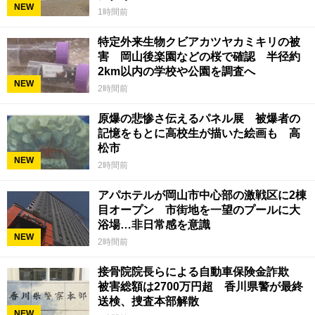
NEW
1時間前
特定外来生物クビアカツヤカミキリの被
害 岡山後楽園などの桜で確認 半径約
2km以内の学校や公園を調査へ
NEW
2時間前
原爆の悲惨さ伝えるパネル展 被爆者の
記憶をもとに高校生が描いた絵画も 高
松市
NEW
2時間前
アパホテルが岡山市中心部の激戦区に2棟
目オープン 市街地を一望のプールに大
浴場…非日常感を意識
NEW
2時間前
接骨院院長らによる自動車保険金詐欺
被害総額は2700万円超 香川県警が最終
送検、捜査本部解散
NEW