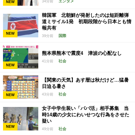
エンタメ
34分前
NEW
韓国軍 北朝鮮が発射したのは短距離弾
道ミサイル1発 初期段階から日本とも情
報共有
NEW
国際
39分前
熊本県熊本で震度4 津波の心配なし
社会
41分前
NEW
【関東の天気】あす暦は秋だけど…猛暑
日迫る暑さ
社会
43分前
NEW
女子中学生装い「パパ活」相手募集 当
時14歳の少女にわいせつな行為をさせた
疑い
NEW
社会
49分前