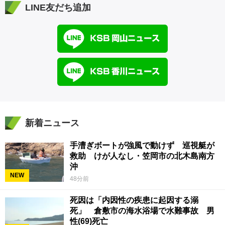
LINE友だち追加
新着ニュース
手漕ぎボートが強風で動けず 巡視艇が
救助 けが人なし・笠岡市の北木島南方
沖
NEW
48分前
死因は「内因性の疾患に起因する溺
死」 倉敷市の海水浴場で水難事故 男
性(69)死亡