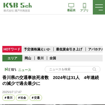
番組表
アプリ
株式会社 瀬戸内海放送
HOTワード
予定価格漏えいか
最低賃金引き上げ
アパホテル
エリア
岡山
香川
全国
ニュース
香川県の交通事故死者数 2024年は31人 4年連続
の減少で過去最少に
2025/1/7 17:47
香川
社会
交通