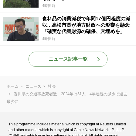
4時間前
食料品の消費減税で年間17億円程度の減
収…高松市長が地方財政への影響を懸念
「確実な代替財源の確保、穴埋めを」
4時間前
ニュース記事一覧
ホーム
ニュース
社会
香川県の交通事故死者数 2024年は31人 4年連続の減少で過去
最少に
This programme includes material which is copyright of Reuters Limited
and
other material which is copyright of Cable News Network LP, LLLP
(CNN) and
which may be captioned in each text. All rights reserved.