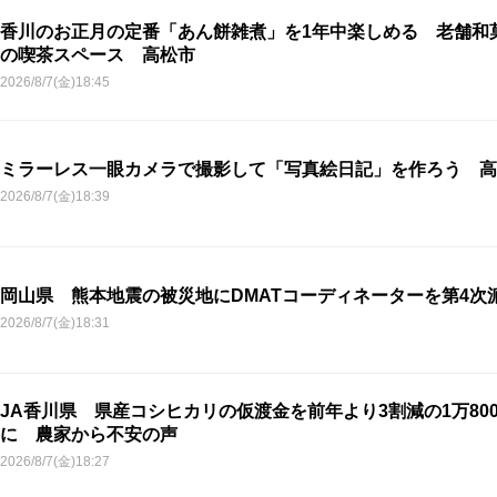
香川のお正月の定番「あん餅雑煮」を1年中楽しめる 老舗和
の喫茶スペース 高松市
2026/8/7(金)18:45
ミラーレス一眼カメラで撮影して「写真絵日記」を作ろう 高
2026/8/7(金)18:39
岡山県 熊本地震の被災地にDMATコーディネーターを第4次
2026/8/7(金)18:31
JA香川県 県産コシヒカリの仮渡金を前年より3割減の1万800
に 農家から不安の声
2026/8/7(金)18:27