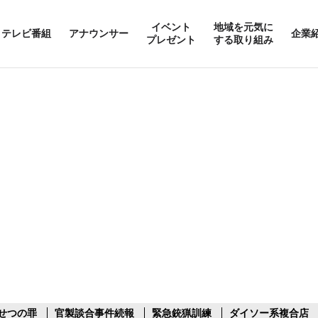
イベント
地域を元気に
テレビ番組
アナウンサー
企業
プレゼント
する取り組み
せつの罪
官製談合事件続報
緊急銃猟訓練
ダイソー系複合店