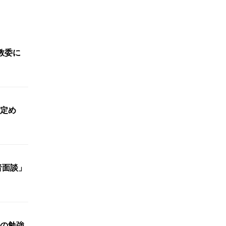
教委に
定め
者面談」
の勉強