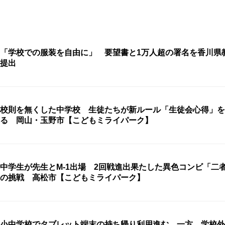
「学校での服装を自由に」 要望書と1万人超の署名を香川県
提出
校則を無くした中学校 生徒たちが新ルール「生徒会心得」を
る 岡山・玉野市【こどもミライパーク】
中学生が先生とM-1出場 2回戦進出果たした異色コンビ「二
の挑戦 高松市【こどもミライパーク】
小中学校でタブレット端末の持ち帰り利用進む 一方、学校外