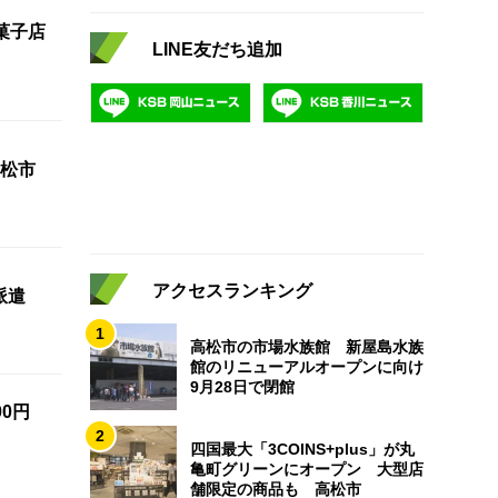
菓子店
LINE友だち追加
松市
アクセスランキング
派遣
1
高松市の市場水族館 新屋島水族
館のリニューアルオープンに向け
9月28日で閉館
0円
2
四国最大「3COINS+plus」が丸
亀町グリーンにオープン 大型店
舗限定の商品も 高松市