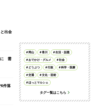
ちと出会
岡山
香川
生活・話題
に 需
おでかけ・グルメ
社会
どうぶつ
行政
科学・医療
交通
文化・芸術
ほっとマルシェ
で6件落
タグ一覧はこちら