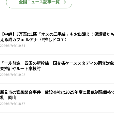
全国ニュース記事一覧
【中継】3万匹に1匹「オスの三毛猫」もお出迎え！保護猫た
える猫カフェ ルアナ〈#推しドコ？〉
2026/8/7(金)19:54
「一歩前進」四国の新幹線 国交省ケーススタディの調査対象
要推計やルート案検討
2026/8/7(金)19:02
新見市の官製談合事件 建設会社は2025年度に最低制限価格
札 岡山
2026/8/7(金)18:57