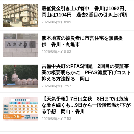
最低賃金引き上げ答申 香川は1092円、
岡山は1104円 過去2番目の引き上げ額
2026/8/6(木)18:09
熊本地震の被災者に市営住宅を無償提
供 香川・丸亀市
2026/8/6(木)18:03
吉備中央町のPFAS問題 2回目の実証事
業の概要明らかに PFAS濃度下げコスト
抑える方法探る 岡山
2026/8/6(木)17:57
【天気予報】7日は立秋 8日までは危険
な暑さ続くも…9日から一段階気温が下が
る予想 岡山・香川
2026/8/6(木)17:53