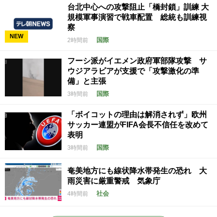
台北中心への攻撃阻止「橋封鎖」訓練 大
規模軍事演習で戦車配置 総統も訓練視
察
NEW
国際
2時間前
フーシ派がイエメン政府軍部隊攻撃 サ
ウジアラビアが支援で「攻撃激化の準
備」と主張
国際
3時間前
「ボイコットの理由は解消されず」欧州
サッカー連盟がFIFA会長不信任を改めて
表明
国際
3時間前
奄美地方にも線状降水帯発生の恐れ 大
雨災害に厳重警戒 気象庁
社会
4時間前