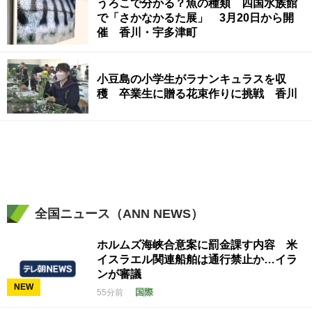
うろこで分かる？魚の種類 四国水族館
で「さかなかるた展」 3月20日から開
催 香川・宇多津町
小豆島の小学生がラナンキュラスを収
穫 卒業生に贈る花束作りに挑戦 香川
全国ニュース（ANN NEWS）
ホルムズ海峡合意案に罰金課す内容 米
イスラエル関連船舶は通行禁止か…イラ
ンが審議
NEW
国際
55分前