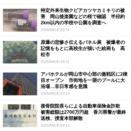
特定外来生物クビアカツヤカミキリの被
害 岡山後楽園などの桜で確認 半径約
2km以内の学校や公園を調査へ
2026/8/6(木)18:33
原爆の悲惨さ伝えるパネル展 被爆者の
記憶をもとに高校生が描いた絵画も 高
松市
2026/8/6(木)18:31
アパホテルが岡山市中心部の激戦区に2棟
目オープン 市街地を一望のプールに大
浴場…非日常感を意識
2026/8/6(木)18:13
接骨院院長らによる自動車保険金詐欺
被害総額は2700万円超 香川県警が最終
送検、捜査本部解散
2026/8/6(木)18:12