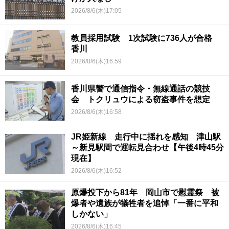
2026/8/6(木)17:05
教員採用試験 1次試験に736人が合格
香川
2026/8/6(木)16:59
香川県警で通信指令・無線通話の競技
会 トクリュウによる窃盗事件を想定
2026/8/6(木)16:58
JR姫新線 走行中に揺れを感知 津山駅
～新見駅間で運転見合わせ【午後4時45分
現在】
2026/8/6(木)16:52
原爆投下から81年 岡山市で慰霊祭 被
爆者や遺族が犠牲者を追悼「一番に平和
しかない」
2026/8/6(木)16:45