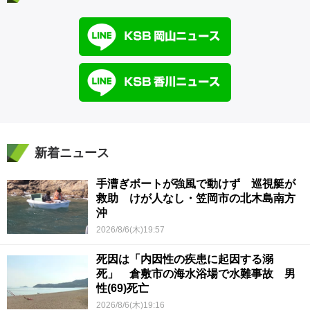
新着ニュース
手漕ぎボートが強風で動けず 巡視艇が
救助 けが人なし・笠岡市の北木島南方
沖
2026/8/6(木)19:57
死因は「内因性の疾患に起因する溺
死」 倉敷市の海水浴場で水難事故 男
性(69)死亡
2026/8/6(木)19:16