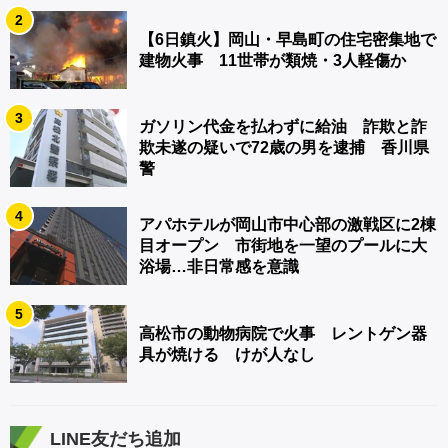
2
【6日鎮火】岡山・早島町の住宅密集地で
建物火事 11世帯が類焼・3人軽傷か
3
ガソリン代金を払わずに給油 詐欺と詐
欺未遂の疑いで72歳の男を逮捕 香川県
警
4
アパホテルが岡山市中心部の激戦区に2棟
目オープン 市街地を一望のプールに大
浴場…非日常感を意識
5
高松市の動物病院で火事 レントゲン器
具が焼ける けが人なし
LINE友だち追加