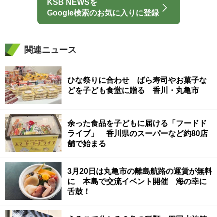
KSB NEWSを
Google検索のお気に入りに登録
関連ニュース
ひな祭りに合わせ ばら寿司やお菓子な
どを子ども食堂に贈る 香川・丸亀市
余った食品を子どもに届ける「フードド
ライブ」 香川県のスーパーなど約80店
舗で始まる
3月20日は丸亀市の離島航路の運賃が無料
に 本島で交流イベント開催 海の幸に
舌鼓！