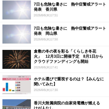
7日も危険な暑さに 熱中症警戒アラート
発表 香川県
2026/8/6(木)17:51
7日も危険な暑さに 熱中症警戒アラート
発表 岡山県
2026/8/6(木)17:50
倉敷の冬の夜を彩る「くらしき冬花
火」 12月3日に開催予定 8月1日から
クラウドファンディングも開始
2026/8/6(木)17:41
ホテル選びで重視するのは？【みんなに
聞いてみた】
2026/8/6(木)17:30
香川大附属病院の自家発電機が燃える
けが人なし