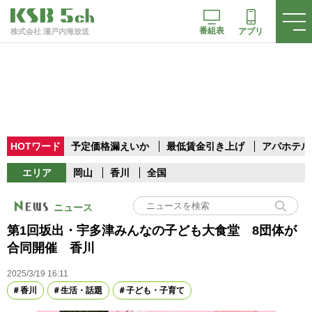
番組表
アプリ
株式会社 瀬戸内海放送
HOTワード
予定価格漏えいか
最低賃金引き上げ
アパホテル
エリア
岡山
香川
全国
ニュース
第1回坂出・宇多津みんなの子ども大食堂 8団体が
合同開催 香川
2025/3/19 16:11
香川
生活・話題
子ども・子育て