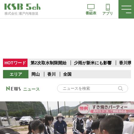
番組表
アプリ
株式会社 瀬戸内海放送
HOTワード
第2次取水制限開始
少雨が新米にも影響
香川県
エリア
岡山
香川
全国
ニュース