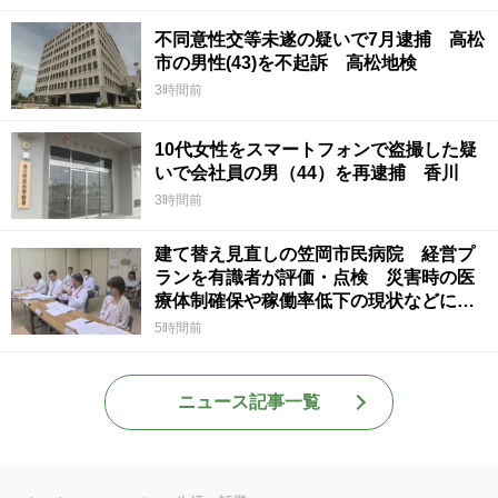
不同意性交等未遂の疑いで7月逮捕 高松
市の男性(43)を不起訴 高松地検
3時間前
10代女性をスマートフォンで盗撮した疑
いで会社員の男（44）を再逮捕 香川
3時間前
建て替え見直しの笠岡市民病院 経営プ
ランを有識者が評価・点検 災害時の医
療体制確保や稼働率低下の現状などに意
見 岡山
5時間前
ニュース記事一覧