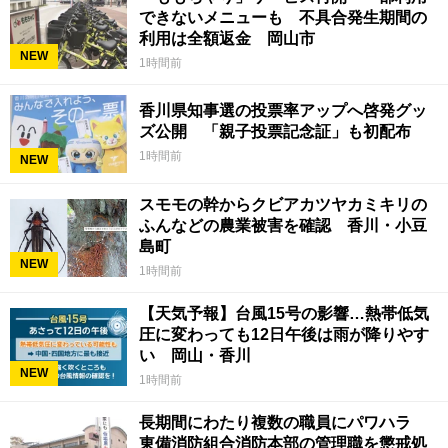
できないメニューも 不具合発生期間の
利用は全額返金 岡山市
NEW
1時間前
香川県知事選の投票率アップへ啓発グッ
ズ公開 「親子投票記念証」も初配布
1時間前
NEW
スモモの幹からクビアカツヤカミキリの
ふんなどの農業被害を確認 香川・小豆
島町
NEW
1時間前
【天気予報】台風15号の影響…熱帯低気
圧に変わっても12日午後は雨が降りやす
い 岡山・香川
NEW
1時間前
長期間にわたり複数の職員にパワハラ
東備消防組合消防本部の管理職を懲戒処