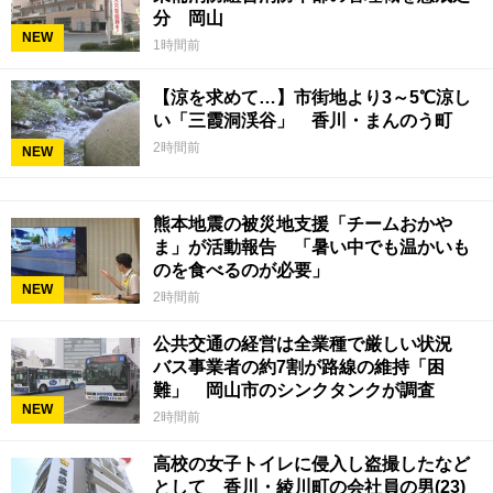
分 岡山
NEW
1時間前
【涼を求めて…】市街地より3～5℃涼し
い「三霞洞渓谷」 香川・まんのう町
2時間前
NEW
熊本地震の被災地支援「チームおかや
ま」が活動報告 「暑い中でも温かいも
のを食べるのが必要」
NEW
2時間前
公共交通の経営は全業種で厳しい状況
バス事業者の約7割が路線の維持「困
難」 岡山市のシンクタンクが調査
NEW
2時間前
高校の女子トイレに侵入し盗撮したなど
として 香川・綾川町の会社員の男(23)