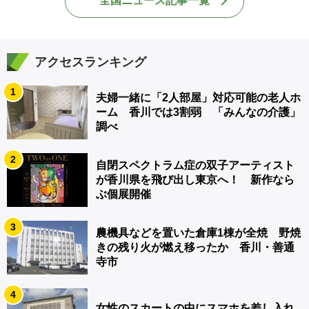
全国ニュース記事一覧
アクセスランキング
1
夫婦一緒に「2人部屋」対応可能の老人ホ
ーム 香川では3割弱 「みんなの介護」
調べ
2
自閉スペクトラム症の双子アーティスト
が香川県を飛び出し東京へ！ 新作なら
ぶ個展開催
3
農機具などを置いた倉庫1棟が全焼 野焼
きの残り火が燃え移ったか 香川・善通
寺市
4
女性のスカートの中にスマホを差し入れ