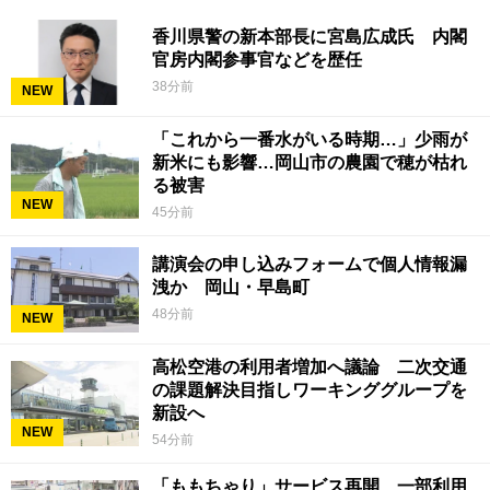
香川県警の新本部長に宮島広成氏 内閣
官房内閣参事官などを歴任
38分前
NEW
「これから一番水がいる時期…」少雨が
新米にも影響…岡山市の農園で穂が枯れ
る被害
NEW
45分前
講演会の申し込みフォームで個人情報漏
洩か 岡山・早島町
48分前
NEW
高松空港の利用者増加へ議論 二次交通
の課題解決目指しワーキンググループを
新設へ
NEW
54分前
「ももちゃり」サービス再開 一部利用