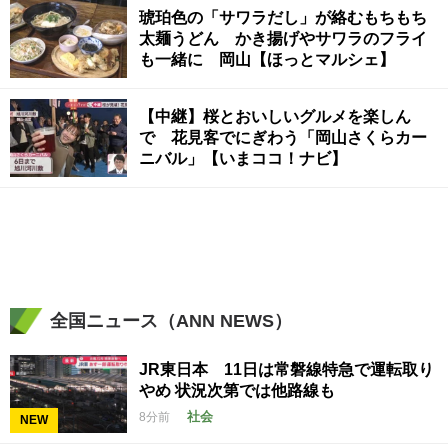
琥珀色の「サワラだし」が絡むもちもち
太麺うどん かき揚げやサワラのフライ
も一緒に 岡山【ほっとマルシェ】
【中継】桜とおいしいグルメを楽しん
で 花見客でにぎわう「岡山さくらカー
ニバル」【いまココ！ナビ】
全国ニュース（ANN NEWS）
JR東日本 11日は常磐線特急で運転取り
やめ 状況次第では他路線も
社会
8分前
NEW