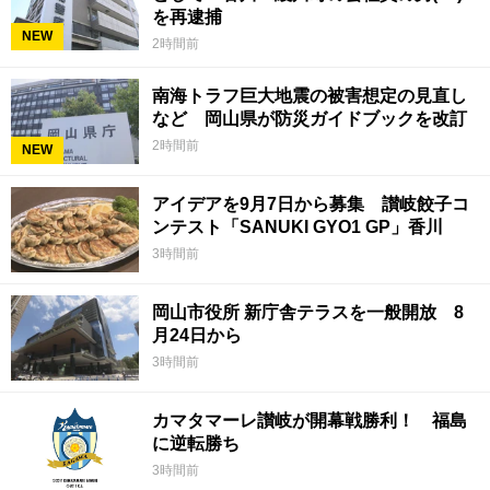
を再逮捕
NEW
2時間前
南海トラフ巨大地震の被害想定の見直し
など 岡山県が防災ガイドブックを改訂
2時間前
NEW
アイデアを9月7日から募集 讃岐餃子コ
ンテスト「SANUKI GYO1 GP」香川
3時間前
岡山市役所 新庁舎テラスを一般開放 8
月24日から
3時間前
カマタマーレ讃岐が開幕戦勝利！ 福島
に逆転勝ち
3時間前