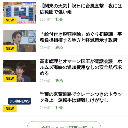
【関東の天気】祝日に台風直撃 夜には
広範囲で強い雨
社会
11分前
NEW
「給付付き税額控除」めぐり初協議 事
務負担指摘する地方と軽減策示す政府
経済
21分前
NEW
高市総理とオマーン国王が電話会談 ホ
ルムズ海峡の追加費用なしの安全航行求
める
NEW
政治
22分前
千葉の京葉道路でクレーンつきのトラッ
ク炎上 運転手は避難しけがなし
社会
24分前
NEW