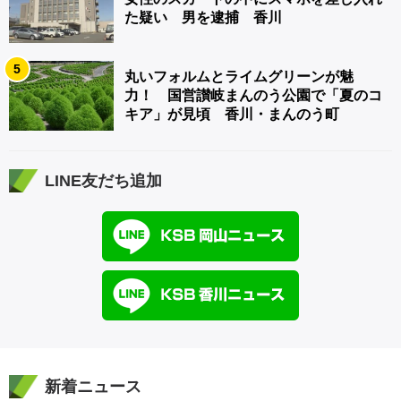
た疑い 男を逮捕 香川
5
丸いフォルムとライムグリーンが魅
力！ 国営讃岐まんのう公園で「夏のコ
キア」が見頃 香川・まんのう町
LINE友だち追加
新着ニュース