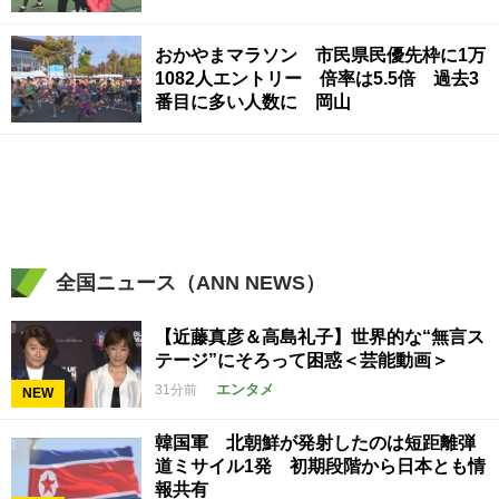
おかやまマラソン 市民県民優先枠に1万
1082人エントリー 倍率は5.5倍 過去3
番目に多い人数に 岡山
全国ニュース（ANN NEWS）
【近藤真彦＆高島礼子】世界的な“無言ス
テージ”にそろって困惑＜芸能動画＞
エンタメ
31分前
NEW
韓国軍 北朝鮮が発射したのは短距離弾
道ミサイル1発 初期段階から日本とも情
報共有