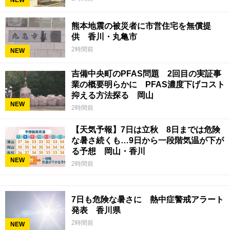
NEW
熊本地震の被災者に市営住宅を無償提
供 香川・丸亀市
2時間前
NEW
吉備中央町のPFAS問題 2回目の実証事
業の概要明らかに PFAS濃度下げコスト
抑える方法探る 岡山
NEW
2時間前
【天気予報】7日は立秋 8日までは危険
な暑さ続くも…9日から一段階気温が下が
る予想 岡山・香川
NEW
2時間前
7日も危険な暑さに 熱中症警戒アラート
発表 香川県
2時間前
NEW