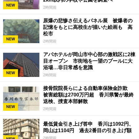
NEW
2時間前
原爆の悲惨さ伝えるパネル展 被爆者の
記憶をもとに高校生が描いた絵画も 高
松市
NEW
2時間前
アパホテルが岡山市中心部の激戦区に2棟
目オープン 市街地を一望のプールに大
浴場…非日常感を意識
NEW
2時間前
接骨院院長らによる自動車保険金詐欺
被害総額は2700万円超 香川県警が最終
送検、捜査本部解散
NEW
2時間前
最低賃金引き上げ答申 香川は1092円、
岡山は1104円 過去2番目の引き上げ額
2時間前