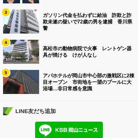
3
ガソリン代金を払わずに給油 詐欺と詐
欺未遂の疑いで72歳の男を逮捕 香川県
警
4
高松市の動物病院で火事 レントゲン器
具が焼ける けが人なし
5
アパホテルが岡山市中心部の激戦区に2棟
目オープン 市街地を一望のプールに大
浴場…非日常感を意識
LINE友だち追加