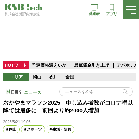
番組表
アプリ
株式会社 瀬戸内海放送
HOTワード
予定価格漏えいか
最低賃金引き上げ
アパホテル
エリア
岡山
香川
全国
ニュース
おかやまマラソン2025 申し込み者数がコロナ禍以
降では最多に 前回より約2000人増加
2025/5/21 19:06
岡山
スポーツ
生活・話題