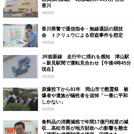
香川
3時間前
香川県警で通信指令・無線通話の競技
会 トクリュウによる窃盗事件を想定
3時間前
JR姫新線 走行中に揺れを感知 津山駅
～新見駅間で運転見合わせ【午後4時45分
現在】
3時間前
原爆投下から81年 岡山市で慰霊祭 被
爆者や遺族が犠牲者を追悼「一番に平和
しかない」
3時間前
食料品の消費減税で年間17億円程度の減
収…高松市長が地方財政への影響を懸念