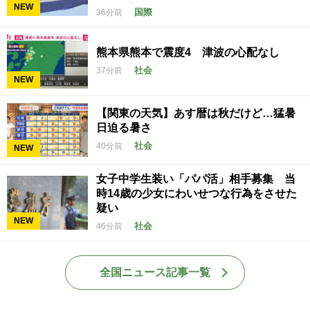
NEW
国際
36分前
熊本県熊本で震度4 津波の心配なし
社会
37分前
NEW
【関東の天気】あす暦は秋だけど…猛暑
日迫る暑さ
社会
40分前
NEW
女子中学生装い「パパ活」相手募集 当
時14歳の少女にわいせつな行為をさせた
疑い
NEW
社会
46分前
全国ニュース記事一覧