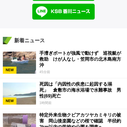
新着ニュース
手漕ぎボートが強風で動けず 巡視艇が
救助 けが人なし・笠岡市の北木島南方
沖
NEW
45分前
死因は「内因性の疾患に起因する溺
死」 倉敷市の海水浴場で水難事故 男
性(69)死亡
NEW
1時間前
特定外来生物クビアカツヤカミキリの被
害 岡山後楽園などの桜で確認 半径約
2km以内の学校や公園を調査へ