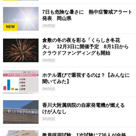
7日も危険な暑さに 熱中症警戒アラート
発表 岡山県
2時間前
NEW
倉敷の冬の夜を彩る「くらしき冬花
火」 12月3日に開催予定 8月1日から
クラウドファンディングも開始
3時間前
ホテル選びで重視するのは？【みんなに
聞いてみた】
3時間前
香川大附属病院の自家発電機が燃える
けが人なし
3時間前
教員採用試験 1次試験に736人が合格