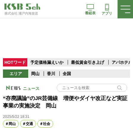
番組表
アプリ
株式会社 瀬戸内海放送
HOTワード
予定価格漏えいか
最低賃金引き上げ
アパホテル
エリア
岡山
香川
全国
ニュース
“存廃議論”のJR芸備線 増便やダイヤ改正など実証
事業の実施決定 岡山
2025/5/22 18:31
岡山
交通
社会