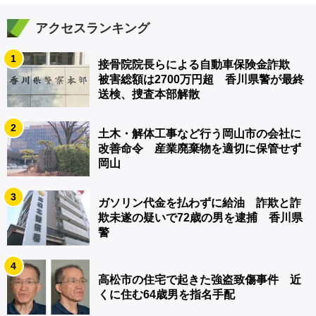
アクセスランキング
1
接骨院院長らによる自動車保険金詐欺
被害総額は2700万円超 香川県警が最終
送検、捜査本部解散
2
土木・解体工事など行う岡山市の会社に
改善命令 産業廃棄物を適切に保管せず
岡山
3
ガソリン代金を払わずに給油 詐欺と詐
欺未遂の疑いで72歳の男を逮捕 香川県
警
4
高松市の住宅で起きた強盗致傷事件 近
くに住む64歳男を指名手配