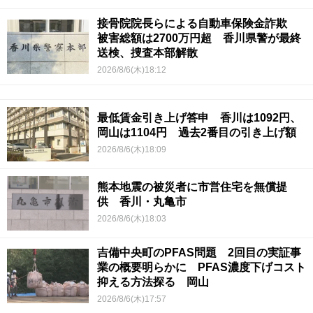
接骨院院長らによる自動車保険金詐欺
被害総額は2700万円超 香川県警が最終
送検、捜査本部解散
2026/8/6(木)18:12
最低賃金引き上げ答申 香川は1092円、
岡山は1104円 過去2番目の引き上げ額
2026/8/6(木)18:09
熊本地震の被災者に市営住宅を無償提
供 香川・丸亀市
2026/8/6(木)18:03
吉備中央町のPFAS問題 2回目の実証事
業の概要明らかに PFAS濃度下げコスト
抑える方法探る 岡山
2026/8/6(木)17:57