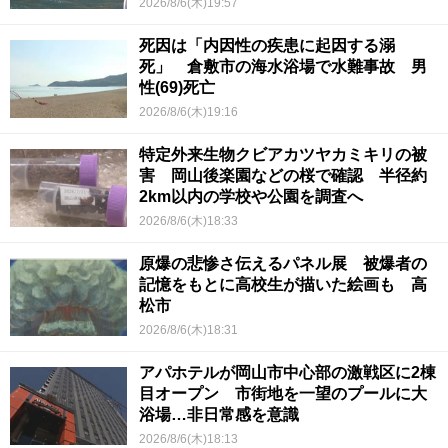
2026/8/6(木)19:57
死因は「内因性の疾患に起因する溺
死」 倉敷市の海水浴場で水難事故 男
性(69)死亡
2026/8/6(木)19:16
特定外来生物クビアカツヤカミキリの被
害 岡山後楽園などの桜で確認 半径約
2km以内の学校や公園を調査へ
2026/8/6(木)18:33
原爆の悲惨さ伝えるパネル展 被爆者の
記憶をもとに高校生が描いた絵画も 高
松市
2026/8/6(木)18:31
アパホテルが岡山市中心部の激戦区に2棟
目オープン 市街地を一望のプールに大
浴場…非日常感を意識
2026/8/6(木)18:13