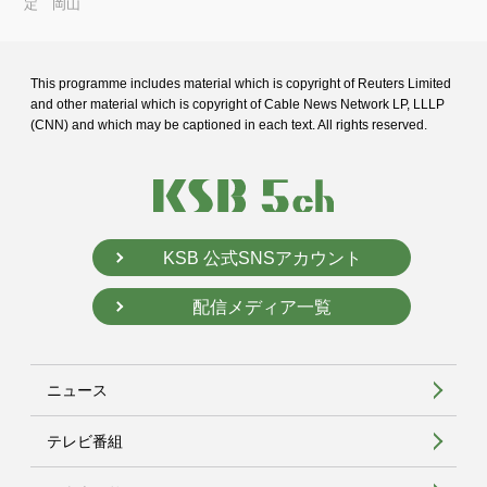
定 岡山
This programme includes material which is copyright of Reuters Limited
and
other material which is copyright of Cable News Network LP, LLLP
(CNN) and
which may be captioned in each text. All rights reserved.
KSB 公式SNSアカウント
配信メディア一覧
ニュース
テレビ番組