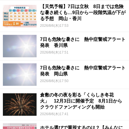
【天気予報】7日は立秋 8日までは危険
な暑さ続くも…9日から一段階気温が下が
る予想 岡山・香川
2026/8/6(木)17:53
7日も危険な暑さに 熱中症警戒アラート
発表 香川県
2026/8/6(木)17:51
7日も危険な暑さに 熱中症警戒アラート
発表 岡山県
2026/8/6(木)17:50
倉敷の冬の夜を彩る「くらしき冬花
火」 12月3日に開催予定 8月1日から
クラウドファンディングも開始
2026/8/6(木)17:41
ホテル選びで重視するのは？【みんなに