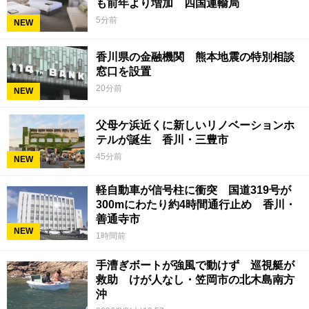
も前年より増加 四国運輸局
5分前
NEW
香川県の金融機関 熊本地震の特別相談
窓口を設置
20分前
NEW
父母ケ浜近くに新しいリノベーションホ
テルが誕生 香川・三豊市
45分前
NEW
軽自動車が信号柱に衝突 国道319号が
300mにわたり約4時間通行止め 香川・
善通寺市
NEW
1時間前
手漕ぎボートが強風で動けず 巡視艇が
救助 けが人なし・笠岡市の北木島南方
沖