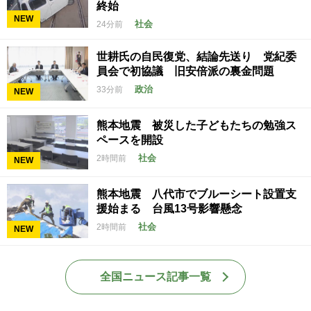
終始
NEW
社会
24分前
世耕氏の自民復党、結論先送り 党紀委
員会で初協議 旧安倍派の裏金問題
政治
33分前
NEW
熊本地震 被災した子どもたちの勉強ス
ペースを開設
社会
2時間前
NEW
熊本地震 八代市でブルーシート設置支
援始まる 台風13号影響懸念
社会
2時間前
NEW
全国ニュース記事一覧