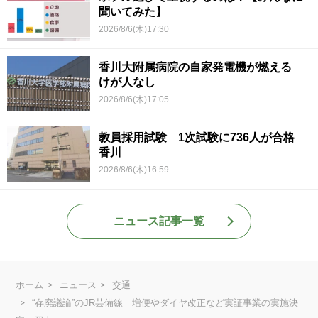
聞いてみた】
2026/8/6(木)17:30
香川大附属病院の自家発電機が燃える
けが人なし
2026/8/6(木)17:05
教員採用試験 1次試験に736人が合格
香川
2026/8/6(木)16:59
ニュース記事一覧
ホーム
ニュース
交通
“存廃議論”のJR芸備線 増便やダイヤ改正など実証事業の実施決