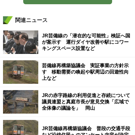
関連ニュース
JR芸備線の「潜在的な可能性」検証へ国
が案示す 運行ダイヤ改善や駅にコワー
キングスペース設置など
芸備線再構築協議会 実証事業の方針示
す 移動需要の喚起や駅周辺の回遊性向
上など
JRの赤字路線の利用促進と存続について
議員連盟と真庭市長が意見交換「広域で
全体像の議論を」 岡山
JR芸備線再構築協議会 普段の交通手段
など沿線住民へのアンケート内容が決定