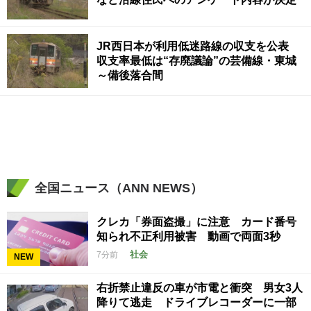
JR西日本が利用低迷路線の収支を公表
収支率最低は“存廃議論”の芸備線・東城
～備後落合間
全国ニュース（ANN NEWS）
クレカ「券面盗撮」に注意 カード番号
知られ不正利用被害 動画で両面3秒
社会
7分前
NEW
右折禁止違反の車が市電と衝突 男女3人
降りて逃走 ドライブレコーダーに一部