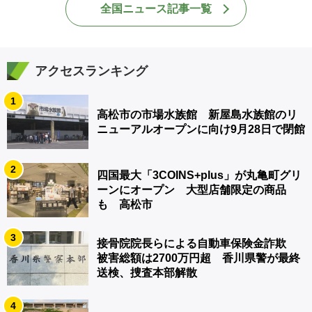
全国ニュース記事一覧
アクセスランキング
1
高松市の市場水族館 新屋島水族館のリ
ニューアルオープンに向け9月28日で閉館
2
四国最大「3COINS+plus」が丸亀町グリ
ーンにオープン 大型店舗限定の商品
も 高松市
3
接骨院院長らによる自動車保険金詐欺
被害総額は2700万円超 香川県警が最終
送検、捜査本部解散
4