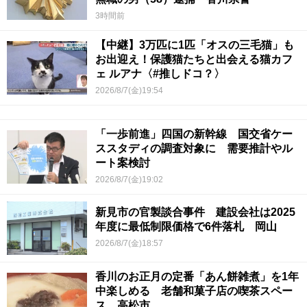
3時間前
【中継】3万匹に1匹「オスの三毛猫」も
お出迎え！保護猫たちと出会える猫カフ
ェ ルアナ〈#推しドコ？〉
2026/8/7(金)19:54
「一歩前進」四国の新幹線 国交省ケー
ススタディの調査対象に 需要推計やル
ート案検討
2026/8/7(金)19:02
新見市の官製談合事件 建設会社は2025
年度に最低制限価格で6件落札 岡山
2026/8/7(金)18:57
香川のお正月の定番「あん餅雑煮」を1年
中楽しめる 老舗和菓子店の喫茶スペー
ス 高松市