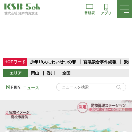
番組表
アプリ
株式会社 瀬戸内海放送
HOTワード
少年19人にわいせつの罪
官製談合事件続報
緊急
エリア
岡山
香川
全国
ニュース