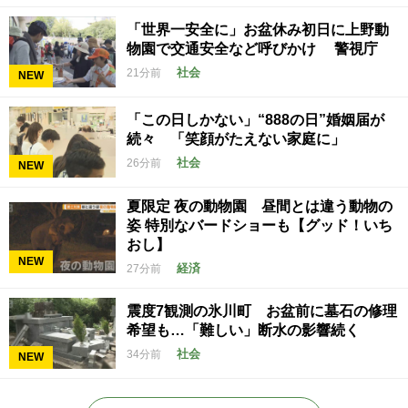
「世界一安全に」お盆休み初日に上野動
物園で交通安全など呼びかけ 警視庁
社会
21分前
NEW
「この日しかない」“888の日”婚姻届が
続々 「笑顔がたえない家庭に」
社会
26分前
NEW
夏限定 夜の動物園 昼間とは違う動物の
姿 特別なバードショーも【グッド！いち
おし】
NEW
経済
27分前
震度7観測の氷川町 お盆前に墓石の修理
希望も…「難しい」断水の影響続く
社会
34分前
NEW