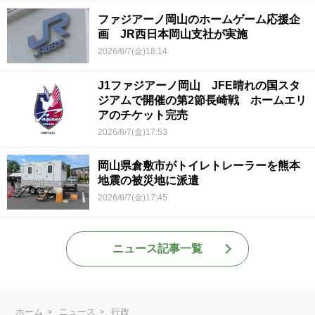
ファジアーノ岡山のホームゲーム応援企
画 JR西日本岡山支社が実施
2026/8/7(金)18:14
J1ファジアーノ岡山 JFE晴れの国スタ
ジアムで開催の第2節長崎戦 ホームエリ
アのチケット完売
2026/8/7(金)17:53
岡山県倉敷市がトイレトレーラーを熊本
地震の被災地に派遣
2026/8/7(金)17:45
ニュース記事一覧
ホーム
ニュース
行政