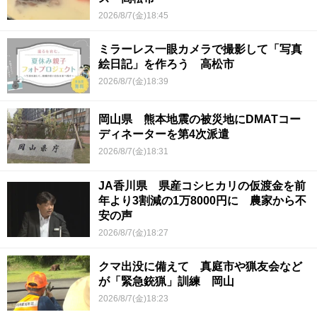
2026/8/7(金)18:45
ミラーレス一眼カメラで撮影して「写真
絵日記」を作ろう 高松市
2026/8/7(金)18:39
岡山県 熊本地震の被災地にDMATコー
ディネーターを第4次派遣
2026/8/7(金)18:31
JA香川県 県産コシヒカリの仮渡金を前
年より3割減の1万8000円に 農家から不
安の声
2026/8/7(金)18:27
クマ出没に備えて 真庭市や猟友会など
が「緊急銃猟」訓練 岡山
2026/8/7(金)18:23