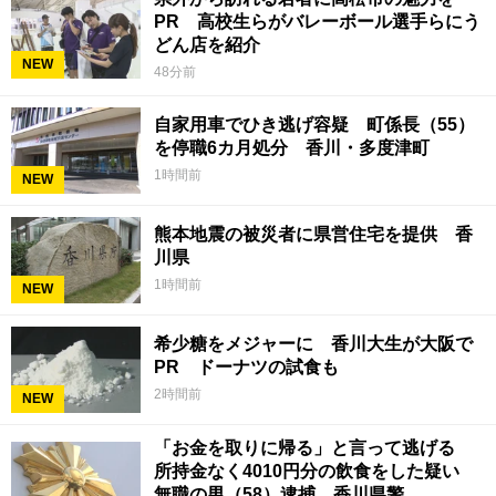
PR 高校生らがバレーボール選手らにう
どん店を紹介
NEW
48分前
自家用車でひき逃げ容疑 町係長（55）
を停職6カ月処分 香川・多度津町
1時間前
NEW
熊本地震の被災者に県営住宅を提供 香
川県
1時間前
NEW
希少糖をメジャーに 香川大生が大阪で
PR ドーナツの試食も
2時間前
NEW
「お金を取りに帰る」と言って逃げる
所持金なく4010円分の飲食をした疑い
無職の男（58）逮捕 香川県警