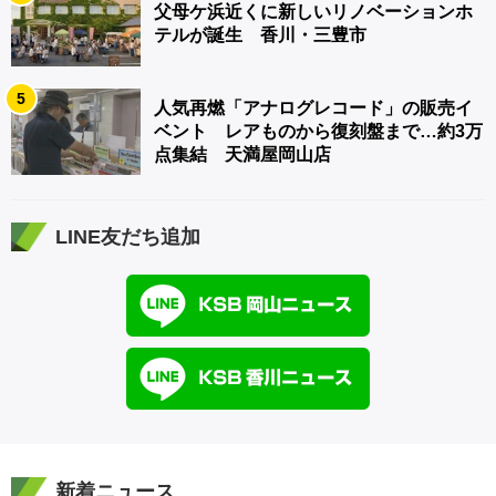
父母ケ浜近くに新しいリノベーションホ
テルが誕生 香川・三豊市
5
人気再燃「アナログレコード」の販売イ
ベント レアものから復刻盤まで…約3万
点集結 天満屋岡山店
LINE友だち追加
新着ニュース