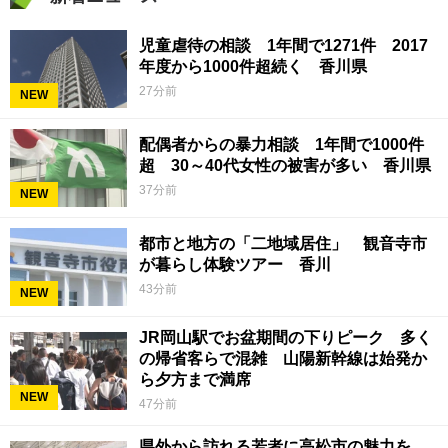
児童虐待の相談 1年間で1271件 2017
年度から1000件超続く 香川県
27分前
NEW
配偶者からの暴力相談 1年間で1000件
超 30～40代女性の被害が多い 香川県
37分前
NEW
都市と地方の「二地域居住」 観音寺市
が暮らし体験ツアー 香川
43分前
NEW
JR岡山駅でお盆期間の下りピーク 多く
の帰省客らで混雑 山陽新幹線は始発か
ら夕方まで満席
NEW
47分前
県外から訪れる若者に高松市の魅力を