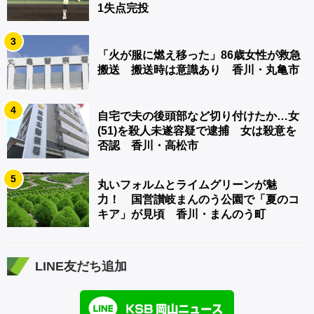
1失点完投
3
「火が服に燃え移った」86歳女性が救急
搬送 搬送時は意識あり 香川・丸亀市
4
自宅で夫の後頭部など切り付けたか…女
(51)を殺人未遂容疑で逮捕 女は殺意を
否認 香川・高松市
5
丸いフォルムとライムグリーンが魅
力！ 国営讃岐まんのう公園で「夏のコ
キア」が見頃 香川・まんのう町
LINE友だち追加