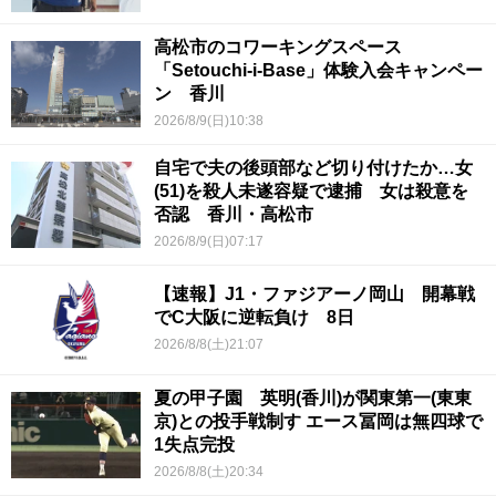
高松市のコワーキングスペース
「Setouchi-i-Base」体験入会キャンペー
ン 香川
2026/8/9(日)10:38
自宅で夫の後頭部など切り付けたか…女
(51)を殺人未遂容疑で逮捕 女は殺意を
否認 香川・高松市
2026/8/9(日)07:17
【速報】J1・ファジアーノ岡山 開幕戦
でC大阪に逆転負け 8日
2026/8/8(土)21:07
夏の甲子園 英明(香川)が関東第一(東東
京)との投手戦制す エース冨岡は無四球で
1失点完投
2026/8/8(土)20:34