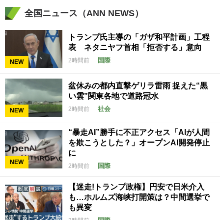
全国ニュース（ANN NEWS）
トランプ氏主導の「ガザ和平計画」工程
表 ネタニヤフ首相「拒否する」意向
国際
2時間前
NEW
盆休みの都内直撃ゲリラ雷雨 捉えた“黒
い雲”関東各地で道路冠水
社会
2時間前
NEW
“暴走AI”勝手に不正アクセス「AIが人間
を欺こうとした？」オープンAI開発停止
に
NEW
国際
2時間前
【迷走!トランプ政権】円安で日米介入
も…ホルムズ海峡打開策は？中間選挙で
も異変