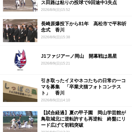
ス田路は粘りの投球で9回途中3失点
2026/8/9(日)15:52
長崎原爆投下から81年 高松市で平和祈
念式 香川
2026/8/9(日)15:38
J1ファジアーノ岡山 開幕戦は黒星
2026/8/9(日)15:21
引き取ったイヌやネコたちの日常の一コ
マを募集 「卒業犬猫フォトコンテス
ト」 香川
2026/8/9(日)14:10
【試合経過】夏の甲子園 岡山学芸館が
鳥取城北に逆転許すも再逆転 終盤にリ
ード広げて初戦突破