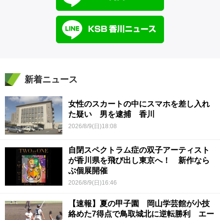
新着ニュース
女性のスカートの中にスマホを差し入れ
た疑い 男を逮捕 香川
2026/8/9(日)18:08
自閉スペクトラム症の双子アーティスト
が香川県を飛び出し東京へ！ 新作なら
ぶ個展開催
2026/8/9(日)16:46
【速報】夏の甲子園 岡山学芸館が小技
絡めた7得点で鳥取城北に逆転勝利 エー