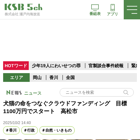
番組表
アプリ
株式会社 瀬戸内海放送
HOTワード
少年19人にわいせつの罪
官製談合事件続報
緊急
エリア
岡山
香川
全国
ニュース
犬猫の命をつなぐクラウドファンディング 目標
1100万円でスタート 高松市
2025/10/2 14:40
香川
行政
自然・いきもの