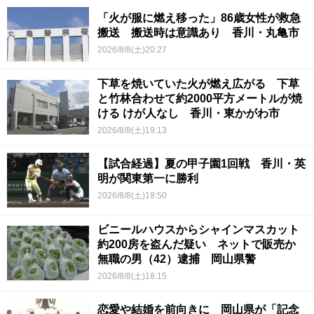
「火が服に燃え移った」86歳女性が救急
搬送 搬送時は意識あり 香川・丸亀市
2026/8/8(土)20:27
下草を焼いていた火が燃え広がる 下草
と竹林合わせて約2000平方メートルが焼
ける けが人なし 香川・東かがわ市
2026/8/8(土)19:13
【試合経過】夏の甲子園1回戦 香川・英
明が関東第一に勝利
2026/8/8(土)18:50
ビニールハウスからシャインマスカット
約200房を盗んだ疑い ネットで販売か
無職の男（42）逮捕 岡山県警
2026/8/8(土)18:15
恋愛や結婚を前向きに 岡山県が「記念