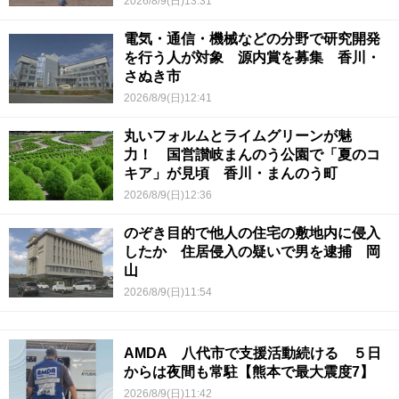
2026/8/9(日)13:31
電気・通信・機械などの分野で研究開発
を行う人が対象 源内賞を募集 香川・
さぬき市
2026/8/9(日)12:41
丸いフォルムとライムグリーンが魅
力！ 国営讃岐まんのう公園で「夏のコ
キア」が見頃 香川・まんのう町
2026/8/9(日)12:36
のぞき目的で他人の住宅の敷地内に侵入
したか 住居侵入の疑いで男を逮捕 岡
山
2026/8/9(日)11:54
AMDA 八代市で支援活動続ける ５日
からは夜間も常駐【熊本で最大震度7】
2026/8/9(日)11:42