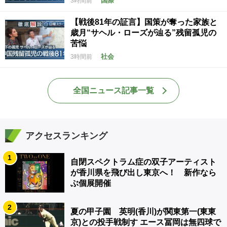
国際
3時間前
【戦後81年の証言】国策が奪った家族と
歳月“サヘル・ローズが辿る”残留孤児の
苦悩
社会
3時間前
全国ニュース記事一覧
アクセスランキング
1
自閉スペクトラム症の双子アーティスト
が香川県を飛び出し東京へ！ 新作なら
ぶ個展開催
2
夏の甲子園 英明(香川)が関東第一(東東
京)との投手戦制す エース冨岡は無四球で