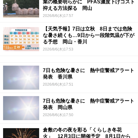
業の概要明らかに PFAS濃度下げコスト
抑える方法探る 岡山
2026/8/6(木)17:57
【天気予報】7日は立秋 8日までは危険
な暑さ続くも…9日から一段階気温が下が
る予想 岡山・香川
2026/8/6(木)17:53
7日も危険な暑さに 熱中症警戒アラート
発表 香川県
2026/8/6(木)17:51
7日も危険な暑さに 熱中症警戒アラート
発表 岡山県
2026/8/6(木)17:50
倉敷の冬の夜を彩る「くらしき冬花
火」 12月3日に開催予定 8月1日から