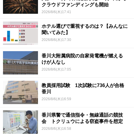
クラウドファンディングも開始
2026/8/6(木)17:41
ホテル選びで重視するのは？【みんなに
聞いてみた】
2026/8/6(木)17:30
香川大附属病院の自家発電機が燃える
けが人なし
2026/8/6(木)17:05
教員採用試験 1次試験に736人が合格
香川
2026/8/6(木)16:59
香川県警で通信指令・無線通話の競技
会 トクリュウによる窃盗事件を想定
2026/8/6(木)16:58