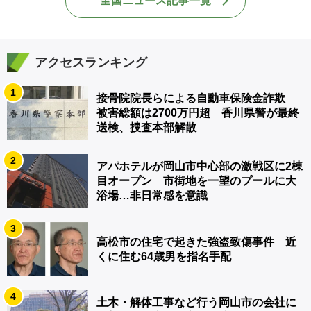
全国ニュース記事一覧
アクセスランキング
1
接骨院院長らによる自動車保険金詐欺
被害総額は2700万円超 香川県警が最終
送検、捜査本部解散
2
アパホテルが岡山市中心部の激戦区に2棟
目オープン 市街地を一望のプールに大
浴場…非日常感を意識
3
高松市の住宅で起きた強盗致傷事件 近
くに住む64歳男を指名手配
4
土木・解体工事など行う岡山市の会社に