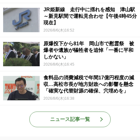
JR姫新線 走行中に揺れを感知 津山駅
～新見駅間で運転見合わせ【午後4時45分
現在】
2026/8/6(木)16:52
原爆投下から81年 岡山市で慰霊祭 被
爆者や遺族が犠牲者を追悼「一番に平和
しかない」
2026/8/6(木)16:45
食料品の消費減税で年間17億円程度の減
収…高松市長が地方財政への影響を懸念
「確実な代替財源の確保、穴埋めを」
2026/8/6(木)16:38
ニュース記事一覧