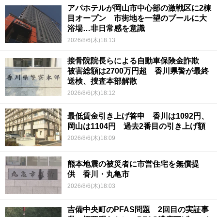
アパホテルが岡山市中心部の激戦区に2棟
目オープン 市街地を一望のプールに大
浴場…非日常感を意識
2026/8/6(木)18:13
接骨院院長らによる自動車保険金詐欺
被害総額は2700万円超 香川県警が最終
送検、捜査本部解散
2026/8/6(木)18:12
最低賃金引き上げ答申 香川は1092円、
岡山は1104円 過去2番目の引き上げ額
2026/8/6(木)18:09
熊本地震の被災者に市営住宅を無償提
供 香川・丸亀市
2026/8/6(木)18:03
吉備中央町のPFAS問題 2回目の実証事