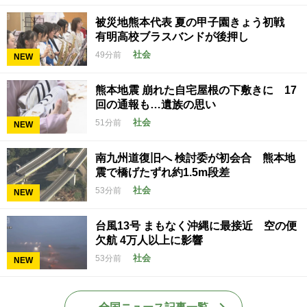
被災地熊本代表 夏の甲子園きょう初戦
有明高校ブラスバンドが後押し
社会
49分前
NEW
熊本地震 崩れた自宅屋根の下敷きに 17
回の通報も…遺族の思い
社会
51分前
NEW
南九州道復旧へ 検討委が初会合 熊本地
震で橋げたずれ約1.5m段差
社会
53分前
NEW
台風13号 まもなく沖縄に最接近 空の便
欠航 4万人以上に影響
社会
53分前
NEW