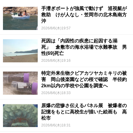
手漕ぎボートが強風で動けず 巡視艇が
救助 けが人なし・笠岡市の北木島南方
沖
2026/8/6(木)19:57
死因は「内因性の疾患に起因する溺
死」 倉敷市の海水浴場で水難事故 男
性(69)死亡
2026/8/6(木)19:16
特定外来生物クビアカツヤカミキリの被
害 岡山後楽園などの桜で確認 半径約
2km以内の学校や公園を調査へ
2026/8/6(木)18:33
原爆の悲惨さ伝えるパネル展 被爆者の
記憶をもとに高校生が描いた絵画も 高
松市
2026/8/6(木)18:31