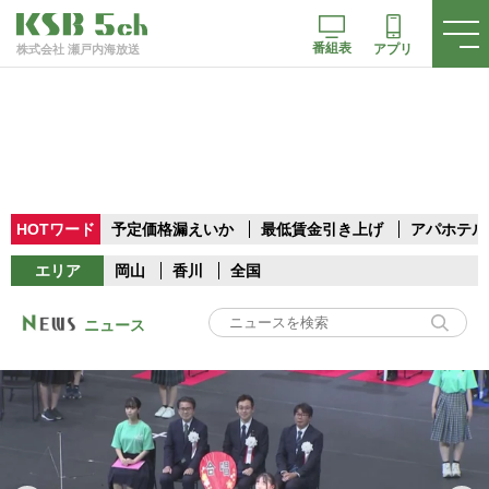
番組表
アプリ
株式会社 瀬戸内海放送
HOTワード
予定価格漏えいか
最低賃金引き上げ
アパホテル
エリア
岡山
香川
全国
ニュース