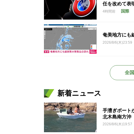
任を改めて表
国際
4時間前
奄美地方にも
2026/8/6(木)23:59
全
新着ニュース
手漕ぎボート
北木島南方沖
2026/8/6(木)19:57