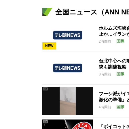
全国ニュース（ANN N
ホルムズ海峡
止か…イラン
国際
2時間前
NEW
台北中心への
統も訓練視察
国際
3時間前
フーシ派がイ
激化の準備」
国際
4時間前
「ボイコット