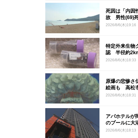
死因は「内因
故 男性(69)
2026/8/6(木)19:16
特定外来生物
認 半径約2
2026/8/6(木)18:33
原爆の悲惨さ
絵画も 高松
2026/8/6(木)18:31
アパホテルが
のプールに大
2026/8/6(木)18:13