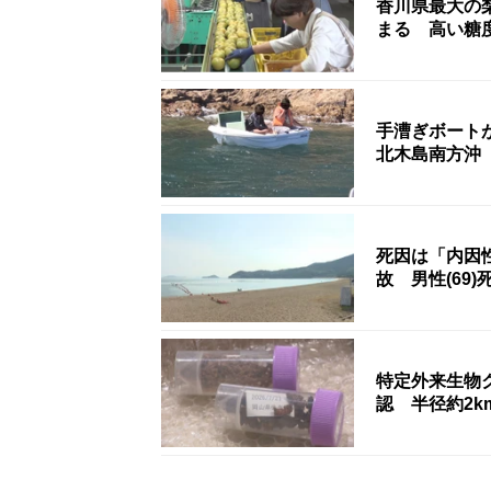
香川県最大の
まる 高い糖
手漕ぎボート
北木島南方沖
死因は「内因
故 男性(69)
特定外来生物
認 半径約2