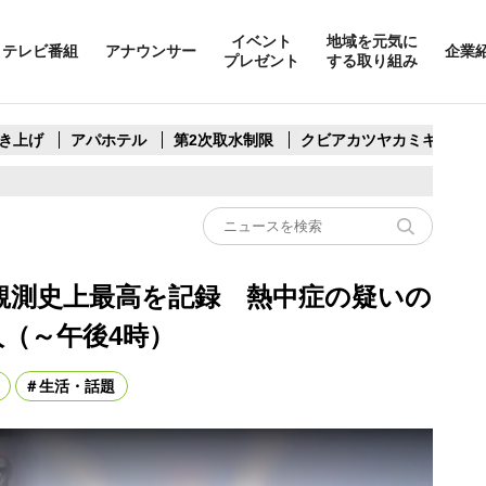
イベント
地域を元気に
テレビ番組
アナウンサー
企業
プレゼント
する取り組み
き上げ
アパホテル
第2次取水制限
クビアカツヤカミキリ
℃ 観測史上最高を記録 熱中症の疑いの
人（～午後4時）
生活・話題