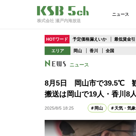
ニュース
株式会社 瀬戸内海放送
HOTワード
予定価格漏えいか
最低賃金引
エリア
岡山
香川
全国
ニュース
8月5日 岡山市で39.5
搬送は岡山で19人・香川8
2025/8/5 18:25
岡山
天気・気象