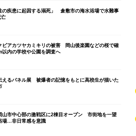
性の疾患に起因する溺死」 倉敷市の海水浴場で水難事
死亡
クビアカツヤカミキリの被害 岡山後楽園などの桜で確
km以内の学校や公園を調査へ
伝えるパネル展 被爆者の記憶をもとに高校生が描いた
市
岡山市中心部の激戦区に2棟目オープン 市街地を一望
浴場…非日常感を意識