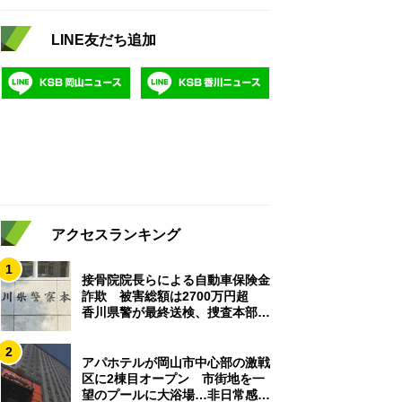
LINE友だち追加
アクセスランキング
1
接骨院院長らによる自動車保険金
詐欺 被害総額は2700万円超
香川県警が最終送検、捜査本部解
散
2
アパホテルが岡山市中心部の激戦
区に2棟目オープン 市街地を一
望のプールに大浴場…非日常感を