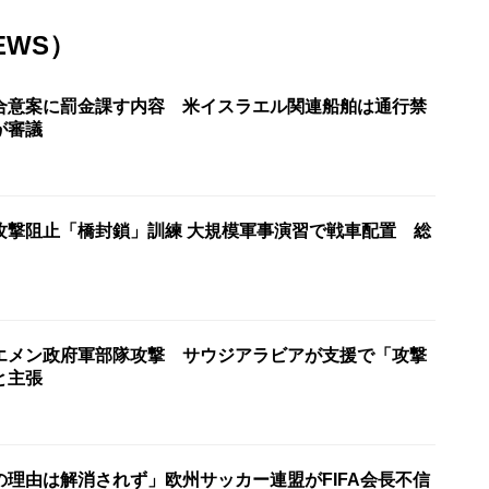
EWS）
合意案に罰金課す内容 米イスラエル関連船舶は通行禁
が審議
攻撃阻止「橋封鎖」訓練 大規模軍事演習で戦車配置 総
エメン政府軍部隊攻撃 サウジアラビアが支援で「攻撃
と主張
の理由は解消されず」欧州サッカー連盟がFIFA会長不信