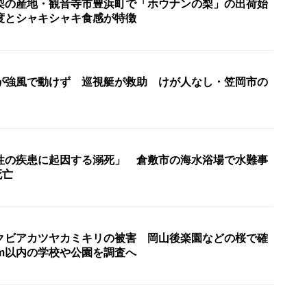
梨の産地・観音寺市豊浜町で「ホウナンの梨」の出荷始
度とシャキシャキ食感が特徴
が強風で動けず 巡視艇が救助 けが人なし・笠岡市の
性の疾患に起因する溺死」 倉敷市の海水浴場で水難事
死亡
クビアカツヤカミキリの被害 岡山後楽園などの桜で確
km以内の学校や公園を調査へ