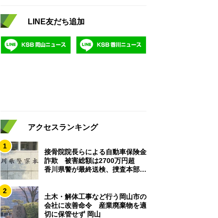
LINE友だち追加
アクセスランキング
1
接骨院院長らによる自動車保険金
詐欺 被害総額は2700万円超
香川県警が最終送検、捜査本部解
散
2
土木・解体工事など行う岡山市の
会社に改善命令 産業廃棄物を適
切に保管せず 岡山