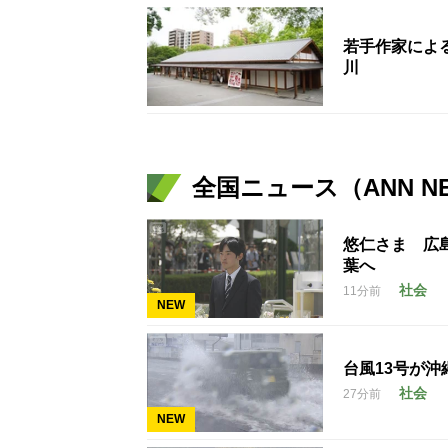
若手作家によ
川
全国ニュース（ANN N
悠仁さま 広
葉へ
社会
11分前
NEW
台風13号が沖
社会
27分前
NEW