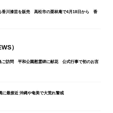
る香川漆芸を販売 高松市の栗林庵で4月18日から 香
EWS）
島ご訪問 平和公園慰霊碑に献花 公式行事で初のお言
縄に最接近 沖縄や奄美で大荒れ警戒