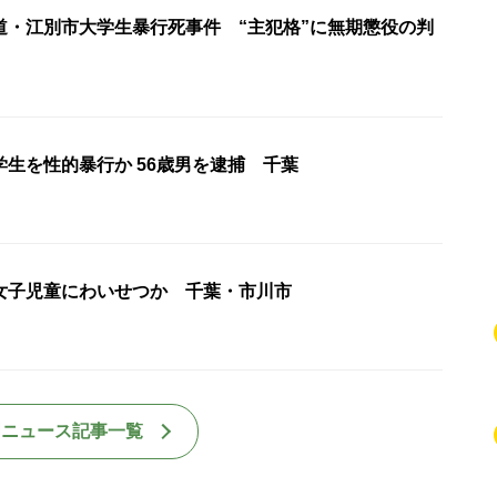
道・江別市大学生暴行死事件 “主犯格”に無期懲役の判
生を性的暴行か 56歳男を逮捕 千葉
女子児童にわいせつか 千葉・市川市
国ニュース記事一覧