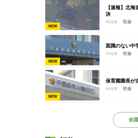
【速報】北海
決
社会
40分前
NEW
面識のない中学
社会
43分前
NEW
保育園園長が
社会
44分前
NEW
全