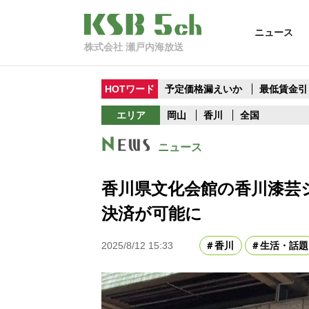
ニュース
株式会社 瀬戸内海放送
HOTワード
予定価格漏えいか
最低賃金引
エリア
岡山
香川
全国
ニュース
香川県文化会館の香川漆芸
決済が可能に
2025/8/12 15:33
香川
生活・話題